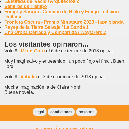
La Mirada del Vacío / Arquitectos 2
Semillas de Tiempo
Fuego y Sangre / Canción de Hielo y Fuego - edición
limitada
Frontera Oscura - Premio Minotauro 2020 - tapa blanda
Reyes de la Tierra Salvaje / La Banda 1
Una Órbita Cerrada y Compartida / Wayfarers 2
Los visitantes opinaron...
Voto 8 |
MisterCorn
el 6 de diciembre de 2018 opina:
Muy imaginativo y entretenido , un poco flojo el final . Buen
libro
Voto 8 |
dabatis
el 3 de diciembre de 2018 opina:
Mucha imaginación la de Claire North.
Buena novela.
legal
condiciones
nosotros
ir a versión para escritorio