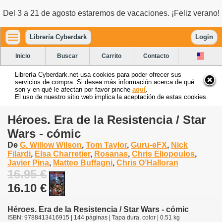
Del 3 a 21 de agosto estaremos de vacaciones. ¡Feliz verano!
Librería Cyberdark
Login
Inicio
Buscar
Carrito
Contacto
Librería Cyberdark.net usa cookies para poder ofrecer sus
servicios de compra. Si desea más información acerca de qué
son y en qué le afectan por favor pinche
aquí
.
El uso de nuestro sitio web implica la aceptación de estas cookies.
Héroes. Era de la Resistencia / Star
Wars - cómic
De
G. Willow Wilson
,
Tom Taylor
,
Guru-eFX
,
Nick
Filardi
,
Elsa Charretier
,
Rosanas
,
Chris Eliopoulos
,
Javier Pina
,
Matteo Buffagni
,
Chris O’Halloran
16.95 €
16.10 €
Héroes. Era de la Resistencia / Star Wars - cómic
ISBN: 9788413416915 | 144 páginas | Tapa dura, color | 0.51 kg