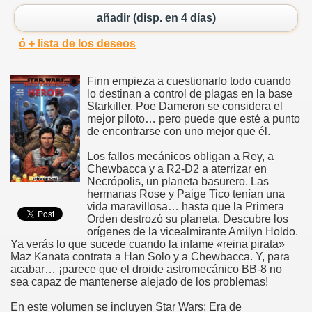
añadir (disp. en 4 días)
ó + lista de los deseos
Finn empieza a cuestionarlo todo cuando
lo destinan a control de plagas en la base
Starkiller. Poe Dameron se considera el
mejor piloto… pero puede que esté a punto
de encontrarse con uno mejor que él.
Los fallos mecánicos obligan a Rey, a
Chewbacca y a R2-D2 a aterrizar en
Necrópolis, un planeta basurero. Las
hermanas Rose y Paige Tico tenían una
vida maravillosa… hasta que la Primera
Orden destrozó su planeta. Descubre los
orígenes de la vicealmirante Amilyn Holdo.
Ya verás lo que sucede cuando la infame «reina pirata»
Maz Kanata contrata a Han Solo y a Chewbacca. Y, para
acabar… ¡parece que el droide astromecánico BB-8 no
sea capaz de mantenerse alejado de los problemas!
En este volumen se incluyen Star Wars: Era de