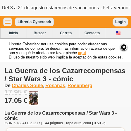
Del 3 a 21 de agosto estaremos de vacaciones. ¡Feliz verano!
Librería Cyberdark
Login
Inicio
Buscar
Carrito
Contacto
Librería Cyberdark.net usa cookies para poder ofrecer sus
servicios de compra. Si desea más información acerca de qué
son y en qué le afectan por favor pinche
aquí
.
El uso de nuestro sitio web implica la aceptación de estas cookies.
La Guerra de los Cazarrecompensas
/ Star Wars 3 - cómic
De
Charles Soule
,
Rosanas
,
Rosenberg
17.95 €
17.05 €
La Guerra de los Cazarrecompensas / Star Wars 3 -
cómic
ISBN: 9788411121217 | 144 páginas | Tapa dura, color | 0.50 kg