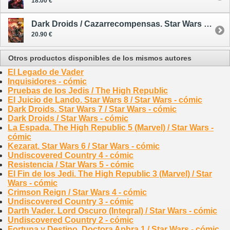
18.00 €
Dark Droids / Cazarrecompensas. Star Wars 7 - cómic
20.90 €
Otros productos disponibles de los mismos autores
El Legado de Vader
Inquisidores - cómic
Pruebas de los Jedis / The High Republic
El Juicio de Lando. Star Wars 8 / Star Wars - cómic
Dark Droids. Star Wars 7 / Star Wars - cómic
Dark Droids / Star Wars - cómic
La Espada. The High Republic 5 (Marvel) / Star Wars -
cómic
Kezarat. Star Wars 6 / Star Wars - cómic
Undiscovered Country 4 - cómic
Resistencia / Star Wars 5 - cómic
El Fin de los Jedi. The High Republic 3 (Marvel) / Star
Wars - cómic
Crimson Reign / Star Wars 4 - cómic
Undiscovered Country 3 - cómic
Darth Vader. Lord Oscuro (Integral) / Star Wars - cómic
Undiscovered Country 2 - cómic
Fortuna y Destino. Doctora Aphra 1 / Star Wars - cómic