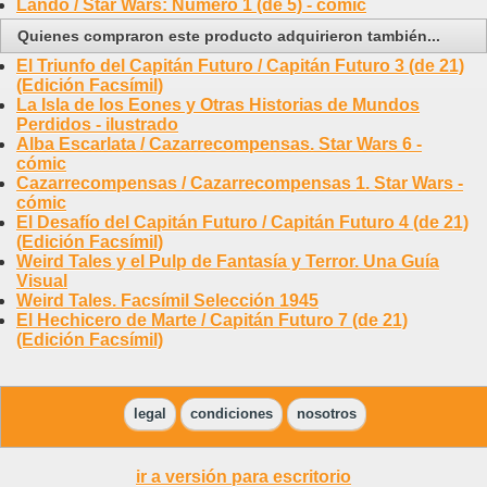
Lando / Star Wars: Número 1 (de 5) - cómic
Quienes compraron este producto adquirieron también...
El Triunfo del Capitán Futuro / Capitán Futuro 3 (de 21)
(Edición Facsímil)
La Isla de los Eones y Otras Historias de Mundos
Perdidos - ilustrado
Alba Escarlata / Cazarrecompensas. Star Wars 6 -
cómic
Cazarrecompensas / Cazarrecompensas 1. Star Wars -
cómic
El Desafío del Capitán Futuro / Capitán Futuro 4 (de 21)
(Edición Facsímil)
Weird Tales y el Pulp de Fantasía y Terror. Una Guía
Visual
Weird Tales. Facsímil Selección 1945
El Hechicero de Marte / Capitán Futuro 7 (de 21)
(Edición Facsímil)
legal
condiciones
nosotros
ir a versión para escritorio