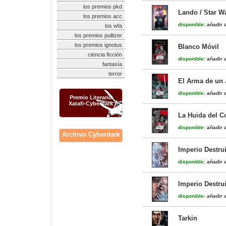
los premios pkd
Lando / Star W
los premios acc
disponible:
añadir a
los wfa
los premios pulitzer
los premios ignotus
Blanco Móvil
ciencia ficción
disponible:
añadir a
fantasía
terror
El Arma de un 
disponible:
añadir a
Premio Literario
Xatafi-Cyberdark
La Huida del C
disponible:
añadir a
Archivo Cyberdark
Imperio Destrui
disponible:
añadir a
Imperio Destrui
disponible:
añadir a
Tarkin