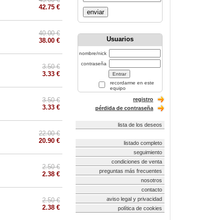
42.75 €
enviar
40.00 €
Usuarios
38.00 €
nombre/nick
contraseña
3.50 €
3.33 €
recordarme en este
equipo
3.50 €
registro
3.33 €
pérdida de contraseña
lista de los deseos
22.00 €
20.90 €
listado completo
seguimiento
condiciones de venta
2.50 €
preguntas más frecuentes
2.38 €
nosotros
contacto
aviso legal y privacidad
2.50 €
2.38 €
política de cookies