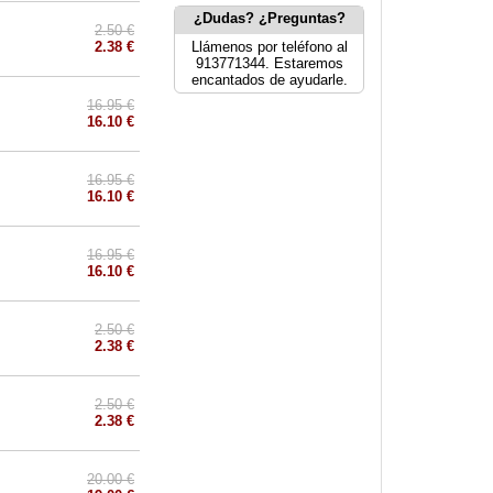
¿Dudas? ¿Preguntas?
2.50 €
2.38 €
Llámenos por teléfono al
913771344. Estaremos
encantados de ayudarle.
16.95 €
16.10 €
16.95 €
16.10 €
16.95 €
16.10 €
2.50 €
2.38 €
2.50 €
2.38 €
20.00 €