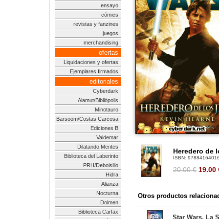
ensayo
cómics
revistas y fanzines
juegos
merchandising
ofertas
Liquidaciones y ofertas
Ejemplares firmados
editoriales
Cyberdark
Alamut/Bibliópolis
Minotauro
Barsoom/Costas Carcosa
Ediciones B
Valdemar
Dilatando Mentes
Heredero de l
Biblioteca del Laberinto
ISBN:
9788416401
PRH/Debolsillo
20.00 €
19.00
Hidra
Alianza
Nocturna
Otros productos relaciona
Dolmen
Biblioteca Carfax
Star Wars. La 