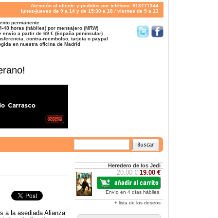
Atención al cliente y pedidos por teléfono: 913771344
lunes-jueves de 9 a 14 y de 15:30 a 18 / viernes de 9 a 13
ento permanente
4-48 horas (hábiles) por mensajero (MRW)
 envío a partir de 69 € (España peninsular)
sferencia, contra-reembolso, tarjeta o paypal
gida en nuestra oficina de Madrid
erano!
Heredero de los Jedi
20.00 €
19.00 €
Envío en 4 días hábiles
+ lista de los deseos
s a la asediada Alianza