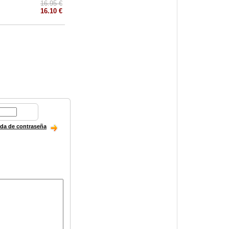
16.95 €
16.10 €
ida de contraseña