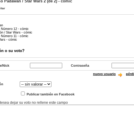
mo Padawan / Star Wars 2 (de 2) - cómic
itar
aan
: Número 12 - cómic
ón / Star Wars - cómic
: Número 11 - cómic
Wars - cómic
ón o su voto?
e/Nick
Contraseña
nuevo usuario
pérd
ón
Publicar también en Facebook
 desea dejar su voto no rellene este campo