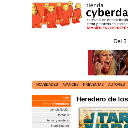
tu librería de ciencia ficció
terror y misterio en Interne
TAMBIÉN ENVÍOS INTE
Del 3
NOVEDADES
AVANCES
PREVENTAS
AUTORES
Heredero de los
inicio
género/temática
ciencia ficción
fantasía
terror y misterio
infantil/juvenil