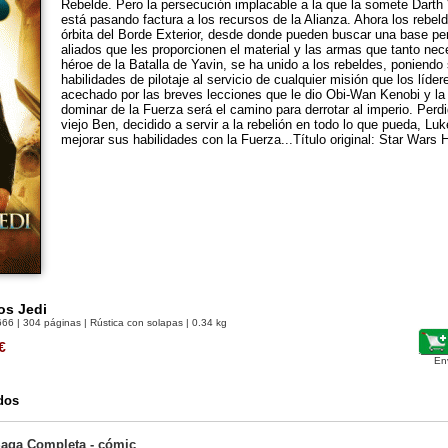
Rebelde. Pero la persecución implacable a la que la somete Darth V
está pasando factura a los recursos de la Alianza. Ahora los rebe
órbita del Borde Exterior, desde donde pueden buscar una base p
aliados que les proporcionen el material y las armas que tanto ne
héroe de la Batalla de Yavin, se ha unido a los rebeldes, poniendo
habilidades de pilotaje al servicio de cualquier misión que los líde
acechado por las breves lecciones que le dio Obi-Wan Kenobi y la
dominar de la Fuerza será el camino para derrotar al imperio. Perdid
viejo Ben, decidido a servir a la rebelión en todo lo que pueda, Lu
mejorar sus habilidades con la Fuerza...Título original: Star Wars He
os Jedi
666
| 304 páginas | Rústica con solapas | 0.34 kg
€
En
dos
Saga Completa - cómic