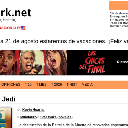
5% de descu
Entrega en 2
n, fantasía,
Sin gastos de
Pago por tran
t
También reco
RNACIONALES
 a 21 de agosto estaremos de vacaciones. ¡Feliz v
OPINIONES
T 15
T MES
T 2026
T HIST
MEDIA
 Jedi
de
Kevin Hearne
>
Minotauro
>
Star Wars (novelas)
La destrucción de la Estrella de la Muerte da renovadas esperanza