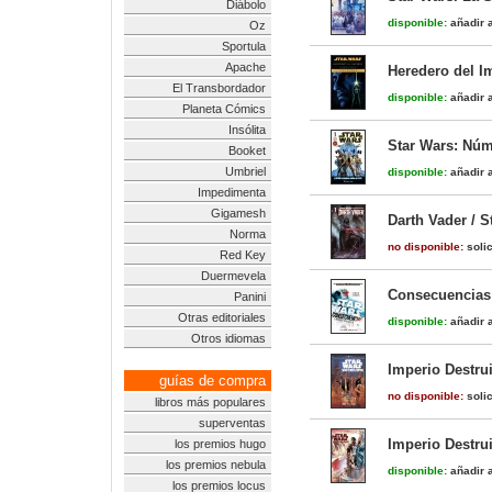
Diábolo
disponible:
añadir a
Oz
Sportula
Apache
Heredero del Im
El Transbordador
disponible:
añadir a
Planeta Cómics
Insólita
Star Wars: Núm
Booket
Umbriel
disponible:
añadir a
Impedimenta
Gigamesh
Darth Vader / 
Norma
no disponible:
solic
Red Key
Duermevela
Consecuencias
Panini
Otras editoriales
disponible:
añadir a
Otros idiomas
Imperio Destrui
guías de compra
no disponible:
solic
libros más populares
superventas
Imperio Destrui
los premios hugo
los premios nebula
disponible:
añadir a
los premios locus