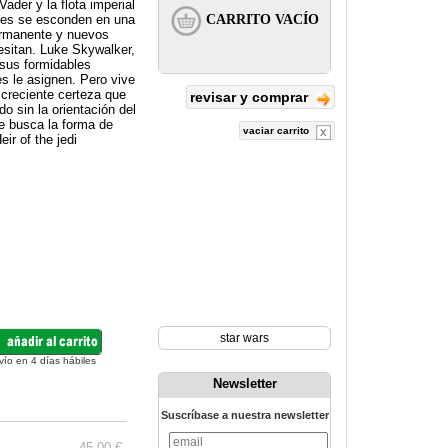
ader y la flota imperial
ldes se esconden en una
ermanente y nuevos
cesitan. Luke Skywalker,
 sus formidables
res le asignen. Pero vive
 creciente certeza que
revisar y comprar
o sin la orientación del
ke busca la forma de
vaciar carrito
ir of the jedi
star wars
vío en 4 días hábiles
Newsletter
Suscríbase a nuestra newsletter
45.00 €