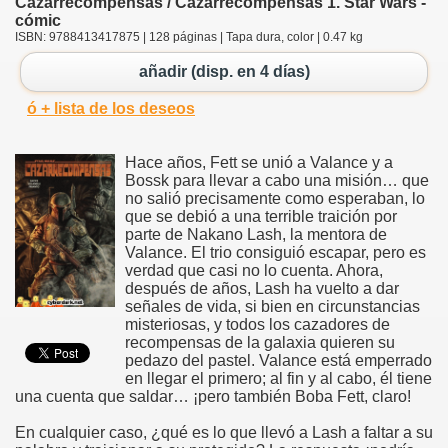
Cazarrecompensas / Cazarrecompensas 1. Star Wars -
cómic
ISBN: 9788413417875 | 128 páginas | Tapa dura, color | 0.47 kg
añadir (disp. en 4 días)
ó + lista de los deseos
Hace años, Fett se unió a Valance y a
Bossk para llevar a cabo una misión… que
no salió precisamente como esperaban, lo
que se debió a una terrible traición por
parte de Nakano Lash, la mentora de
Valance. El trio consiguió escapar, pero es
verdad que casi no lo cuenta. Ahora,
después de años, Lash ha vuelto a dar
señales de vida, si bien en circunstancias
misteriosas, y todos los cazadores de
recompensas de la galaxia quieren su
pedazo del pastel. Valance está emperrado
en llegar el primero; al fin y al cabo, él tiene
una cuenta que saldar… ¡pero también Boba Fett, claro!
En cualquier caso, ¿qué es lo que llevó a Lash a faltar a su