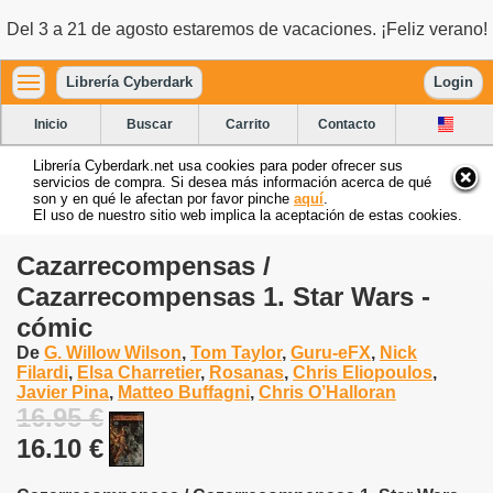
Del 3 a 21 de agosto estaremos de vacaciones. ¡Feliz verano!
Librería Cyberdark
Login
Inicio
Buscar
Carrito
Contacto
Librería Cyberdark.net usa cookies para poder ofrecer sus
servicios de compra. Si desea más información acerca de qué
son y en qué le afectan por favor pinche
aquí
.
El uso de nuestro sitio web implica la aceptación de estas cookies.
Cazarrecompensas /
Cazarrecompensas 1. Star Wars -
cómic
De
G. Willow Wilson
,
Tom Taylor
,
Guru-eFX
,
Nick
Filardi
,
Elsa Charretier
,
Rosanas
,
Chris Eliopoulos
,
Javier Pina
,
Matteo Buffagni
,
Chris O’Halloran
16.95 €
16.10 €