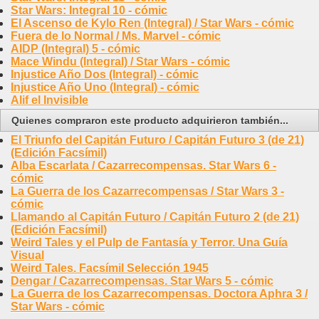
Star Wars: Integral 10 - cómic
El Ascenso de Kylo Ren (Integral) / Star Wars - cómic
Fuera de lo Normal / Ms. Marvel - cómic
AIDP (Integral) 5 - cómic
Mace Windu (Integral) / Star Wars - cómic
Injustice Año Dos (Integral) - cómic
Injustice Año Uno (Integral) - cómic
Alif el Invisible
Quienes compraron este producto adquirieron también...
El Triunfo del Capitán Futuro / Capitán Futuro 3 (de 21)
(Edición Facsímil)
Alba Escarlata / Cazarrecompensas. Star Wars 6 -
cómic
La Guerra de los Cazarrecompensas / Star Wars 3 -
cómic
Llamando al Capitán Futuro / Capitán Futuro 2 (de 21)
(Edición Facsímil)
Weird Tales y el Pulp de Fantasía y Terror. Una Guía
Visual
Weird Tales. Facsímil Selección 1945
Dengar / Cazarrecompensas. Star Wars 5 - cómic
La Guerra de los Cazarrecompensas. Doctora Aphra 3 /
Star Wars - cómic