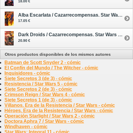
18.00 €
Alba Escarlata / Cazarrecompensas. Star Wars 6 - cómic
17.05 €
Dark Droids / Cazarrecompensas. Star Wars 7 - cómic
20.90 €
Otros productos disponibles de los mismos autores
Batman de Scott Snyder 2 - cómic
El Confín del Mundo / The Witcher - cómic
Inquisidores - cómic
Siete Secretos 3 (de 3) - cómic
Resistencia / Star Wars 5 - cómic
Siete Secretos 2 (de 3) - cómic
Crimson Reign / Star Wars 4 - cómic
Siete Secretos 1 (de 3) - cómic
Villanos. Era de la Resistencia / Star Wars - cómic
Héroes. Era de la Resistencia / Star Wars - cómic
Operación Starlight / Star Wars 2 - cómic
Doctora Aphra 7 / Star Wars - cómic
Windhaven - cómic
Star Wars: Integral 11 - cómic