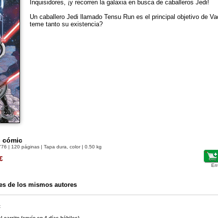
Inquisidores, ¡y recorren la galaxia en busca de caballeros Jedi!
Un caballero Jedi llamado Tensu Run es el principal objetivo de Va
teme tanto su existencia?
- cómic
776
| 120 páginas | Tapa dura, color | 0.50 kg
€
En
es de los mismos autores
c
l carrito
(envío en 4 días hábiles)