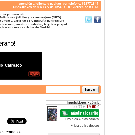
Atención al cliente y pedidos por teléfono: 913771344
lunes-jueves de 9 a 14 y de 15:30 a 18 / viernes de 9 a 13
ento permanente
4-48 horas (hábiles) por mensajero (MRW)
 envío a partir de 69 € (España peninsular)
sferencia, contra-reembolso, tarjeta o paypal
gida en nuestra oficina de Madrid
erano!
Inquisidores - cómic
20.00 €
19.00 €
Envío en 4 días hábiles
+ lista de los deseos
dos como los