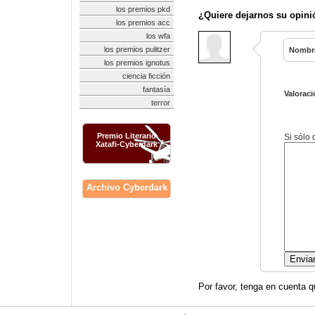
los premios pkd
¿Quiere dejarnos su opini
los premios acc
los wfa
los premios pulitzer
Nombr
los premios ignotus
ciencia ficción
fantasía
Valoraci
terror
Premio Literario
Si sólo
Xatafi-Cyberdark
Archivo Cyberdark
Por favor, tenga en cuenta q