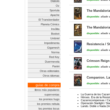
Diábolo
Oz
Sportula
The Mandaloria
Apache
disponible:
añadir a
El Transbordador
Planeta Cómics
The Mandaloria
Insólita
disponible:
añadir a
Booket
Umbriel
Impedimenta
Resistencia / S
Gigamesh
disponible:
añadir a
Norma
Red Key
Crimson Reign 
Duermevela
Panini
disponible:
añadir a
Otras editoriales
Otros idiomas
Companion. La 
disponible:
añadir a
guías de compra
libros más populares
La Guerra de los Cazar
superventas
Héroes. Era de la Resist
los premios hugo
Cazarrecompensas / Ca
Operación Starlight / St
los premios nebula
Lando. Doble o Nada (Int
los premios locus