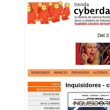
tu librería de ciencia ficció
terror y misterio en Interne
TAMBIÉN ENVÍOS INTE
Del 3
NOVEDADES
AVANCES
PREVENTAS
AUTORES
Inquisidores - 
inicio
género/temática
ciencia ficción
fantasía
terror y misterio
infantil/juvenil