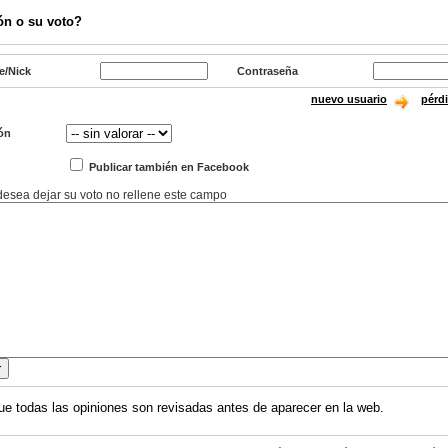
ón o su voto?
e/Nick
Contraseña
nuevo usuario
pérd
ón
Publicar también en Facebook
 desea dejar su voto no rellene este campo
ue todas las opiniones son revisadas antes de aparecer en la web.