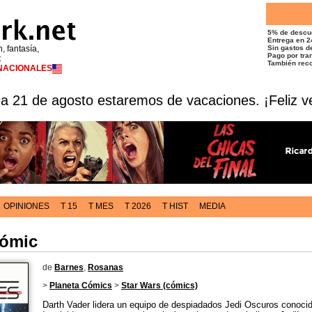
5% de descu
Entrega en 2
n, fantasía,
Sin gastos de
Pago por tran
t
También reco
RNACIONALES
 a 21 de agosto estaremos de vacaciones. ¡Feliz v
OPINIONES
T 15
T MES
T 2026
T HIST
MEDIA
cómic
de
Barnes
,
Rosanas
>
Planeta Cómics
>
Star Wars (cómics)
Darth Vader lidera un equipo de despiadados Jedi Oscuros conoci