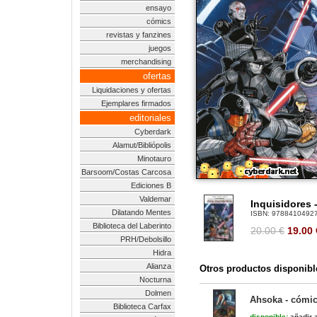
ensayo
cómics
revistas y fanzines
juegos
merchandising
ofertas
Liquidaciones y ofertas
Ejemplares firmados
editoriales
Cyberdark
Alamut/Bibliópolis
Minotauro
Barsoom/Costas Carcosa
Ediciones B
Valdemar
Inquisidores 
Dilatando Mentes
ISBN:
9788410492
Biblioteca del Laberinto
20.00 €
19.00
PRH/Debolsillo
Hidra
Alianza
Otros productos disponibl
Nocturna
Dolmen
Ahsoka - cómi
Biblioteca Carfax
disponible:
añadir a