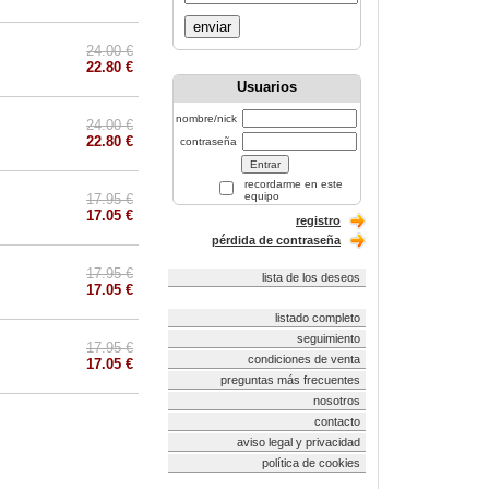
enviar
24.00 €
22.80 €
Usuarios
nombre/nick
24.00 €
22.80 €
contraseña
recordarme en este
equipo
17.95 €
17.05 €
registro
pérdida de contraseña
17.95 €
lista de los deseos
17.05 €
listado completo
seguimiento
17.95 €
condiciones de venta
17.05 €
preguntas más frecuentes
nosotros
contacto
aviso legal y privacidad
política de cookies