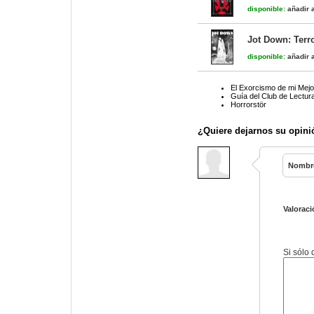
disponible:
añadir a
Jot Down: Terr
disponible:
añadir a
El Exorcismo de mi Mejo
Guía del Club de Lectur
Horrorstör
¿Quiere dejarnos su opini
Nombr
Valoraci
Si sólo