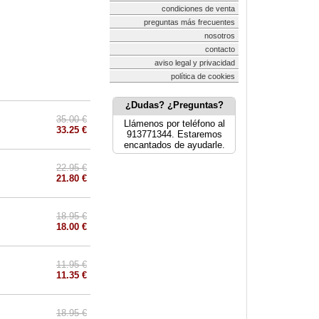
condiciones de venta
preguntas más frecuentes
nosotros
contacto
aviso legal y privacidad
política de cookies
¿Dudas? ¿Preguntas?
35.00 €
Llámenos por teléfono al
33.25 €
913771344. Estaremos
encantados de ayudarle.
22.95 €
21.80 €
18.95 €
18.00 €
11.95 €
11.35 €
18.95 €