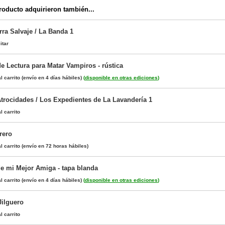
oducto adquirieron también...
rra Salvaje / La Banda 1
itar
e Lectura para Matar Vampiros - rústica
l carrito
(envío en 4 días hábiles)
(
disponible en otras ediciones
)
Atrocidades / Los Expedientes de La Lavandería 1
l carrito
rero
l carrito
(envío en 72 horas hábiles)
e mi Mejor Amiga - tapa blanda
l carrito
(envío en 4 días hábiles)
(
disponible en otras ediciones
)
Jilguero
l carrito