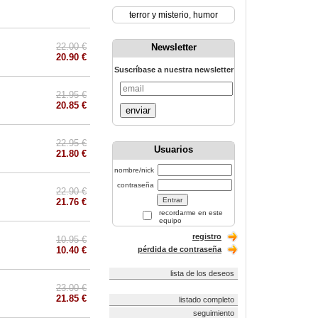
terror y misterio
,
humor
22.00 €
Newsletter
20.90 €
Suscríbase a nuestra newsletter
21.95 €
20.85 €
enviar
22.95 €
Usuarios
21.80 €
nombre/nick
contraseña
22.90 €
21.76 €
recordarme en este
equipo
registro
10.95 €
10.40 €
pérdida de contraseña
lista de los deseos
23.00 €
21.85 €
listado completo
seguimiento