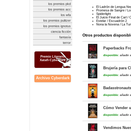
los premios pkd
El Ladrón de Lengua Ne
los premios acc
Promesa de Sangre / Lo
Spiderlight
los wfa
El Juicio Final de Carl /
los premios pulitzer
Estelar / Escuadrón 2
Nona la Novena / La Tu
los premios ignotus
ciencia ficción
Otros productos disponibl
fantasía
terror
Paperbacks From
disponible:
añadir a
Premio Literario
Xatafi-Cyberdark
Brujería para 
disponible:
añadir a
Archivo Cyberdark
Badasstronaut
disponible:
añadir a
Cómo Vender u
disponible:
añadir a
Vendimos Nues