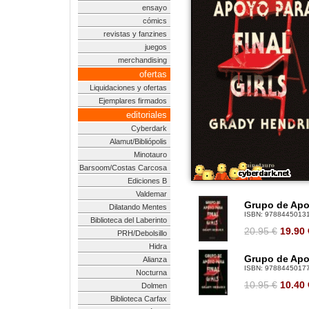
ensayo
cómics
revistas y fanzines
juegos
merchandising
ofertas
Liquidaciones y ofertas
Ejemplares firmados
editoriales
Cyberdark
Alamut/Bibliópolis
Minotauro
Barsoom/Costas Carcosa
Ediciones B
Valdemar
Grupo de Apoy
Dilatando Mentes
ISBN:
9788445013
Biblioteca del Laberinto
20.95 €
19.90
PRH/Debolsillo
Hidra
Grupo de Apoy
Alianza
ISBN:
9788445017
Nocturna
10.95 €
10.40
Dolmen
Biblioteca Carfax