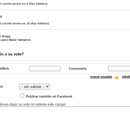
l carrito
(envío en 4 días hábiles)
or
l carrito
(envío en 10 días hábiles)
r Amiga
a para Matar Vampiros
ón o su voto?
e/Nick
Contraseña
nuevo usuario
pérd
ón
Publicar también en Facebook
 desea dejar su voto no rellene este campo