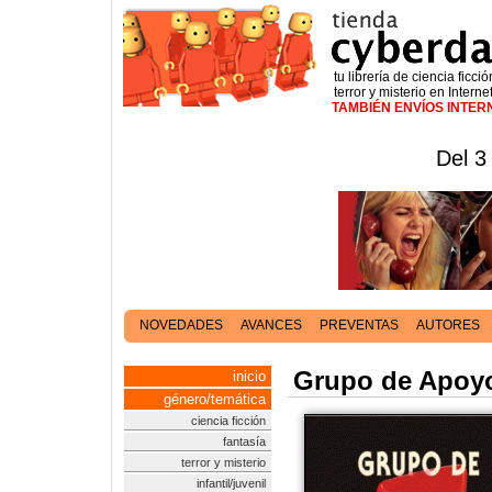
tu librería de ciencia ficció
terror y misterio en Interne
TAMBIÉN ENVÍOS INTE
Del 3
NOVEDADES
AVANCES
PREVENTAS
AUTORES
Grupo de Apoyo 
inicio
género/temática
ciencia ficción
fantasía
terror y misterio
infantil/juvenil