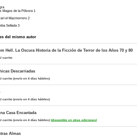
gra
s Magos de la Pólvora 1
 Carl el Mazmorrero 2
mba Sellada 3
es del mismo autor
 Hell. La Oscura Historia de la Ficción de Terror de los Años 70 y 80
l carrito
Chicas Descarriadas
l carrito
(envío en 4 días hábiles)
s
l carrito
(envío en 4 días hábiles)
na Casa Encantada
l carrito
(envío en 4 días hábiles)
(
disponible en otras ediciones
)
tras Almas