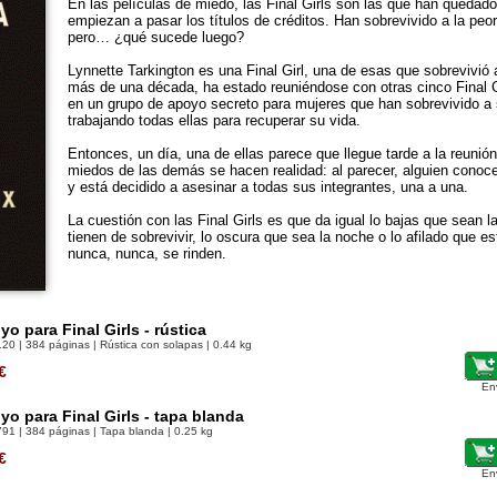
En las películas de miedo, las Final Girls son las que han quedad
empiezan a pasar los títulos de créditos. Han sobrevivido a la peor
pero… ¿qué sucede luego?
Lynnette Tarkington es una Final Girl, una de esas que sobrevivió
más de una década, ha estado reuniéndose con otras cinco Final G
en un grupo de apoyo secreto para mujeres que han sobrevivido a s
trabajando todas ellas para recuperar su vida.
Entonces, un día, una de ellas parece que llegue tarde a la reuni
miedos de las demás se hacen realidad: al parecer, alguien conoce
y está decidido a asesinar a todas sus integrantes, una a una.
La cuestión con las Final Girls es que da igual lo bajas que sean l
tienen de sobrevivir, lo oscura que sea la noche o lo afilado que es
nunca, nunca, se rinden.
o para Final Girls - rústica
120
| 384 páginas | Rústica con solapas | 0.44 kg
€
En
o para Final Girls - tapa blanda
791
| 384 páginas | Tapa blanda | 0.25 kg
€
En