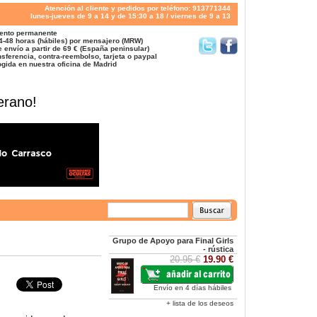
Atención al cliente y pedidos por teléfono: 913771344
lunes-jueves de 9 a 14 y de 15:30 a 18 / viernes de 9 a 13
ento permanente
4-48 horas (hábiles) por mensajero (MRW)
 envío a partir de 69 € (España peninsular)
sferencia, contra-reembolso, tarjeta o paypal
gida en nuestra oficina de Madrid
erano!
Grupo de Apoyo para Final Girls
- rústica
20.95 €
19.90 €
Envío en 4 días hábiles
+ lista de los deseos