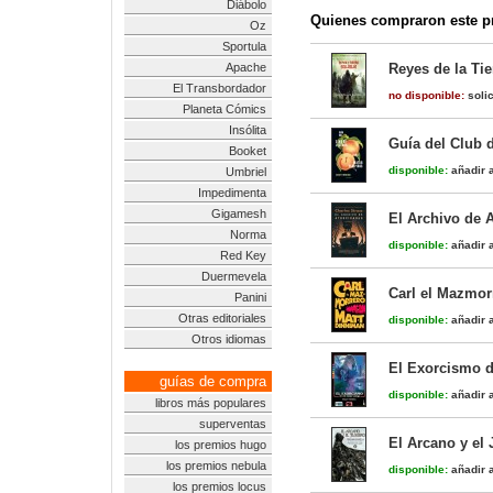
Diábolo
Quienes compraron este pr
Oz
Sportula
Apache
Reyes de la Tie
El Transbordador
no disponible:
solic
Planeta Cómics
Insólita
Guía del Club d
Booket
disponible:
añadir a
Umbriel
Impedimenta
Gigamesh
El Archivo de 
Norma
disponible:
añadir a
Red Key
Duermevela
Carl el Mazmor
Panini
Otras editoriales
disponible:
añadir a
Otros idiomas
El Exorcismo d
guías de compra
disponible:
añadir a
libros más populares
superventas
El Arcano y el 
los premios hugo
los premios nebula
disponible:
añadir a
los premios locus