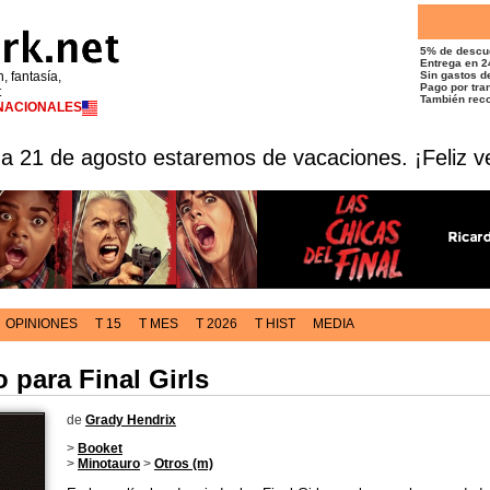
5% de descu
Entrega en 2
n, fantasía,
Sin gastos de
Pago por tran
t
También reco
RNACIONALES
 a 21 de agosto estaremos de vacaciones. ¡Feliz v
OPINIONES
T 15
T MES
T 2026
T HIST
MEDIA
para Final Girls
de
Grady Hendrix
>
Booket
>
Minotauro
>
Otros (m)