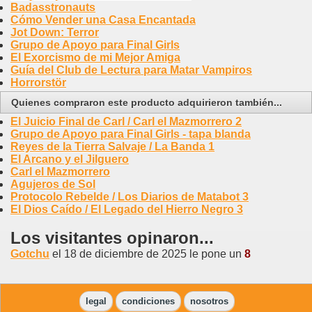
Badasstronauts
Cómo Vender una Casa Encantada
Jot Down: Terror
Grupo de Apoyo para Final Girls
El Exorcismo de mi Mejor Amiga
Guía del Club de Lectura para Matar Vampiros
Horrorstör
Quienes compraron este producto adquirieron también...
El Juicio Final de Carl / Carl el Mazmorrero 2
Grupo de Apoyo para Final Girls - tapa blanda
Reyes de la Tierra Salvaje / La Banda 1
El Arcano y el Jilguero
Carl el Mazmorrero
Agujeros de Sol
Protocolo Rebelde / Los Diarios de Matabot 3
El Dios Caído / El Legado del Hierro Negro 3
Los visitantes opinaron...
Gotchu
el 18 de diciembre de 2025 le pone un
8
legal
condiciones
nosotros