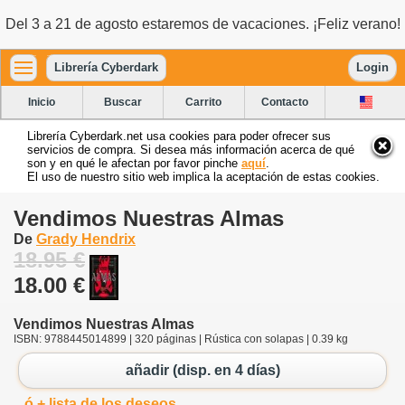
Del 3 a 21 de agosto estaremos de vacaciones. ¡Feliz verano!
Librería Cyberdark
Login
Inicio
Buscar
Carrito
Contacto
Librería Cyberdark.net usa cookies para poder ofrecer sus
servicios de compra. Si desea más información acerca de qué
son y en qué le afectan por favor pinche
aquí
.
El uso de nuestro sitio web implica la aceptación de estas cookies.
Vendimos Nuestras Almas
De
Grady Hendrix
18.95 €
18.00 €
Vendimos Nuestras Almas
ISBN: 9788445014899 | 320 páginas | Rústica con solapas | 0.39 kg
añadir (disp. en 4 días)
ó + lista de los deseos