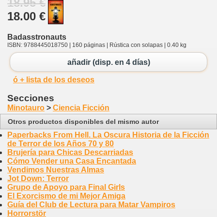
18.95 €
18.00 €
Badasstronauts
ISBN: 9788445018750 | 160 páginas | Rústica con solapas | 0.40 kg
añadir (disp. en 4 días)
ó + lista de los deseos
Secciones
Minotauro
>
Ciencia Ficción
Otros productos disponibles del mismo autor
Paperbacks From Hell. La Oscura Historia de la Ficción
de Terror de los Años 70 y 80
Brujería para Chicas Descarriadas
Cómo Vender una Casa Encantada
Vendimos Nuestras Almas
Jot Down: Terror
Grupo de Apoyo para Final Girls
El Exorcismo de mi Mejor Amiga
Guía del Club de Lectura para Matar Vampiros
Horrorstör