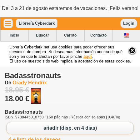
Del 3 a 21 de agosto estaremos de vacaciones. ¡Feliz verano!
Librería Cyberdark
Login
Inicio
Buscar
Carrito
Contacto
Librería Cyberdark.net usa cookies para poder ofrecer sus
servicios de compra. Si desea más información acerca de qué
son y en qué le afectan por favor pinche
aquí
.
El uso de nuestro sitio web implica la aceptación de estas cookies.
Badasstronauts
De
Grady Hendrix
18.95 €
18.00 €
Badasstronauts
ISBN: 9788445018750 | 160 páginas | Rústica con solapas | 0.40 kg
añadir (disp. en 4 días)
ó + lista de los deseos