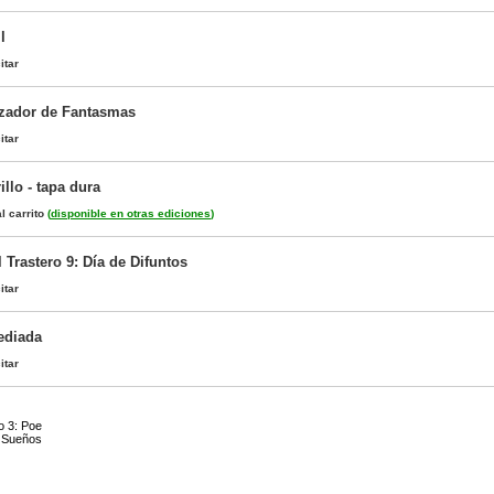
l
itar
azador de Fantasmas
itar
llo - tapa dura
l carrito
(
disponible en otras ediciones
)
 Trastero 9: Día de Difuntos
itar
ediada
itar
o 3: Poe
e Sueños