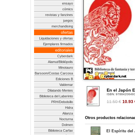
ensayo
cómics
revistas y fanzines
juegos
merchandising
ofertas
Liquidaciones y ofertas
Ejemplares firmados
editoriales
Cyberdark
Alamut/Bibliópolis
Minotauro
Barsoom/Costas Carcosa
Ediciones B
Valdemar
En el Japón E
Dilatando Mentes
ISBN:
9788420649
Biblioteca del Laberinto
11.50 €
10.93
PRH/Debolsillo
Hidra
Alianza
Otros productos relaciona
Nocturna
Dolmen
Biblioteca Carfax
El Espíritu de