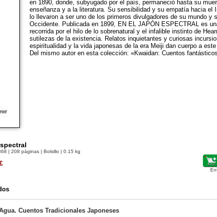
en 1890, donde, subyugado por el país, permaneció hasta su muert
enseñanza y a la literatura. Su sensibilidad y su empatía hacia el 
lo llevaron a ser uno de los primeros divulgadores de su mundo y 
Occidente. Publicada en 1899, EN EL JAPÓN ESPECTRAL es una 
recorrida por el hilo de lo sobrenatural y el infalible instinto de Hea
sutilezas de la existencia. Relatos inquietantes y curiosas incursio
espiritualidad y la vida japonesas de la era Meiji dan cuerpo a este 
Del mismo autor en esta colección: «Kwaidan: Cuentos fantástico
spectral
368
| 208 páginas | Bolsillo | 0.15 kg
€
En
dos
l Agua. Cuentos Tradicionales Japoneses