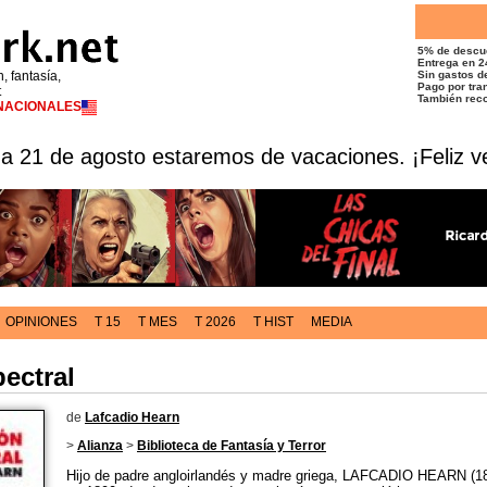
5% de descu
Entrega en 2
n, fantasía,
Sin gastos de
Pago por tran
t
También reco
RNACIONALES
 a 21 de agosto estaremos de vacaciones. ¡Feliz v
OPINIONES
T 15
T MES
T 2026
T HIST
MEDIA
ectral
de
Lafcadio Hearn
>
Alianza
>
Biblioteca de Fantasía y Terror
Hijo de padre angloirlandés y madre griega, LAFCADIO HEARN (18