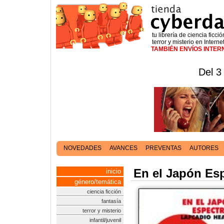
tu librería de ciencia ficció
terror y misterio en Interne
TAMBIÉN ENVÍOS INTE
Del 3
NOVEDADES
AVANCES
PREVENTAS
AUTORES
En el Japón Esp
inicio
género/temática
ciencia ficción
fantasía
terror y misterio
infantil/juvenil