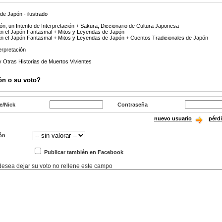
de Japón - ilustrado
ón, un Intento de Interpretación + Sakura, Diccionario de Cultura Japonesa
En el Japón Fantasmal + Mitos y Leyendas de Japón
En el Japón Fantasmal + Mitos y Leyendas de Japón + Cuentos Tradicionales de Japón
erpretación
y Otras Historias de Muertos Vivientes
ón o su voto?
e/Nick
Contraseña
nuevo usuario
pérd
ón
Publicar también en Facebook
 desea dejar su voto no rellene este campo