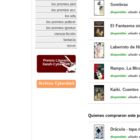
los premios pkd
Sombras
los premios acc
disponible:
añadir a
los wfa
los premios pulitzer
El Fantasma si
los premios ignotus
disponible:
añadir a
ciencia ficción
fantasía
terror
Laberinto de H
disponible:
añadir a
Premio Literario
Xatafi-Cyberdark
Rampo. La Mir
disponible:
añadir a
Archivo Cyberdark
Kaiki. Cuentos 
disponible:
añadir a
Quienes compraron este pr
Drácula - tapa 
disponible:
añadir a