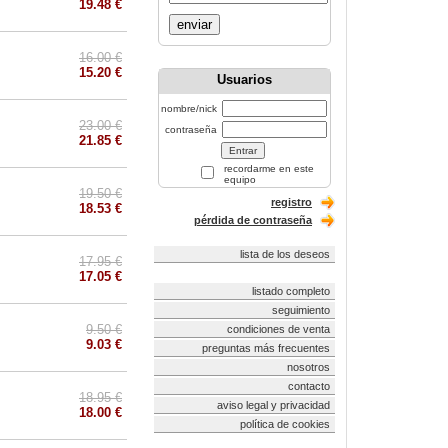
19.48 €
enviar
16.00 €
15.20 €
Usuarios
nombre/nick
23.00 €
contraseña
21.85 €
recordarme en este
equipo
19.50 €
registro
18.53 €
pérdida de contraseña
lista de los deseos
17.95 €
17.05 €
listado completo
seguimiento
9.50 €
condiciones de venta
9.03 €
preguntas más frecuentes
nosotros
contacto
18.95 €
aviso legal y privacidad
18.00 €
política de cookies