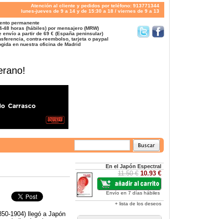
Atención al cliente y pedidos por teléfono: 913771344
lunes-jueves de 9 a 14 y de 15:30 a 18 / viernes de 9 a 13
ento permanente
4-48 horas (hábiles) por mensajero (MRW)
 envío a partir de 69 € (España peninsular)
sferencia, contra-reembolso, tarjeta o paypal
gida en nuestra oficina de Madrid
erano!
En el Japón Espectral
11.50 €
10.93 €
Envío en 7 días hábiles
+ lista de los deseos
50-1904) llegó a Japón