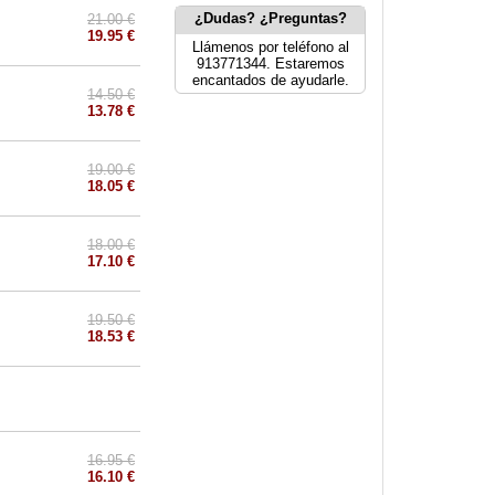
¿Dudas? ¿Preguntas?
21.00 €
19.95 €
Llámenos por teléfono al
913771344. Estaremos
encantados de ayudarle.
14.50 €
13.78 €
19.00 €
18.05 €
18.00 €
17.10 €
19.50 €
18.53 €
16.95 €
16.10 €