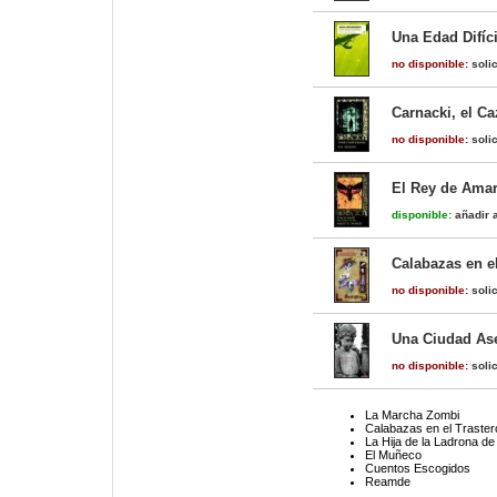
Una Edad Difíci
no disponible:
solic
Carnacki, el C
no disponible:
solic
El Rey de Amari
disponible:
añadir a
Calabazas en el
no disponible:
solic
Una Ciudad As
no disponible:
solic
La Marcha Zombi
Calabazas en el Traster
La Hija de la Ladrona d
El Muñeco
Cuentos Escogidos
Reamde