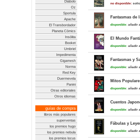
Diábolo
no disponible:
solic
Oz
Sportula
Fantasmas de l
Apache
disponible:
añadir a
El Transbordador
Planeta Cómics
Insólita
El Mundo Fantá
Booket
disponible:
añadir a
Umbriel
Impedimenta
Fantasmas y S
Gigamesh
Norma
disponible:
añadir a
Red Key
Duermevela
Mitos Populare
Panini
disponible:
añadir a
Otras editoriales
Otros idiomas
Cuentos Japon
guías de compra
disponible:
añadir a
libros más populares
superventas
Fábulas y Ley
los premios hugo
disponible:
añadir a
los premios nebula
los premios locus