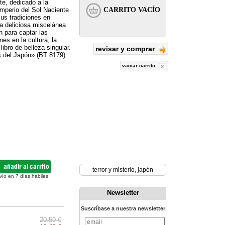
e, dedicado a la
Imperio del Sol Naciente
sus tradiciones en
deliciosa miscelánea
rn para captar las
nes en la cultura, la
libro de belleza singular.
revisar y comprar
s del Japón» (BT 8179)
vaciar carrito
terror y misterio
,
japón
vío en 7 días hábiles
Newsletter
Suscríbase a nuestra newsletter
20.50 €