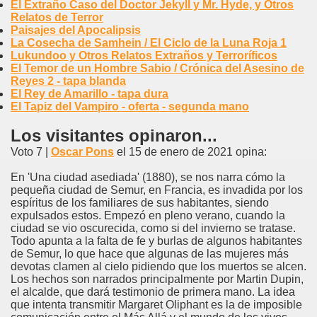
El Extraño Caso del Doctor Jekyll y Mr. Hyde, y Otros
Relatos de Terror
Paisajes del Apocalipsis
La Cosecha de Samhein / El Ciclo de la Luna Roja 1
Lukundoo y Otros Relatos Extraños y Terroríficos
El Temor de un Hombre Sabio / Crónica del Asesino de
Reyes 2 - tapa blanda
El Rey de Amarillo - tapa dura
El Tapiz del Vampiro - oferta - segunda mano
Los visitantes opinaron...
Voto 7 |
Oscar Pons
el 15 de enero de 2021 opina:
En 'Una ciudad asediada' (1880), se nos narra cómo la
pequeña ciudad de Semur, en Francia, es invadida por los
espíritus de los familiares de sus habitantes, siendo
expulsados estos. Empezó en pleno verano, cuando la
ciudad se vio oscurecida, como si del invierno se tratase.
Todo apunta a la falta de fe y burlas de algunos habitantes
de Semur, lo que hace que algunas de las mujeres más
devotas clamen al cielo pidiendo que los muertos se alcen.
Los hechos son narrados principalmente por Martin Dupin,
el alcalde, que dará testimonio de primera mano. La idea
que intenta transmitir Margaret Oliphant es la de imposible