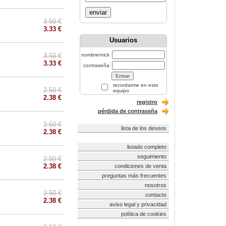
enviar
3.50 €
3.33 €
Usuarios
3.50 €
nombre/nick
3.33 €
contraseña
recordarme en este
2.50 €
equipo
2.38 €
registro
pérdida de contraseña
2.50 €
lista de los deseos
2.38 €
listado completo
seguimiento
2.50 €
2.38 €
condiciones de venta
preguntas más frecuentes
nosotros
2.50 €
contacto
2.38 €
aviso legal y privacidad
política de cookies