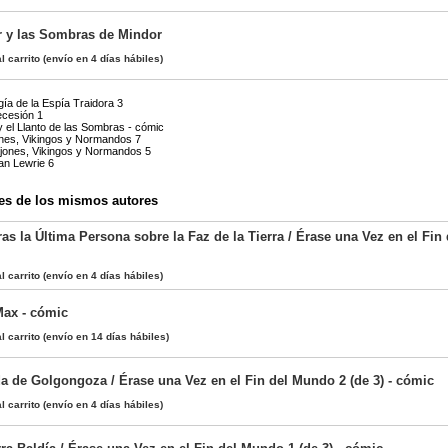
 y las Sombras de Mindor
l carrito
(envío en 4 días hábiles)
gía de la Espía Traidora 3
cesión 1
y el Llanto de las Sombras - cómic
ones, Vikingos y Normandos 7
ajones, Vikingos y Normandos 5
an Lewrie 6
es de los mismos autores
s la Última Persona sobre la Faz de la Tierra / Érase una Vez en el Fin
l carrito
(envío en 4 días hábiles)
Max - cómic
l carrito
(envío en 14 días hábiles)
a de Golgongoza / Érase una Vez en el Fin del Mundo 2 (de 3) - cómic
l carrito
(envío en 4 días hábiles)