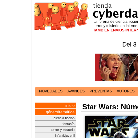
tu librería de ciencia ficció
terror y misterio en Interne
TAMBIÉN ENVÍOS INTE
Del 3
NOVEDADES
AVANCES
PREVENTAS
AUTORES
Star Wars: Núm
inicio
género/temática
ciencia ficción
fantasía
terror y misterio
infantil/juvenil