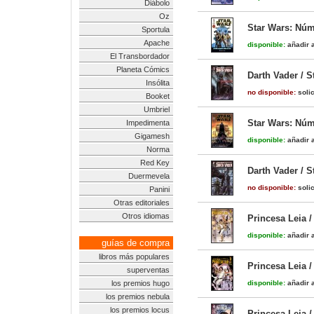
Diábolo
Oz
Star Wars: Núm
Sportula
Apache
disponible:
añadir a
El Transbordador
Planeta Cómics
Darth Vader / 
Insólita
no disponible:
solic
Booket
Umbriel
Star Wars: Núm
Impedimenta
Gigamesh
disponible:
añadir a
Norma
Red Key
Darth Vader / 
Duermevela
no disponible:
solic
Panini
Otras editoriales
Otros idiomas
Princesa Leia /
disponible:
añadir a
guías de compra
libros más populares
Princesa Leia /
superventas
los premios hugo
disponible:
añadir a
los premios nebula
los premios locus
Princesa Leia /