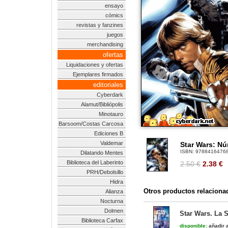
ensayo
cómics
revistas y fanzines
juegos
merchandising
ofertas
Liquidaciones y ofertas
Ejemplares firmados
editoriales
Cyberdark
Alamut/Bibliópolis
Minotauro
Barsoom/Costas Carcosa
Ediciones B
Valdemar
Star Wars: Nú
ISBN:
9788416476
Dilatando Mentes
Biblioteca del Laberinto
2.50 €
2.38
€
PRH/Debolsillo
Hidra
Otros productos relaciona
Alianza
Nocturna
Dolmen
Star Wars. La 
Biblioteca Carfax
disponible:
añadir a