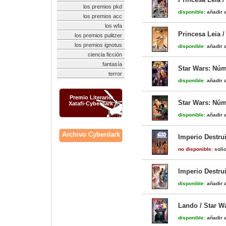
los premios pkd
disponible:
añadir a
los premios acc
los wfa
Princesa Leia /
los premios pulitzer
los premios ignotus
disponible:
añadir a
ciencia ficción
fantasía
Star Wars: Núm
terror
disponible:
añadir a
Premio Literario
Star Wars: Núm
Xatafi-Cyberdark
disponible:
añadir a
Archivo Cyberdark
Imperio Destrui
no disponible:
solic
Imperio Destrui
disponible:
añadir a
Lando / Star W
disponible:
añadir a