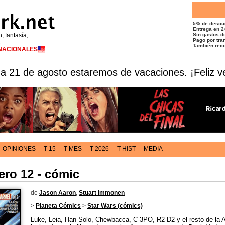
5% de descu
Entrega en 2
n, fantasía,
Sin gastos de
Pago por tran
t
También reco
RNACIONALES
 a 21 de agosto estaremos de vacaciones. ¡Feliz v
OPINIONES
T 15
T MES
T 2026
T HIST
MEDIA
ero 12 - cómic
de
Jason Aaron
,
Stuart Immonen
>
Planeta Cómics
>
Star Wars (cómics)
Luke, Leia, Han Solo, Chewbacca, C-3PO, R2-D2 y el resto de la 