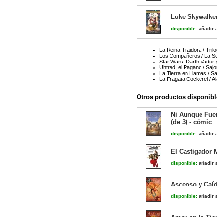
Luke Skywalker
disponible:
añadir a
La Reina Traidora / Trilo
Los Compañeros / La Se
Star Wars: Darth Vader 
Uhtred, el Pagano / Saj
La Tierra en Llamas / S
La Fragata Cockerel / Al
Otros productos disponibl
Ni Aunque Fuera
(de 3) - cómic
disponible:
añadir a
El Castigador 
disponible:
añadir a
Ascenso y Caíd
disponible:
añadir a