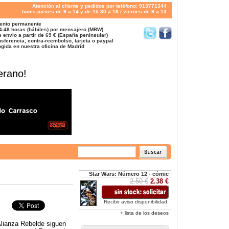
Atención al cliente y pedidos por teléfono: 913771344
lunes-jueves de 9 a 14 y de 15:30 a 18 / viernes de 9 a 13
ento permanente
4-48 horas (hábiles) por mensajero (MRW)
 envío a partir de 69 € (España peninsular)
sferencia, contra-reembolso, tarjeta o paypal
gida en nuestra oficina de Madrid
erano!
Star Wars: Número 12 - cómic
2.50 €
2.38 €
Recibir aviso disponibilidad
+ lista de los deseos
Alianza Rebelde siguen