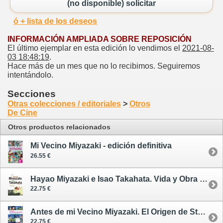
(no disponible) solicitar
ó + lista de los deseos
INFORMACIÓN AMPLIADA SOBRE REPOSICIÓN
El último ejemplar en esta edición lo vendimos el
2021-08-
03 18:48:19
.
Hace más de un mes que no lo recibimos. Seguiremos
intentándolo.
Secciones
Otras colecciones / editoriales
>
Otros
De Cine
Otros productos relacionados
Mi Vecino Miyazaki - edición definitiva
26.55 €
Hayao Miyazaki e Isao Takahata. Vida y Obra de los Cerebros de Studio Ghibli
22.75 €
Antes de mi Vecino Miyazaki. El Origen de Studio Ghibli
22.75 €