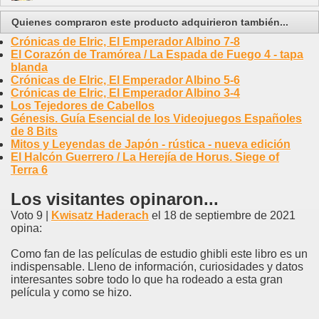
Quienes compraron este producto adquirieron también...
Crónicas de Elric, El Emperador Albino 7-8
El Corazón de Tramórea / La Espada de Fuego 4 - tapa
blanda
Crónicas de Elric, El Emperador Albino 5-6
Crónicas de Elric, El Emperador Albino 3-4
Los Tejedores de Cabellos
Génesis. Guía Esencial de los Videojuegos Españoles
de 8 Bits
Mitos y Leyendas de Japón - rústica - nueva edición
El Halcón Guerrero / La Herejía de Horus. Siege of
Terra 6
Los visitantes opinaron...
Voto 9 |
Kwisatz Haderach
el 18 de septiembre de 2021
opina:
Como fan de las películas de estudio ghibli este libro es un
indispensable. Lleno de información, curiosidades y datos
interesantes sobre todo lo que ha rodeado a esta gran
película y como se hizo.