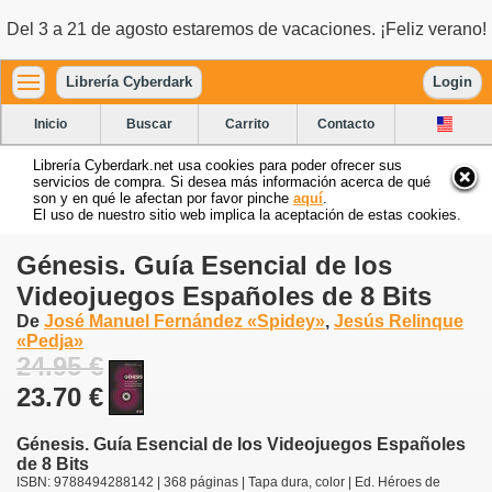
Del 3 a 21 de agosto estaremos de vacaciones. ¡Feliz verano!
Librería Cyberdark
Login
Inicio
Buscar
Carrito
Contacto
Librería Cyberdark.net usa cookies para poder ofrecer sus
servicios de compra. Si desea más información acerca de qué
son y en qué le afectan por favor pinche
aquí
.
El uso de nuestro sitio web implica la aceptación de estas cookies.
Génesis. Guía Esencial de los
Videojuegos Españoles de 8 Bits
De
José Manuel Fernández «Spidey»
,
Jesús Relinque
«Pedja»
24.95 €
23.70 €
Génesis. Guía Esencial de los Videojuegos Españoles
de 8 Bits
ISBN: 9788494288142 | 368 páginas | Tapa dura, color | Ed. Héroes de