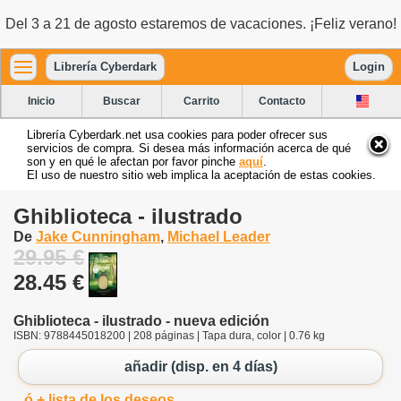
Del 3 a 21 de agosto estaremos de vacaciones. ¡Feliz verano!
Librería Cyberdark
Login
Inicio
Buscar
Carrito
Contacto
Librería Cyberdark.net usa cookies para poder ofrecer sus
servicios de compra. Si desea más información acerca de qué
son y en qué le afectan por favor pinche
aquí
.
El uso de nuestro sitio web implica la aceptación de estas cookies.
Ghiblioteca - ilustrado
De
Jake Cunningham
,
Michael Leader
29.95 €
28.45 €
Ghiblioteca - ilustrado - nueva edición
ISBN: 9788445018200 | 208 páginas | Tapa dura, color | 0.76 kg
añadir (disp. en 4 días)
ó + lista de los deseos