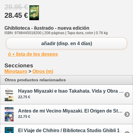
29.95 €
28.45 €
Ghiblioteca - ilustrado - nueva edición
ISBN: 9788445018200 | 208 páginas | Tapa dura, color | 0.76 kg
añadir (disp. en 4 días)
ó + lista de los deseos
Secciones
Minotauro
>
Otros (m)
Otros productos relacionados
Hayao Miyazaki e Isao Takahata. Vida y Obra de los Cerebros de Studio Ghibli
22.75 €
Antes de mi Vecino Miyazaki. El Origen de Studio Ghibli
22.75 €
El Viaje de Chihiro / Biblioteca Studio Ghibli 1