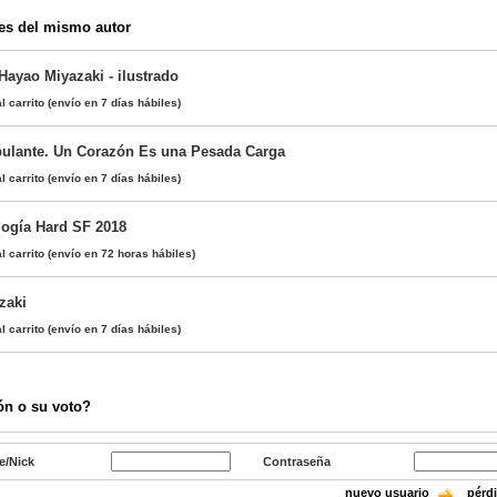
es del mismo autor
Hayao Miyazaki - ilustrado
l carrito
(envío en 7 días hábiles)
bulante. Un Corazón Es una Pesada Carga
l carrito
(envío en 7 días hábiles)
logía Hard SF 2018
l carrito
(envío en 72 horas hábiles)
zaki
l carrito
(envío en 7 días hábiles)
ón o su voto?
e/Nick
Contraseña
nuevo usuario
pérd