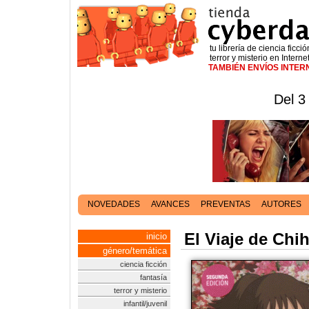
tu librería de ciencia ficció
terror y misterio en Interne
TAMBIÉN ENVÍOS INTE
Del 3
NOVEDADES
AVANCES
PREVENTAS
AUTORES
El Viaje de Chi
inicio
género/temática
ciencia ficción
fantasía
terror y misterio
infantil/juvenil