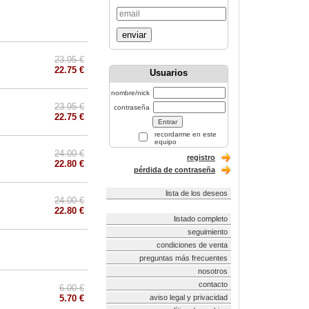
enviar
23.95 €
22.75 €
Usuarios
nombre/nick
23.95 €
contraseña
22.75 €
recordarme en este
equipo
24.00 €
registro
22.80 €
pérdida de contraseña
lista de los deseos
24.00 €
22.80 €
listado completo
seguimiento
condiciones de venta
preguntas más frecuentes
nosotros
contacto
6.00 €
5.70 €
aviso legal y privacidad