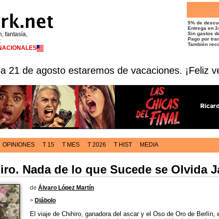
5% de descu
Entrega en 2
n, fantasía,
Sin gastos de
Pago por tran
t
También reco
RNACIONALES
 a 21 de agosto estaremos de vacaciones. ¡Feliz v
OPINIONES
T 15
T MES
T 2026
T HIST
MEDIA
hiro. Nada de lo que Sucede se Olvida 
de
Álvaro López Martín
>
Diábolo
El viaje de Chihiro, ganadora del ascar y el Oso de Oro de Berlín, 