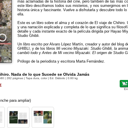
más aclamadas de la historia del cine, pero también de las más c
este libro desciframos todos sus misterios, y nos sumergimos en l
historia única y fascinante. Vuelve a disfrutarla y descubre todo l
ella.
Este es un libro sobre el alma y el corazón de El viaje de Chihiro.
y una narración explicada y completa de lo que significa su filos
detalle y cada instante exacto de la película dirigida por Hayao Mi
Studio Ghibli.
Un libro escrito por Alvaro López Martín, creador y autor del blog 
GHIBLI, y de los libros
Mi vecino Miyazaki. Studio Ghibli, la anim
cambió todo
y
Antes de Mi vecino Miyazaki. El origen de Studio Gh
Prólogo de la periodista y escritora Marta Fernández.
hihiro. Nada de lo que Sucede se Olvida Jamás
580
| 282 páginas | Tapa dura, color | Ed. Diábolo | 0.60 kg
€
En
nche para ampliar)