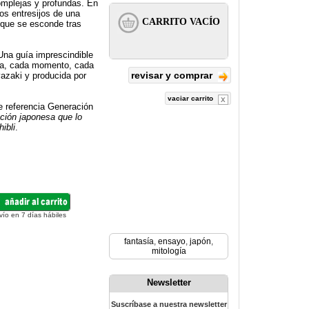
omplejas y profundas. En
os entresijos de una
o que se esconde tras
 Una guía imprescindible
ofía, cada momento, cada
revisar y comprar
yazaki y producida por
vaciar carrito
de referencia Generación
ación japonesa que lo
ibli
.
vío en 7 días hábiles
fantasía
,
ensayo
,
japón
,
mitología
Newsletter
Suscríbase a nuestra newsletter