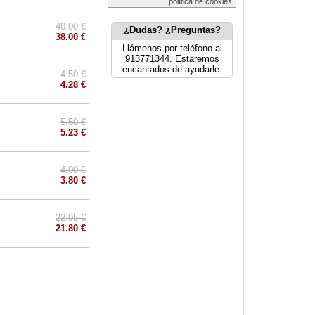
política de cookies
40.00 €
¿Dudas? ¿Preguntas?
38.00 €
Llámenos por teléfono al
913771344. Estaremos
encantados de ayudarle.
4.50 €
4.28 €
5.50 €
5.23 €
4.00 €
3.80 €
22.95 €
21.80 €