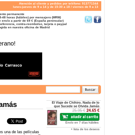
Atención al cliente y pedidos por teléfono: 913771344
lunes-jueves de 9 a 14 y de 15:30 a 18 / viernes de 9 a 13
ento permanente
4-48 horas (hábiles) por mensajero (MRW)
 envío a partir de 69 € (España peninsular)
sferencia, contra-reembolso, tarjeta o paypal
gida en nuestra oficina de Madrid
erano!
Jamás
El Viaje de Chihiro. Nada de lo
que Sucede se Olvida Jamás
25.95 €
24.65 €
Envío en 7 días hábiles
+ lista de los deseos
es una de las películas