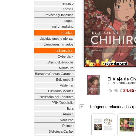
ensayo
cómics
revistas y fanzines
juegos
merchandising
ofertas
Liquidaciones y ofertas
Ejemplares firmados
editoriales
Cyberdark
Alamut/Bibliópolis
Minotauro
Barsoom/Costas Carcosa
El Viaje de C
Ediciones B
ISBN:
9788494699
Valdemar
25.95 €
24.65
Dilatando Mentes
Biblioteca del Laberinto
PRH/Debolsillo
Imágenes relacionadas (pi
Hidra
Alianza
Nocturna
Dolmen
Biblioteca Carfax