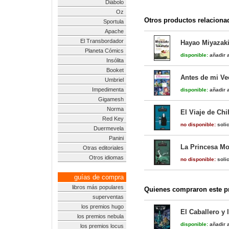
Diábolo
Oz
Otros productos relaciona
Sportula
Apache
El Transbordador
Hayao Miyazaki
Planeta Cómics
disponible:
añadir a
Insólita
Booket
Antes de mi Ve
Umbriel
Impedimenta
disponible:
añadir a
Gigamesh
Norma
El Viaje de Chi
Red Key
no disponible:
solic
Duermevela
Panini
La Princesa Mo
Otras editoriales
Otros idiomas
no disponible:
solic
guías de compra
libros más populares
Quienes compraron este pr
superventas
los premios hugo
El Caballero y 
los premios nebula
disponible:
añadir a
los premios locus