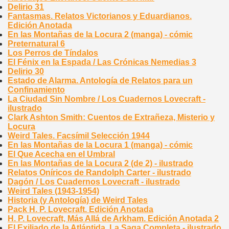
Delirio 31
Fantasmas. Relatos Victorianos y Eduardianos.
Edición Anotada
En las Montañas de la Locura 2 (manga) - cómic
Preternatural 6
Los Perros de Tíndalos
El Fénix en la Espada / Las Crónicas Nemedias 3
Delirio 30
Estado de Alarma. Antología de Relatos para un
Confinamiento
La Ciudad Sin Nombre / Los Cuadernos Lovecraft -
ilustrado
Clark Ashton Smith: Cuentos de Extrañeza, Misterio y
Locura
Weird Tales. Facsímil Selección 1944
En las Montañas de la Locura 1 (manga) - cómic
El Que Acecha en el Umbral
En las Montañas de la Locura 2 (de 2) - ilustrado
Relatos Oníricos de Randolph Carter - ilustrado
Dagón / Los Cuadernos Lovecraft - ilustrado
Weird Tales (1943-1954)
Historia (y Antología) de Weird Tales
Pack H. P. Lovecraft. Edición Anotada
H. P. Lovecraft, Más Allá de Arkham. Edición Anotada 2
El Exiliado de la Atlántida. La Saga Completa - ilustrado