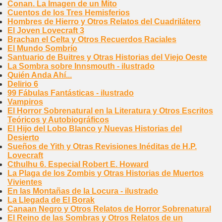
Conan. La Imagen de un Mito
Cuentos de los Tres Hemisferios
Hombres de Hierro y Otros Relatos del Cuadrilátero
El Joven Lovecraft 3
Brachan el Celta y Otros Recuerdos Raciales
El Mundo Sombrío
Santuario de Buitres y Otras Historias del Viejo Oeste
La Sombra sobre Innsmouth - ilustrado
Quién Anda Ahí...
Delirio 6
99 Fábulas Fantásticas - ilustrado
Vampiros
El Horror Sobrenatural en la Literatura y Otros Escritos
Teóricos y Autobiográficos
El Hijo del Lobo Blanco y Nuevas Historias del
Desierto
Sueños de Yith y Otras Revisiones Inéditas de H.P.
Lovecraft
Cthulhu 6. Especial Robert E. Howard
La Plaga de los Zombis y Otras Historias de Muertos
Vivientes
En las Montañas de la Locura - ilustrado
La Llegada de El Borak
Canaan Negro y Otros Relatos de Horror Sobrenatural
El Reino de las Sombras y Otros Relatos de un