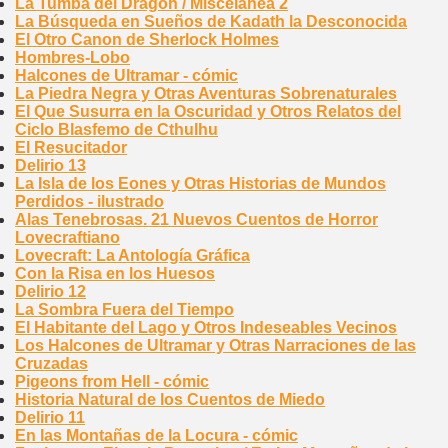
La Tumba del Dragón / Miscelánea 2
La Búsqueda en Sueños de Kadath la Desconocida
El Otro Canon de Sherlock Holmes
Hombres-Lobo
Halcones de Ultramar - cómic
La Piedra Negra y Otras Aventuras Sobrenaturales
El Que Susurra en la Oscuridad y Otros Relatos del
Ciclo Blasfemo de Cthulhu
El Resucitador
Delirio 13
La Isla de los Eones y Otras Historias de Mundos
Perdidos - ilustrado
Alas Tenebrosas. 21 Nuevos Cuentos de Horror
Lovecraftiano
Lovecraft: La Antología Gráfica
Con la Risa en los Huesos
Delirio 12
La Sombra Fuera del Tiempo
El Habitante del Lago y Otros Indeseables Vecinos
Los Halcones de Ultramar y Otras Narraciones de las
Cruzadas
Pigeons from Hell - cómic
Historia Natural de los Cuentos de Miedo
Delirio 11
En las Montañas de la Locura - cómic