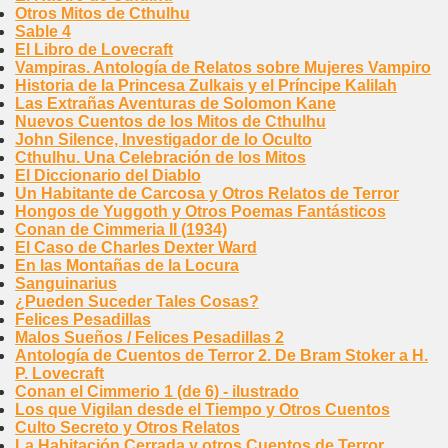
Otros Mitos de Cthulhu
Sable 4
El Libro de Lovecraft
Vampiras. Antología de Relatos sobre Mujeres Vampiro
Historia de la Princesa Zulkais y el Príncipe Kalilah
Las Extrañas Aventuras de Solomon Kane
Nuevos Cuentos de los Mitos de Cthulhu
John Silence, Investigador de lo Oculto
Cthulhu. Una Celebración de los Mitos
El Diccionario del Diablo
Un Habitante de Carcosa y Otros Relatos de Terror
Hongos de Yuggoth y Otros Poemas Fantásticos
Conan de Cimmeria II (1934)
El Caso de Charles Dexter Ward
En las Montañas de la Locura
Sanguinarius
¿Pueden Suceder Tales Cosas?
Felices Pesadillas
Malos Sueños / Felices Pesadillas 2
Antología de Cuentos de Terror 2. De Bram Stoker a H.
P. Lovecraft
Conan el Cimmerio 1 (de 6) - ilustrado
Los que Vigilan desde el Tiempo y Otros Cuentos
Culto Secreto y Otros Relatos
La Habitación Cerrada y otros Cuentos de Terror