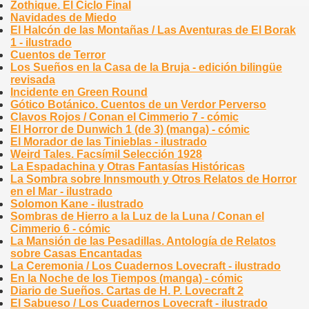
Zothique. El Ciclo Final
Navidades de Miedo
El Halcón de las Montañas / Las Aventuras de El Borak
1 - ilustrado
Cuentos de Terror
Los Sueños en la Casa de la Bruja - edición bilingüe
revisada
Incidente en Green Round
Gótico Botánico. Cuentos de un Verdor Perverso
Clavos Rojos / Conan el Cimmerio 7 - cómic
El Horror de Dunwich 1 (de 3) (manga) - cómic
El Morador de las Tinieblas - ilustrado
Weird Tales. Facsímil Selección 1928
La Espadachina y Otras Fantasías Históricas
La Sombra sobre Innsmouth y Otros Relatos de Horror
en el Mar - ilustrado
Solomon Kane - ilustrado
Sombras de Hierro a la Luz de la Luna / Conan el
Cimmerio 6 - cómic
La Mansión de las Pesadillas. Antología de Relatos
sobre Casas Encantadas
La Ceremonia / Los Cuadernos Lovecraft - ilustrado
En la Noche de los Tiempos (manga) - cómic
Diario de Sueños. Cartas de H. P. Lovecraft 2
El Sabueso / Los Cuadernos Lovecraft - ilustrado