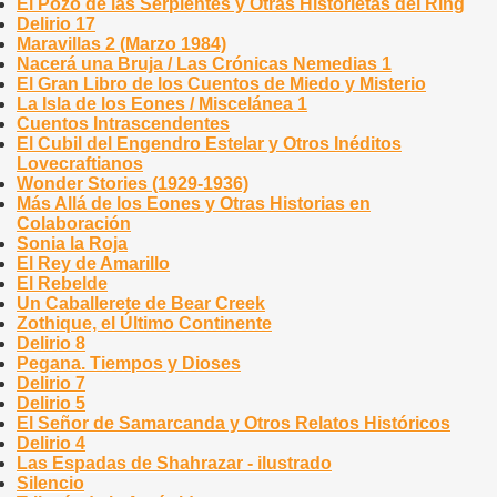
El Pozo de las Serpientes y Otras Historietas del Ring
Delirio 17
Maravillas 2 (Marzo 1984)
Nacerá una Bruja / Las Crónicas Nemedias 1
El Gran Libro de los Cuentos de Miedo y Misterio
La Isla de los Eones / Miscelánea 1
Cuentos Intrascendentes
El Cubil del Engendro Estelar y Otros Inéditos
Lovecraftianos
Wonder Stories (1929-1936)
Más Allá de los Eones y Otras Historias en
Colaboración
Sonia la Roja
El Rey de Amarillo
El Rebelde
Un Caballerete de Bear Creek
Zothique, el Último Continente
Delirio 8
Pegana. Tiempos y Dioses
Delirio 7
Delirio 5
El Señor de Samarcanda y Otros Relatos Históricos
Delirio 4
Las Espadas de Shahrazar - ilustrado
Silencio