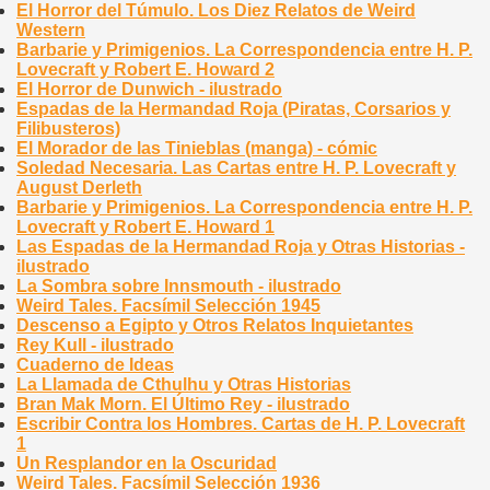
El Horror del Túmulo. Los Diez Relatos de Weird
Western
Barbarie y Primigenios. La Correspondencia entre H. P.
Lovecraft y Robert E. Howard 2
El Horror de Dunwich - ilustrado
Espadas de la Hermandad Roja (Piratas, Corsarios y
Filibusteros)
El Morador de las Tinieblas (manga) - cómic
Soledad Necesaria. Las Cartas entre H. P. Lovecraft y
August Derleth
Barbarie y Primigenios. La Correspondencia entre H. P.
Lovecraft y Robert E. Howard 1
Las Espadas de la Hermandad Roja y Otras Historias -
ilustrado
La Sombra sobre Innsmouth - ilustrado
Weird Tales. Facsímil Selección 1945
Descenso a Egipto y Otros Relatos Inquietantes
Rey Kull - ilustrado
Cuaderno de Ideas
La Llamada de Cthulhu y Otras Historias
Bran Mak Morn. El Último Rey - ilustrado
Escribir Contra los Hombres. Cartas de H. P. Lovecraft
1
Un Resplandor en la Oscuridad
Weird Tales. Facsímil Selección 1936