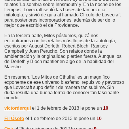
relatos 'La sombra sobre Innsmouth' y 'En la noche de los
tiempos', Lovecraft sentó las bases de tan peculiar
mitología, y sirvió de guía al llamado Círculo de Lovecraft
para posteriores incorporaciones, además de ser de lo
mejor que escribió el de Providence.
En la tercera parte, Mitos póstumos, quizá nos
encontramos con los relatos más flojos de la antología,
escritos por August Derleth, Robert Bloch, Ramsey
Campbell y Juan Perucho. Son relatos donde la
ambientación y la originalidad pierden fuerza. Aunque los
de Derleth y Bloch mantienen algo de la habilidad del
Maestro.
En resumen, 'Los Mitos de Cthulhu' es un magnífico
exponente de ese universo blasfemo, repulsivo y pavoroso
que Lovecraft supo definir de manera tan sublime. Sin
duda resulta una buena forma de conocer tan fascinante
mundo.
victorderqui
el 1 de febrero de 2013 le pone un
10
Fil-Ósofo
el 1 de febrero de 2013 le pone un
10
Oxir
el 25 de diciembre de 2012 le pone un
9