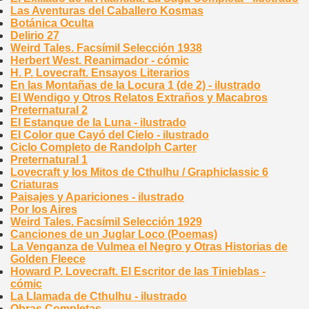
Las Aventuras del Caballero Kosmas
Botánica Oculta
Delirio 27
Weird Tales. Facsímil Selección 1938
Herbert West. Reanimador - cómic
H. P. Lovecraft. Ensayos Literarios
En las Montañas de la Locura 1 (de 2) - ilustrado
El Wendigo y Otros Relatos Extraños y Macabros
Preternatural 2
El Estanque de la Luna - ilustrado
El Color que Cayó del Cielo - ilustrado
Ciclo Completo de Randolph Carter
Preternatural 1
Lovecraft y los Mitos de Cthulhu / Graphiclassic 6
Criaturas
Paisajes y Apariciones - ilustrado
Por los Aires
Weird Tales. Facsímil Selección 1929
Canciones de un Juglar Loco (Poemas)
La Venganza de Vulmea el Negro y Otras Historias de
Golden Fleece
Howard P. Lovecraft. El Escritor de las Tinieblas -
cómic
La Llamada de Cthulhu - ilustrado
Obras Completas