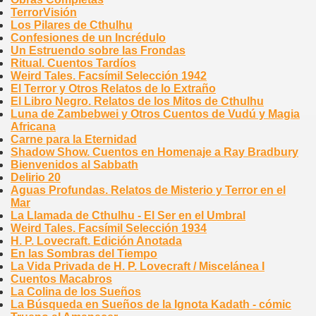
TerrorVisión
Los Pilares de Cthulhu
Confesiones de un Incrédulo
Un Estruendo sobre las Frondas
Ritual. Cuentos Tardíos
Weird Tales. Facsímil Selección 1942
El Terror y Otros Relatos de lo Extraño
El Libro Negro. Relatos de los Mitos de Cthulhu
Luna de Zambebwei y Otros Cuentos de Vudú y Magia
Africana
Carne para la Eternidad
Shadow Show. Cuentos en Homenaje a Ray Bradbury
Bienvenidos al Sabbath
Delirio 20
Aguas Profundas. Relatos de Misterio y Terror en el
Mar
La Llamada de Cthulhu - El Ser en el Umbral
Weird Tales. Facsímil Selección 1934
H. P. Lovecraft. Edición Anotada
En las Sombras del Tiempo
La Vida Privada de H. P. Lovecraft / Miscelánea I
Cuentos Macabros
La Colina de los Sueños
La Búsqueda en Sueños de la Ignota Kadath - cómic