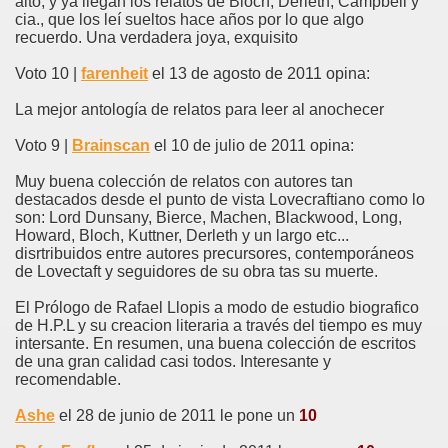
alto, y ya llegan los relatos de Bloch, Derleth, Campbell y
cia., que los leí sueltos hace años por lo que algo
recuerdo. Una verdadera joya, exquisito
Voto 10 |
farenheit
el 13 de agosto de 2011 opina:
La mejor antología de relatos para leer al anochecer
Voto 9 |
Brainscan
el 10 de julio de 2011 opina:
Muy buena colección de relatos con autores tan
destacados desde el punto de vista Lovecraftiano como lo
son: Lord Dunsany, Bierce, Machen, Blackwood, Long,
Howard, Bloch, Kuttner, Derleth y un largo etc...
disrtribuidos entre autores precursores, contemporáneos
de Lovectaft y seguidores de su obra tas su muerte.
El Prólogo de Rafael Llopis a modo de estudio biografico
de H.P.L y su creacion literaria a través del tiempo es muy
intersante. En resumen, una buena colección de escritos
de una gran calidad casi todos. Interesante y
recomendable.
Ashe
el 28 de junio de 2011 le pone un
10