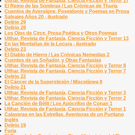
Ulthar. Revista de Fantasía, Ciencia Ficción y Terror 17
El Reino de las Sombras / Las Crónicas de Thuria
Cuentos de Averoigne. Poseidonis y Poemas en Prosa
Salvajes Años 20 - ilustrado
Delirio 29
Delirio 28
Los Ojos de Circe. Prosa Poética y Otros Poemas
Ulthar. Revista de Fantasía, Ciencia Ficción y Terror 13
En las Montañas de la Locura - ilustrado
Delirio 23
El Diablo de Hierro / Las Crónicas Nemedias 2
Cuentos de un Soñador, y Otras Fantasías
Ulthar. Revista de Fantasía, Ciencia Ficción y Terror 8
Ulthar. Revista de Fantasía, Ciencia Ficción y Terror 7
Delirio 22
El Cáncer de la Superstición / Miscelánea II
Delirio 21
Ulthar. Revista de Fantasía, Ciencia Ficción y Terror 3
Ulthar. Revista de Fantasía, Ciencia Ficción y Terror 2
La Canción de Bêlit / Los Apócrifos de Conan 1
Ulthar. Revista de Fantasía, Ciencia Ficción y Terror 1
Calaveras en las Estrellas. Aventuras de un Puritano
Inglés
Delirio 19
Furia