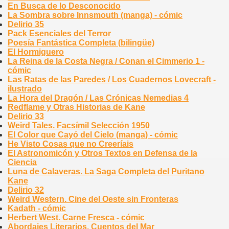
En Busca de lo Desconocido
La Sombra sobre Innsmouth (manga) - cómic
Delirio 35
Pack Esenciales del Terror
Poesía Fantástica Completa (bilingüe)
El Hormiguero
La Reina de la Costa Negra / Conan el Cimmerio 1 -
cómic
Las Ratas de las Paredes / Los Cuadernos Lovecraft -
ilustrado
La Hora del Dragón / Las Crónicas Nemedias 4
Redflame y Otras Historias de Kane
Delirio 33
Weird Tales. Facsímil Selección 1950
El Color que Cayó del Cielo (manga) - cómic
He Visto Cosas que no Creeríais
El Astronomicón y Otros Textos en Defensa de la
Ciencia
Luna de Calaveras. La Saga Completa del Puritano
Kane
Delirio 32
Weird Western. Cine del Oeste sin Fronteras
Kadath - cómic
Herbert West. Carne Fresca - cómic
Abordajes Literarios. Cuentos del Mar