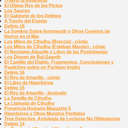
Trueno al Amanecer
El Último Rey de los Pictos
Los Sauces
El Gabinete de los Delirios
A Través del Espejo
Delirio 18
La Sombra Sobre Innsmouth y Otros Cuentos de
Horror en el Mar
Los Mitos de Cthulhu (Breccia) - cómic
Los Mitos de Cthulhu (Esteban Maroto) - cómic
El Novísimo Algazife o Libro de las Postrimerías
Los Dioses de Bal-Sagoth
El Castillo del Diablo. Fragmentos, Conclusiones y
Pastiches sobre un Puritano Inglés
Delirio 16
El Rey de Amarillo - cómic
El Libro de Hiperbórea
Delirio 15
El Rey de Amarillo - ilustrado
La Semilla de Cthulhu
La Llamada de Cthulhu
Presencia Humana Magazine 5
Hiperbórea y Otros Mundos Perdidos
True Detective. Antología de Lecturas No Obligatorias
Delirio 14