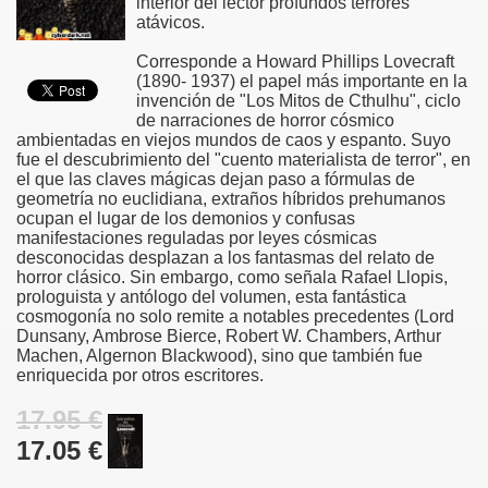
interior del lector profundos terrores
atávicos.
Corresponde a Howard Phillips Lovecraft
(1890- 1937) el papel más importante en la
invención de "Los Mitos de Cthulhu", ciclo
de narraciones de horror cósmico
ambientadas en viejos mundos de caos y espanto. Suyo
fue el descubrimiento del "cuento materialista de terror", en
el que las claves mágicas dejan paso a fórmulas de
geometría no euclidiana, extraños híbridos prehumanos
ocupan el lugar de los demonios y confusas
manifestaciones reguladas por leyes cósmicas
desconocidas desplazan a los fantasmas del relato de
horror clásico. Sin embargo, como señala Rafael Llopis,
prologuista y antólogo del volumen, esta fantástica
cosmogonía no solo remite a notables precedentes (Lord
Dunsany, Ambrose Bierce, Robert W. Chambers, Arthur
Machen, Algernon Blackwood), sino que también fue
enriquecida por otros escritores.
17.95 €
17.05 €