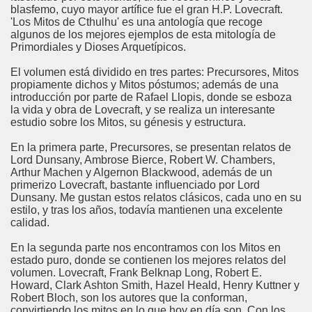
blasfemo, cuyo mayor artífice fue el gran H.P. Lovecraft.
'Los Mitos de Cthulhu' es una antología que recoge
algunos de los mejores ejemplos de esta mitología de
Primordiales y Dioses Arquetípicos.
El volumen está dividido en tres partes: Precursores, Mitos
propiamente dichos y Mitos póstumos; además de una
introducción por parte de Rafael Llopis, donde se esboza
la vida y obra de Lovecraft, y se realiza un interesante
estudio sobre los Mitos, su génesis y estructura.
En la primera parte, Precursores, se presentan relatos de
Lord Dunsany, Ambrose Bierce, Robert W. Chambers,
Arthur Machen y Algernon Blackwood, además de un
primerizo Lovecraft, bastante influenciado por Lord
Dunsany. Me gustan estos relatos clásicos, cada uno en su
estilo, y tras los años, todavía mantienen una excelente
calidad.
En la segunda parte nos encontramos con los Mitos en
estado puro, donde se contienen los mejores relatos del
volumen. Lovecraft, Frank Belknap Long, Robert E.
Howard, Clark Ashton Smith, Hazel Heald, Henry Kuttner y
Robert Bloch, son los autores que la conforman,
convirtiendo los mitos en lo que hoy en día son. Con los