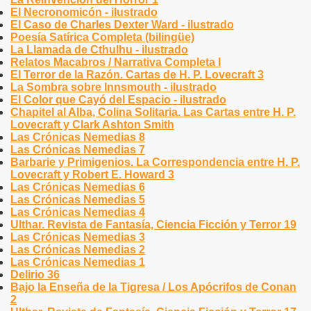
El Necronomicón - ilustrado
El Caso de Charles Dexter Ward - ilustrado
Poesía Satírica Completa (bilingüe)
La Llamada de Cthulhu - ilustrado
Relatos Macabros / Narrativa Completa I
El Terror de la Razón. Cartas de H. P. Lovecraft 3
La Sombra sobre Innsmouth - ilustrado
El Color que Cayó del Espacio - ilustrado
Chapitel al Alba, Colina Solitaria. Las Cartas entre H. P.
Lovecraft y Clark Ashton Smith
Las Crónicas Nemedias 8
Las Crónicas Nemedias 7
Barbarie y Primigenios. La Correspondencia entre H. P.
Lovecraft y Robert E. Howard 3
Las Crónicas Nemedias 6
Las Crónicas Nemedias 5
Las Crónicas Nemedias 4
Ulthar. Revista de Fantasía, Ciencia Ficción y Terror 19
Las Crónicas Nemedias 3
Las Crónicas Nemedias 2
Las Crónicas Nemedias 1
Delirio 36
Bajo la Enseña de la Tigresa / Los Apócrifos de Conan
2