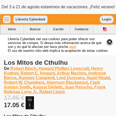
Del 3 a 21 de agosto estaremos de vacaciones. ¡Feliz verano!
Librería Cyberdark
Login
Inicio
Buscar
Carrito
Contacto
Librería Cyberdark.net usa cookies para poder ofrecer sus
servicios de compra. Si desea más información acerca de qué
son y en qué le afectan por favor pinche
aquí
.
El uso de nuestro sitio web implica la aceptación de estas cookies.
Los Mitos de Cthulhu
De
Robert Bloch
,
Howard Phillips Lovecraft
,
Henry
Kuttner
,
Robert E. Howard
,
Arthur Machen
,
Ambrose
Bierce
,
Ramsey Campbell
,
Lord Dunsany
,
Hazel Heald
,
Robert W. Chambers
,
Algernon Blackwood
,
Clark
Ashton Smith
,
August Derleth
,
Juan Perucho
,
Frank
Belknap Long Jr.
,
Rafael Llopis
17.95 €
17.05 €