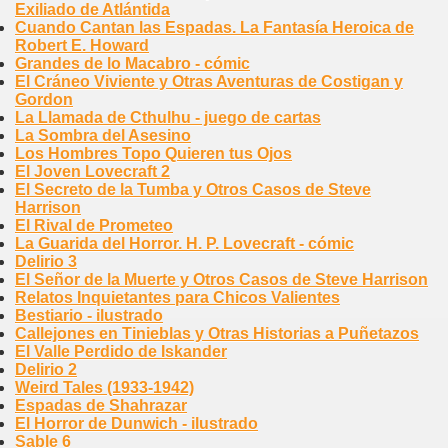
Exiliado de Atlántida
Cuando Cantan las Espadas. La Fantasía Heroica de
Robert E. Howard
Grandes de lo Macabro - cómic
El Cráneo Viviente y Otras Aventuras de Costigan y
Gordon
La Llamada de Cthulhu - juego de cartas
La Sombra del Asesino
Los Hombres Topo Quieren tus Ojos
El Joven Lovecraft 2
El Secreto de la Tumba y Otros Casos de Steve
Harrison
El Rival de Prometeo
La Guarida del Horror. H. P. Lovecraft - cómic
Delirio 3
El Señor de la Muerte y Otros Casos de Steve Harrison
Relatos Inquietantes para Chicos Valientes
Bestiario - ilustrado
Callejones en Tinieblas y Otras Historias a Puñetazos
El Valle Perdido de Iskander
Delirio 2
Weird Tales (1933-1942)
Espadas de Shahrazar
El Horror de Dunwich - ilustrado
Sable 6