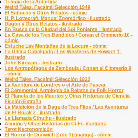
Trilogía de la Antártida
Weird Tales. Facsímil Selección 1949
El Sabueso y Otros Relatos - cómic
H. P. Lovecraft. Manual Zoomórfico - ilustrado
Dagón y Otros Relatos - ilustrado
En Busca de la Ciudad del Sol Poniente - ilustrada
La Casa de los Tres Bandidos / Conan el Cimmerio 10 -
cómic
Estuche Las Montañas de la Locura - cómic
La Última Cabalgada / Los Westerns de Howard 1 -
ilustrado
John Kirowan - ilustrado
Los Antropófagos de Zamboula / Conan el Cimmerio 9
- cómic
Weird Tales. Facsímil Selección 1932
La Aventura de Londres o el Arte de Pasear
El Ceremonial. Antología de Relatos de Folk Horror
El Planeta de los Muertos y Otras Historias de Ciencia
Ficción Extraña
La Maldición de la Daga de Tres Filos / Las Aventuras
de El Borak 2 - ilustrado
La Llamada Cthulhu - ilustrado
Almuric y Otras Historias de Ci-Fi - ilustrado
Tarot Necronomicón
El Horror de Dunwich 2 (de 3) (manga) - cómic