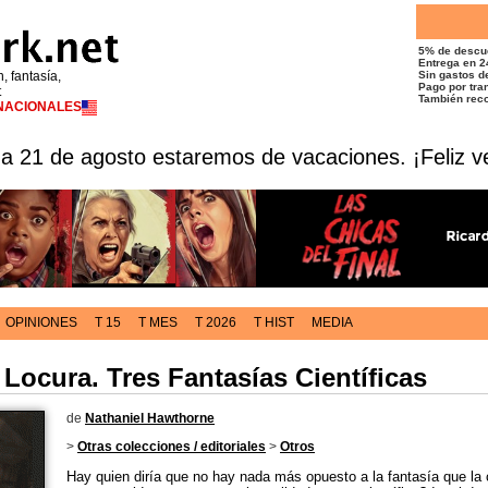
5% de descu
Entrega en 2
n, fantasía,
Sin gastos de
Pago por tran
t
También reco
RNACIONALES
 a 21 de agosto estaremos de vacaciones. ¡Feliz v
OPINIONES
T 15
T MES
T 2026
T HIST
MEDIA
 Locura. Tres Fantasías Científicas
de
Nathaniel Hawthorne
>
Otras colecciones / editoriales
>
Otros
Hay quien diría que no hay nada más opuesto a la fantasía que la 