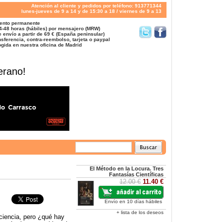
Atención al cliente y pedidos por teléfono: 913771344
lunes-jueves de 9 a 14 y de 15:30 a 18 / viernes de 9 a 13
ento permanente
4-48 horas (hábiles) por mensajero (MRW)
 envío a partir de 69 € (España peninsular)
sferencia, contra-reembolso, tarjeta o paypal
gida en nuestra oficina de Madrid
erano!
El Método en la Locura. Tres
Fantasías Científicas
12.00 €
11.40 €
Envío en 10 días hábiles
+ lista de los deseos
ciencia, pero ¿qué hay