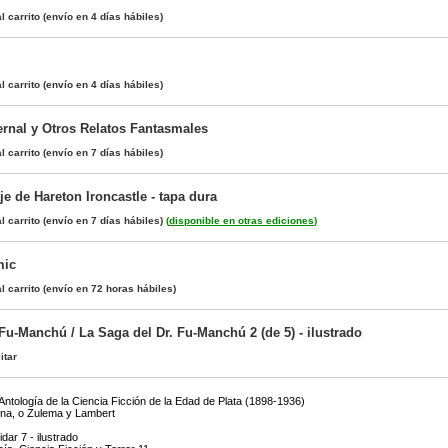
l carrito
(envío en 4 días hábiles)
l carrito
(envío en 4 días hábiles)
ernal y Otros Relatos Fantasmales
l carrito
(envío en 7 días hábiles)
aje de Hareton Ironcastle - tapa dura
l carrito
(envío en 7 días hábiles)
(
disponible en otras ediciones
)
mic
l carrito
(envío en 72 horas hábiles)
Fu-Manchú / La Saga del Dr. Fu-Manchú 2 (de 5) - ilustrado
itar
ntología de la Ciencia Ficción de la Edad de Plata (1898-1936)
una, o Zulema y Lambert
idar 7 - ilustrado