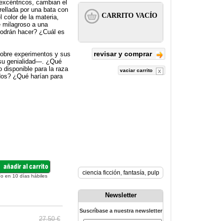
 excéntricos, cambian el
rellada por una bata con
color de la materia,
e milagroso a una
podrán hacer? ¿Cuál es
revisar y comprar
 sobre experimentos y sus
 su genialidad—. ¿Qué
 disponible para la raza
vaciar carrito
dos? ¿Qué harían para
ciencia ficción
,
fantasía
,
pulp
ío en 10 días hábiles
Newsletter
Suscríbase a nuestra newsletter
27.50 €