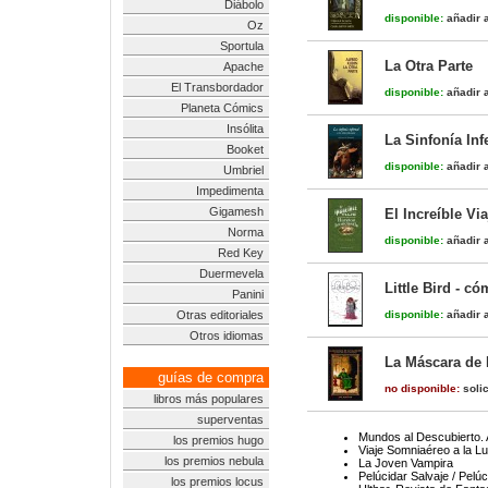
Diábolo
disponible:
añadir a
Oz
Sportula
La Otra Parte
Apache
El Transbordador
disponible:
añadir a
Planeta Cómics
Insólita
La Sinfonía Inf
Booket
disponible:
añadir a
Umbriel
Impedimenta
Gigamesh
El Increíble Vi
Norma
disponible:
añadir a
Red Key
Duermevela
Little Bird - có
Panini
Otras editoriales
disponible:
añadir a
Otros idiomas
La Máscara de 
guías de compra
no disponible:
solic
libros más populares
superventas
Mundos al Descubierto. A
los premios hugo
Viaje Somniaéreo a la L
los premios nebula
La Joven Vampira
Pelúcidar Salvaje / Pelúc
los premios locus