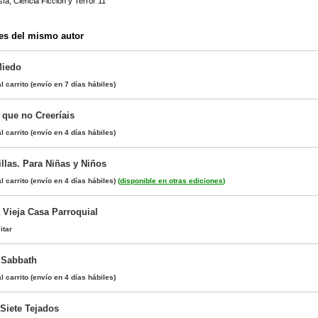
sía, Ciencia Ficción y Terror 11
es del mismo autor
Miedo
l carrito
(envío en 7 días hábiles)
 que no Creeríais
l carrito
(envío en 4 días hábiles)
llas. Para Niñas y Niños
l carrito
(envío en 4 días hábiles)
(
disponible en otras ediciones
)
Vieja Casa Parroquial
itar
 Sabbath
l carrito
(envío en 4 días hábiles)
 Siete Tejados