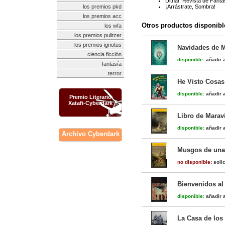
Ulthar. Revista de Fanta
los premios pkd
¡Arrástrate, Sombra!
los premios acc
Otros productos disponibl
los wfa
los premios pulitzer
los premios ignotus
Navidades de 
ciencia ficción
disponible:
añadir a
fantasía
terror
He Visto Cosas
disponible:
añadir a
Premio Literario
Xatafi-Cyberdark
Libro de Maravi
disponible:
añadir a
Archivo Cyberdark
Musgos de una 
no disponible:
solic
Bienvenidos al
disponible:
añadir a
La Casa de los