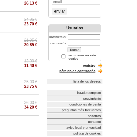
26.13 €
enviar
24.95 €
23.70 €
Usuarios
nombre/nick
21.95 €
contraseña
20.85 €
recordarme en este
equipo
12.00 €
11.40 €
registro
pérdida de contraseña
25.00 €
lista de los deseos
23.75 €
listado completo
seguimiento
36.00 €
condiciones de venta
34.20 €
preguntas más frecuentes
nosotros
contacto
aviso legal y privacidad
política de cookies