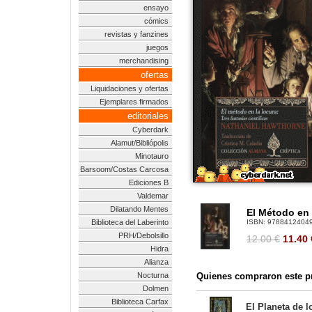
ensayo
cómics
revistas y fanzines
juegos
merchandising
ofertas
Liquidaciones y ofertas
Ejemplares firmados
editoriales
Cyberdark
Alamut/Bibliópolis
Minotauro
Barsoom/Costas Carcosa
Ediciones B
Valdemar
Dilatando Mentes
El Método en 
Biblioteca del Laberinto
ISBN:
9788412404
PRH/Debolsillo
12.00 €
11.40
Hidra
Alianza
Nocturna
Quienes compraron este pr
Dolmen
Biblioteca Carfax
El Planeta de l