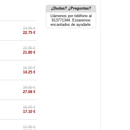
¿Dudas? ¿Preguntas?
Llámenos por teléfono al
913771344. Estaremos
encantados de ayudarle.
23.95 €
22.75 €
22.95 €
21.80 €
15.00 €
14.25 €
28.50 €
27.08 €
18.00 €
17.10 €
12.95 €