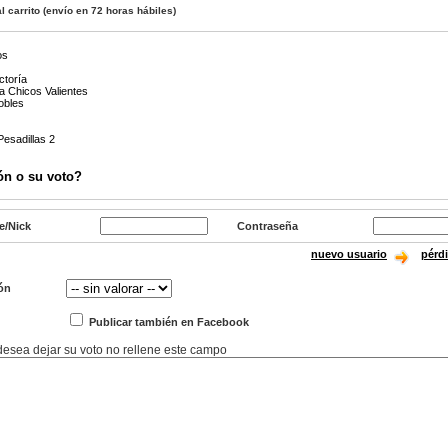
l carrito
(envío en 72 horas hábiles)
os
ctoría
a Chicos Valientes
obles
Pesadillas 2
ón o su voto?
e/Nick
Contraseña
nuevo usuario
pérd
ón
Publicar también en Facebook
 desea dejar su voto no rellene este campo