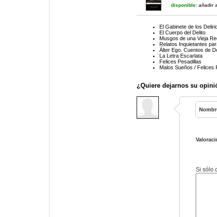
disponible:
añadir a
El Gabinete de los Deliri
El Cuerpo del Delito
Musgos de una Vieja Re
Relatos Inquietantes par
Álter Ego. Cuentos de D
La Letra Escarlata
Felices Pesadillas
Malos Sueños / Felices 
¿Quiere dejarnos su opini
Nombr
Valoraci
Si sólo