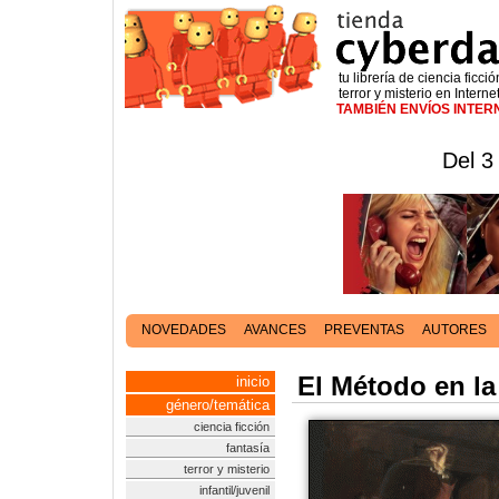
tu librería de ciencia ficció
terror y misterio en Interne
TAMBIÉN ENVÍOS INTE
Del 3
NOVEDADES
AVANCES
PREVENTAS
AUTORES
El Método en la
inicio
género/temática
ciencia ficción
fantasía
terror y misterio
infantil/juvenil