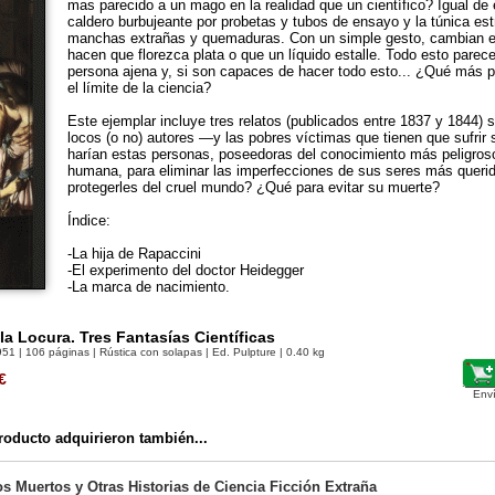
mas parecido a un mago en la realidad que un científico? Igual de
caldero burbujeante por probetas y tubos de ensayo y la túnica est
manchas extrañas y quemaduras. Con un simple gesto, cambian el 
hacen que florezca plata o que un líquido estalle. Todo esto parec
persona ajena y, si son capaces de hacer todo esto... ¿Qué más 
el límite de la ciencia?
Este ejemplar incluye tres relatos (publicados entre 1837 y 1844)
locos (o no) autores —y las pobres víctimas que tienen que sufrir
harían estas personas, poseedoras del conocimiento más peligroso
humana, para eliminar las imperfecciones de sus seres más queri
protegerles del cruel mundo? ¿Qué para evitar su muerte?
Índice:
-La hija de Rapaccini
-El experimento del doctor Heidegger
-La marca de nacimiento.
la Locura. Tres Fantasías Científicas
951
| 106 páginas | Rústica con solapas | Ed. Pulpture | 0.40 kg
€
Env
oducto adquirieron también...
os Muertos y Otras Historias de Ciencia Ficción Extraña