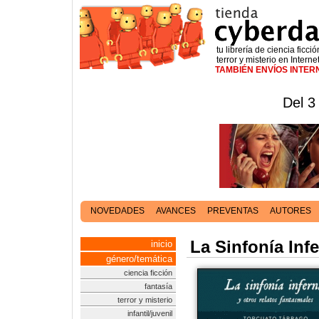
tu librería de ciencia ficció
terror y misterio en Interne
TAMBIÉN ENVÍOS INTE
Del 3
NOVEDADES
AVANCES
PREVENTAS
AUTORES
La Sinfonía Inf
inicio
género/temática
ciencia ficción
fantasía
terror y misterio
infantil/juvenil