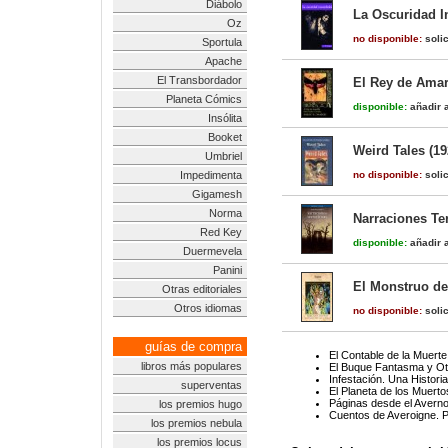
Diábolo
La Oscuridad 
Oz
no disponible:
solic
Sportula
Apache
El Transbordador
El Rey de Amari
Planeta Cómics
disponible:
añadir a
Insólita
Booket
Weird Tales (19
Umbriel
Impedimenta
no disponible:
solic
Gigamesh
Norma
Narraciones Ter
Red Key
disponible:
añadir a
Duermevela
Panini
El Monstruo de
Otras editoriales
Otros idiomas
no disponible:
solic
guías de compra
El Contable de la Muerte
libros más populares
El Buque Fantasma y Otr
Infestación. Una Histori
superventas
El Planeta de los Muerto
Páginas desde el Averno.
los premios hugo
Cuentos de Averoigne. 
los premios nebula
los premios locus