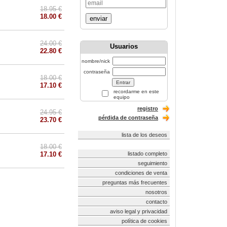
18.95 €
18.00 €
enviar
24.00 €
Usuarios
22.80 €
nombre/nick
contraseña
18.00 €
17.10 €
recordarme en este
equipo
registro
24.95 €
pérdida de contraseña
23.70 €
lista de los deseos
18.00 €
17.10 €
listado completo
seguimiento
condiciones de venta
preguntas más frecuentes
nosotros
contacto
aviso legal y privacidad
política de cookies