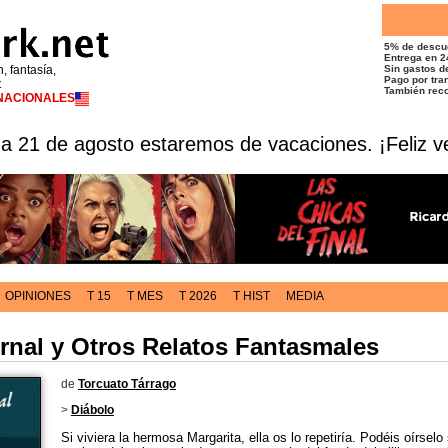
5% de descu
Entrega en 2
n, fantasía,
Sin gastos de
Pago por tran
t
También reco
RNACIONALES
 a 21 de agosto estaremos de vacaciones. ¡Feliz v
OPINIONES
T 15
T MES
T 2026
T HIST
MEDIA
ernal y Otros Relatos Fantasmales
de
Torcuato Tárrago
>
Diábolo
Si viviera la hermosa Margarita, ella os lo repetiría. Podéis oírsel