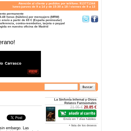
Atención al cliente y pedidos por teléfono: 913771344
lunes-jueves de 9 a 14 y de 15:30 a 18 / viernes de 9 a 13
ento permanente
4-48 horas (hábiles) por mensajero (MRW)
 envío a partir de 69 € (España peninsular)
sferencia, contra-reembolso, tarjeta o paypal
gida en nuestra oficina de Madrid
erano!
La Sinfonía Infernal y Otros
Relatos Fantasmales
21.95 €
20.85 €
Envío en 7 días hábiles
+ lista de los deseos
o sin embargo. Las