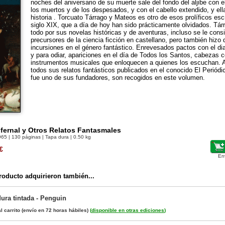
noches del aniversario de su muerte sale del fondo del aljibe con el 
los muertos y de los despesados, y con el cabello extendido, y ell
historia . Torcuato Tárrago y Mateos es otro de esos prolíficos esc
siglo XIX, que a día de hoy han sido prácticamente olvidados. Tár
todo por sus novelas históricas y de aventuras, incluso se le cons
precursores de la ciencia ficción en castellano, pero también hizo 
incursiones en el género fantástico. Enrevesados pactos con el di
y para odiar, apariciones en el día de Todos los Santos, cabezas 
instrumentos musicales que enloquecen a quienes los escuchan. A
todos sus relatos fantásticos publicados en el conocido El Periódi
fue uno de sus fundadores, son recogidos en este volumen.
nfernal y Otros Relatos Fantasmales
965
| 130 páginas | Tapa dura | 0.50 kg
€
En
oducto adquirieron también...
dura tintada - Penguin
l carrito
(envío en 72 horas hábiles)
(
disponible en otras ediciones
)