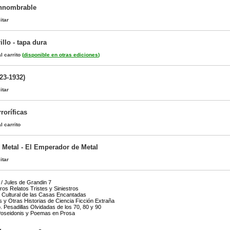
Innombrable
itar
llo - tapa dura
l carrito
(
disponible en otras ediciones
)
23-1932)
itar
roríficas
l carrito
 Metal - El Emperador de Metal
itar
 / Jules de Grandin 7
os Relatos Tristes y Siniestros
a Cultural de las Casas Encantadas
s y Otras Historias de Ciencia Ficción Extraña
 Pesadillas Olvidadas de los 70, 80 y 90
Poseidonis y Poemas en Prosa