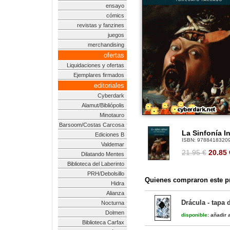
ensayo
cómics
revistas y fanzines
juegos
merchandising
ofertas
Liquidaciones y ofertas
Ejemplares firmados
editoriales
Cyberdark
Alamut/Bibliópolis
Minotauro
Barsoom/Costas Carcosa
La Sinfonía I
Ediciones B
ISBN:
9788418320
Valdemar
21.95 €
20.85
Dilatando Mentes
Biblioteca del Laberinto
PRH/Debolsillo
Quienes compraron este pr
Hidra
Alianza
Drácula - tapa 
Nocturna
Dolmen
disponible:
añadir a
Biblioteca Carfax