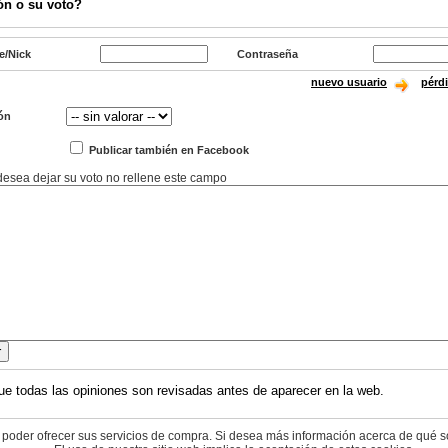
ón o su voto?
e/Nick
Contraseña
nuevo usuario
pérd
ón
Publicar también en Facebook
 desea dejar su voto no rellene este campo
ue todas las opiniones son revisadas antes de aparecer en la web.
 poder ofrecer sus servicios de compra. Si desea más información acerca de qué s