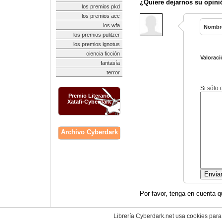
¿Quiere dejarnos su opini
los premios pkd
los premios acc
los wfa
Nombr
los premios pulitzer
los premios ignotus
ciencia ficción
Valoraci
fantasía
terror
Si sólo
Premio Literario
Xatafi-Cyberdark
Archivo Cyberdark
Por favor, tenga en cuenta q
Librería Cyberdark.net usa cookies para