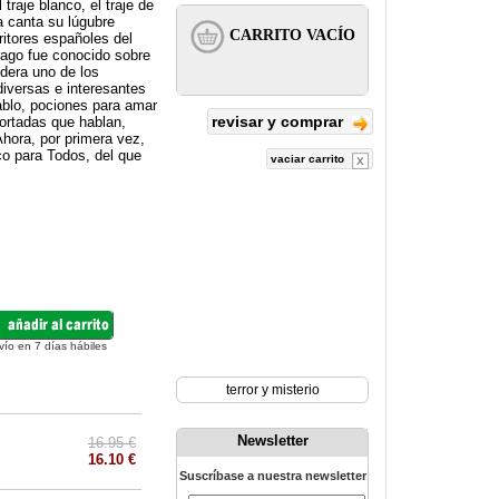
traje blanco, el traje de
a canta su lúgubre
ritores españoles del
rago fue conocido sobre
idera uno de los
diversas e interesantes
ablo, pociones para amar
revisar y comprar
cortadas que hablan,
hora, por primera vez,
co para Todos, del que
vaciar carrito
vío en 7 días hábiles
terror y misterio
Newsletter
16.95 €
16.10 €
Suscríbase a nuestra newsletter