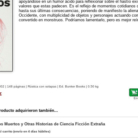
apoyándose en un humor ácido para reflexionar sobre el hastío exi
valores que estas padecen. Es el reflejo de momentos cotidianos 
hasta sus últimas consecuencias, poniendo de manifiesto la aliena
Occidente, con multiplicidad de objetos y personajes actuando 
convertido en monstruos. Podríamos lamentarlo, pero es mejor reír
802
| 148 páginas | Rústica con solapas | Ed. Bunker Books | 0.50 kg
€
En
oducto adquirieron también...
os Muertos y Otras Historias de Ciencia Ficción Extraña
l carrito
(envío en 4 días hábiles)