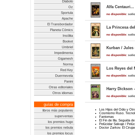
Diábolo
Alfa Centauri..
Oz
Sportula
no disponible:
solic
Apache
El Transbordador
La Princesa de
Planeta Cómics
no disponible:
solic
Insólita
Booket
Umbriel
Kurban / Jules
Impedimenta
no disponible:
solic
Gigamesh
Norma
Los Reyes del M
Red Key
Duermevela
no disponible:
solic
Panini
Otras editoriales
Harry Dickson 
Otros idiomas
no disponible:
solic
guías de compra
Los Hijos del Odio y Ot
libros más populares
Cosmismo Ruso. Tecnolo
superventas
Fantomas
El Fin de Illa. Seguida 
los premios hugo
Pelúcidar Salvaje / Pelúc
los premios nebula
Doctor Zarkov. El Ciruj
los premios locus