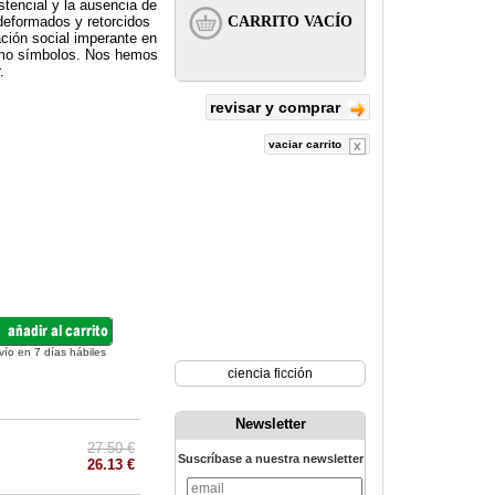
stencial y la ausencia de
deformados y retorcidos
ción social imperante en
como símbolos. Nos hemos
.
revisar y comprar
vaciar carrito
vío en 7 días hábiles
ciencia ficción
Newsletter
27.50 €
Suscríbase a nuestra newsletter
26.13 €