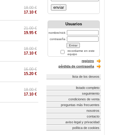
enviar
18.00 €
17.10 €
Usuarios
21.00 €
19.95 €
nombre/nick
contraseña
18.00 €
recordarme en este
17.10 €
equipo
registro
pérdida de contraseña
16.00 €
15.20 €
lista de los deseos
listado completo
18.00 €
seguimiento
17.10 €
condiciones de venta
preguntas más frecuentes
nosotros
contacto
aviso legal y privacidad
política de cookies