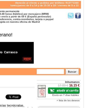
Atención al cliente y pedidos por teléfono: 913771344
lunes-jueves de 9 a 14 y de 15:30 a 18 / viernes de 9 a 13
ento permanente
4-48 horas (hábiles) por mensajero (MRW)
 envío a partir de 69 € (España peninsular)
sferencia, contra-reembolso, tarjeta o paypal
gida en nuestra oficina de Madrid
erano!
Inhumanos
17.00 €
16.15 €
Envío en 7 días hábiles
+ lista de los deseos
sías tecnócratas,