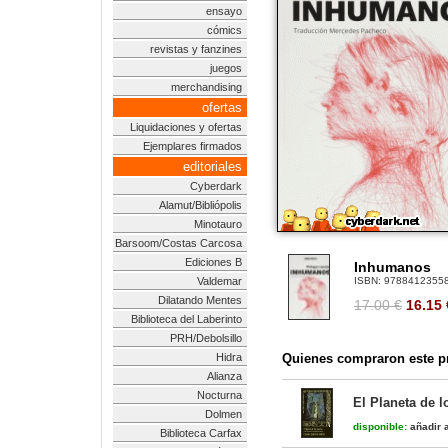
ensayo
cómics
revistas y fanzines
juegos
merchandising
ofertas
Liquidaciones y ofertas
Ejemplares firmados
editoriales
Cyberdark
Alamut/Bibliópolis
Minotauro
Barsoom/Costas Carcosa
Ediciones B
Inhumanos
Valdemar
ISBN:
9788412355
Dilatando Mentes
17.00 €
16.15
Biblioteca del Laberinto
PRH/Debolsillo
Hidra
Quienes compraron este pr
Alianza
Nocturna
El Planeta de l
Dolmen
disponible:
añadir a
Biblioteca Carfax