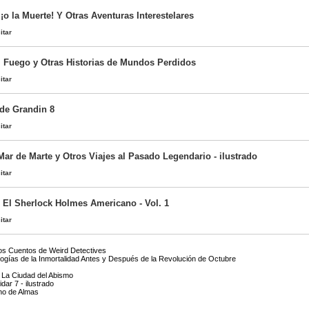
. ¡o la Muerte! Y Otras Aventuras Interestelares
itar
l Fuego y Otras Historias de Mundos Perdidos
itar
 de Grandin 8
itar
ar de Marte y Otros Viajes al Pasado Legendario - ilustrado
itar
- El Sherlock Holmes Americano - Vol. 1
itar
ros Cuentos de Weird Detectives
gías de la Inmortalidad Antes y Después de la Revolución de Octubre
de La Ciudad del Abismo
idar 7 - ilustrado
ano de Almas