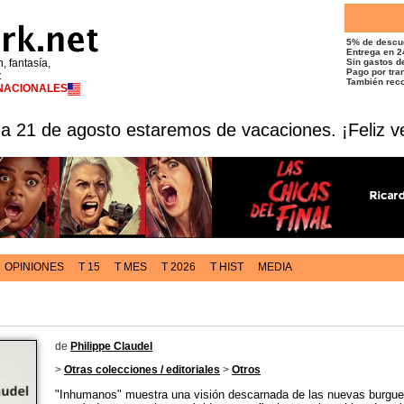
5% de descu
Entrega en 2
n, fantasía,
Sin gastos de
Pago por tran
t
También reco
RNACIONALES
 a 21 de agosto estaremos de vacaciones. ¡Feliz v
OPINIONES
T 15
T MES
T 2026
T HIST
MEDIA
de
Philippe Claudel
>
Otras colecciones / editoriales
>
Otros
"Inhumanos" muestra una visión descarnada de las nuevas burgue