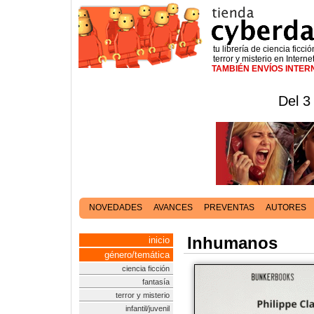
tu librería de ciencia ficció
terror y misterio en Interne
TAMBIÉN ENVÍOS INTE
Del 3
NOVEDADES
AVANCES
PREVENTAS
AUTORES
Inhumanos
inicio
género/temática
ciencia ficción
fantasía
terror y misterio
infantil/juvenil