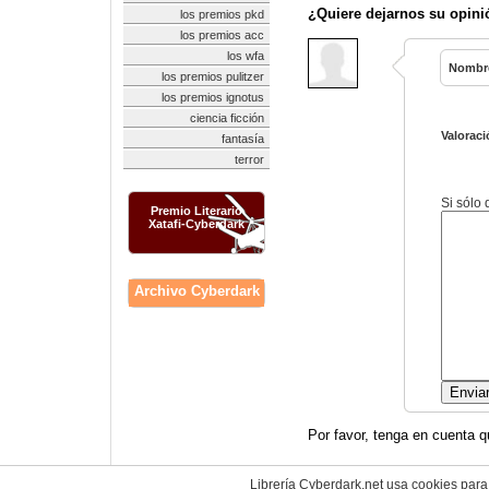
¿Quiere dejarnos su opini
los premios pkd
los premios acc
los wfa
Nombr
los premios pulitzer
los premios ignotus
ciencia ficción
Valoraci
fantasía
terror
Si sólo
Premio Literario
Xatafi-Cyberdark
Archivo Cyberdark
Por favor, tenga en cuenta q
Librería Cyberdark.net usa cookies para