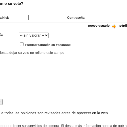
ón o su voto?
e/Nick
Contraseña
nuevo usuario
pérd
ón
Publicar también en Facebook
 desea dejar su voto no rellene este campo
ue todas las opiniones son revisadas antes de aparecer en la web.
 poder ofrecer sus servicios de compra. Si desea más información acerca de qué s