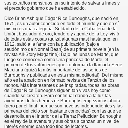
sus extraños monstruos, en su intento de salvar a Innes y
el precario gobierno que ha establecido.
Dice Brian Ash que Edgar Rice Burroughs, que nació en
1875, es un autor conocido en todo el mundo y que en sí
mismo es una categoría. Soldado de la Caballería de la
Unión, buscador de oro, tendero y agente de la Ley, vivió
de todas estas cosas (quizá algunas más) hasta que, en
1912, saltó a la fama con la publicación (bajo el
seudónimo de Normal Bean) de su primera novela (en la
revista All-Story Magazine): Bajo las lunas de Marte, que
luego se conocería como Una princesa de Marte, el
primero de los volúmenes que conforman la llamada Serie
Marciana (quizá la más importante de las series de
Burroughs y publicada en esta misma editorial). Del mismo
año es la aparición en formato revista de Tarzán de los
monos. Más interesantes que inspiradas, todas las obras
de Edgar Rice Burroughs siguen tan vivas hoy como
cuando se crearon. Para continuar dando a la luz las
aventuras de los héroes de Burroughs empezamos ahora
(pero por el final, porque son novelas independientes y las
primeras del ciclo son bastante conocidas) con las que se
desarrolla en el interior de la Tierra: Pellucidar. Burroughs
es el rey de la aventura y sus obras alcanzan un nivel de
interés enorme para todo tipo de lectores.