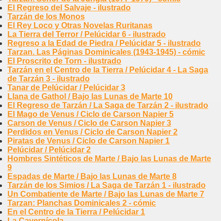
El Regreso del Salvaje - ilustrado
Tarzán de los Monos
El Rey Loco y Otras Novelas Ruritanas
La Tierra del Terror / Pelúcidar 6 - ilustrado
Regreso a la Edad de Piedra / Pelúcidar 5 - ilustrado
Tarzan. Las Páginas Dominicales (1943-1945) - cómic
El Proscrito de Torn - ilustrado
Tarzán en el Centro de la Tierra / Pelúcidar 4 - La Saga
de Tarzán 3 - ilustrado
Tanar de Pelúcidar / Pelúcidar 3
Llana de Gathol / Bajo las Lunas de Marte 10
El Regreso de Tarzán / La Saga de Tarzán 2 - ilustrado
El Mago de Venus / Ciclo de Carson Napier 5
Carson de Venus / Ciclo de Carson Napier 3
Perdidos en Venus / Ciclo de Carson Napier 2
Piratas de Venus / Ciclo de Carson Napier 1
Pelúcidar / Pelúcidar 2
Hombres Sintéticos de Marte / Bajo las Lunas de Marte
9
Espadas de Marte / Bajo las Lunas de Marte 8
Tarzán de los Simios / La Saga de Tarzán 1 - ilustrado
Un Combatiente de Marte / Bajo las Lunas de Marte 7
Tarzan: Planchas Dominicales 2 - cómic
En el Centro de la Tierra / Pelúcidar 1
La Cavernícola