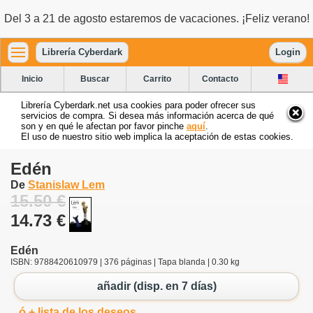
Del 3 a 21 de agosto estaremos de vacaciones. ¡Feliz verano!
Librería Cyberdark
Login
Inicio
Buscar
Carrito
Contacto
Librería Cyberdark.net usa cookies para poder ofrecer sus
servicios de compra. Si desea más información acerca de qué
son y en qué le afectan por favor pinche
aquí
.
El uso de nuestro sitio web implica la aceptación de estas cookies.
Edén
De
Stanislaw Lem
15.50 €
14.73 €
Edén
ISBN: 9788420610979 | 376 páginas | Tapa blanda | 0.30 kg
añadir (disp. en 7 días)
ó + lista de los deseos