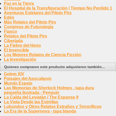
Paz en la Tierra
El Hospital de la Transfiguración / Tiempo No Perdido 1
Aventuras Estelares del Piloto Pirx
Edén
Más Relatos del Piloto Pirx
Congreso de Futurología
Fiasco
Relatos del Piloto Pirx
Ciberíada
La Fiebre del Heno
El Invencible
Los Mejores Relatos de Ciencia Ficción
La Investigación
Quienes compraron este producto adquirieron también...
Golem XIV
Paisajes del Apocalipsis
Mundo Espejo
Las Memorias de Sherlock Holmes - tapa dura
pequeña ilustrada - Penguin
La Caída del Leviatán / The Expanse 9
La Vista Desde las Estrellas
Lukundoo y Otros Relatos Extraños y Terroríficos
La Era de la Supernova - tapa blanda