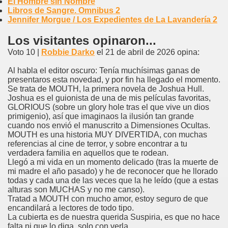
El Hombre sin Nombre
Libros de Sangre. Omnibus 2
Jennifer Morgue / Los Expedientes de La Lavandería 2
Los visitantes opinaron...
Voto 10 |
Robbie Darko
el 21 de abril de 2026 opina:
Al habla el editor oscuro: Tenía muchísimas ganas de
presentaros esta novedad, y por fin ha llegado el momento.
Se trata de MOUTH, la primera novela de Joshua Hull.
Joshua es el guionista de una de mis películas favoritas,
GLORIOUS (sobre un glory hole tras el que vive un dios
primigenio), así que imaginaos la ilusión tan grande
cuando nos envió el manuscrito a Dimensiones Ocultas.
MOUTH es una historia MUY DIVERTIDA, con muchas
referencias al cine de terror, y sobre encontrar a tu
verdadera familia en aquellos que te rodean.
Llegó a mi vida en un momento delicado (tras la muerte de
mi madre el año pasado) y he de reconocer que he llorado
todas y cada una de las veces que la he leído (que a estas
alturas son MUCHAS y no me canso).
Tratad a MOUTH con mucho amor, estoy seguro de que
encandilará a lectores de todo tipo.
La cubierta es de nuestra querida Suspiria, es que no hace
falta ni que lo diga, solo con verla.