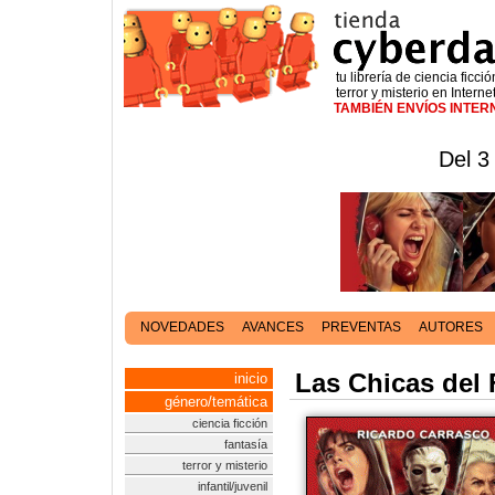
tu librería de ciencia ficció
terror y misterio en Interne
TAMBIÉN ENVÍOS INTE
Del 3
NOVEDADES
AVANCES
PREVENTAS
AUTORES
Las Chicas del 
inicio
género/temática
ciencia ficción
fantasía
terror y misterio
infantil/juvenil