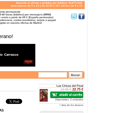
Atención al cliente y pedidos por teléfono: 913771344
lunes-jueves de 9 a 14 y de 15:30 a 18 / viernes de 9 a 13
ento permanente
4-48 horas (hábiles) por mensajero (MRW)
 envío a partir de 69 € (España peninsular)
sferencia, contra-reembolso, tarjeta o paypal
gida en nuestra oficina de Madrid
erano!
Las Chicas del Final
23.95 €
22.75 €
Disponibles: 3 unidades
+ lista de los deseos
AS