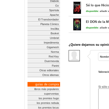
Diábolo
Sé lo que Hicis
Oz
Sportula
disponible:
añadir a
Apache
El Transbordador
El DON de la M
Planeta Cómics
disponible:
añadir a
Insólita
Booket
Umbriel
Impedimenta
¿Quiere dejarnos su opini
Gigamesh
Norma
Red Key
Nombr
Duermevela
Panini
Otras editoriales
Valoraci
Otros idiomas
guías de compra
Si sólo
libros más populares
superventas
los premios hugo
los premios nebula
los premios locus