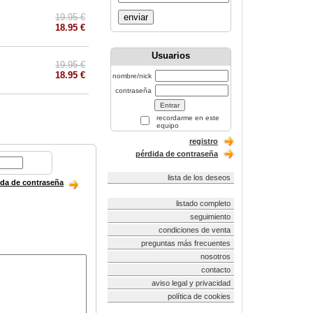
19.95 €
enviar
18.95 €
Usuarios
19.95 €
18.95 €
nombre/nick
contraseña
recordarme en este
equipo
registro
pérdida de contraseña
lista de los deseos
ida de contraseña
listado completo
seguimiento
condiciones de venta
preguntas más frecuentes
nosotros
contacto
aviso legal y privacidad
política de cookies