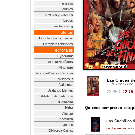
ensayo
cómics
revistas y fanzines
juegos
merchandising
ofertas
Liquidaciones y ofertas
Ejemplares firmados
editoriales
Cyberdark
Alamut/Bibliópolis
Minotauro
Barsoom/Costas Carcosa
Ediciones B
Las Chicas de
ISBN:
9791399151
Valdemar
Dilatando Mentes
23.95 €
22.75
Biblioteca del Laberinto
PRH/Debolsillo
Quienes compraron este pr
Hidra
Alianza
Nocturna
Las Cuchillas 
Dolmen
no disponible:
solic
Biblioteca Carfax