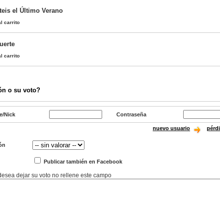
teis el Último Verano
l carrito
uerte
l carrito
ón o su voto?
e/Nick
Contraseña
nuevo usuario
pérd
ón
Publicar también en Facebook
 desea dejar su voto no rellene este campo