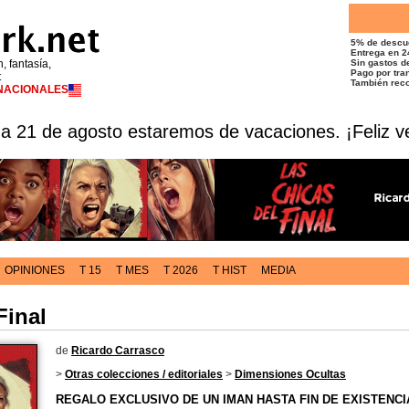
5% de descu
Entrega en 2
n, fantasía,
Sin gastos de
Pago por tran
t
También reco
RNACIONALES
 a 21 de agosto estaremos de vacaciones. ¡Feliz v
OPINIONES
T 15
T MES
T 2026
T HIST
MEDIA
Final
de
Ricardo Carrasco
>
Otras colecciones / editoriales
>
Dimensiones Ocultas
REGALO EXCLUSIVO DE UN IMAN HASTA FIN DE EXISTENCI