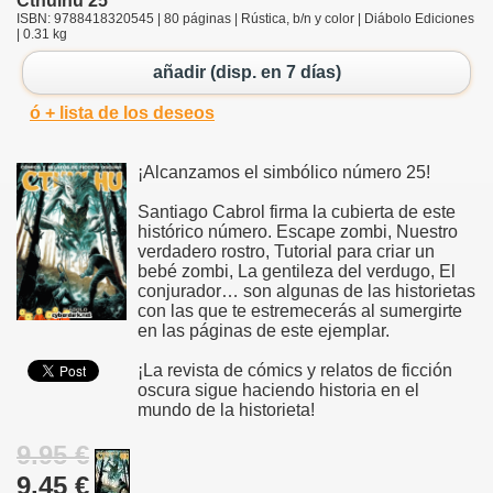
Cthulhu 25
ISBN: 9788418320545 | 80 páginas | Rústica, b/n y color | Diábolo Ediciones
| 0.31 kg
añadir (disp. en 7 días)
ó + lista de los deseos
¡Alcanzamos el simbólico número 25!
Santiago Cabrol firma la cubierta de este
histórico número. Escape zombi, Nuestro
verdadero rostro, Tutorial para criar un
bebé zombi, La gentileza del verdugo, El
conjurador… son algunas de las historietas
con las que te estremecerás al sumergirte
en las páginas de este ejemplar.
¡La revista de cómics y relatos de ficción
oscura sigue haciendo historia en el
mundo de la historieta!
9.95 €
9.45 €