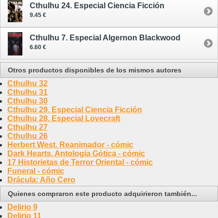
Cthulhu 24. Especial Ciencia Ficción
9.45 €
Cthulhu 7. Especial Algernon Blackwood
6.60 €
Otros productos disponibles de los mismos autores
Cthulhu 32
Cthulhu 31
Cthulhu 30
Cthulhu 29. Especial Ciencia Ficción
Cthulhu 28. Especial Lovecraft
Cthulhu 27
Cthulhu 26
Herbert West. Reanimador - cómic
Dark Hearts. Antología Gótica - cómic
17 Historietas de Terror Oriental - cómic
Funeral - cómic
Drácula: Año Cero
Quienes compraron este producto adquirieron también...
Delirio 9
Delirio 11