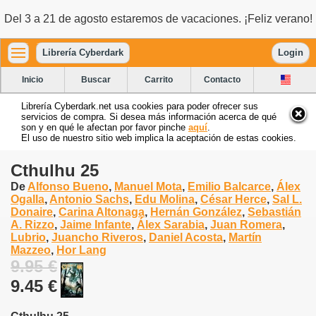
Del 3 a 21 de agosto estaremos de vacaciones. ¡Feliz verano!
Librería Cyberdark
Login
Inicio
Buscar
Carrito
Contacto
Librería Cyberdark.net usa cookies para poder ofrecer sus
servicios de compra. Si desea más información acerca de qué
son y en qué le afectan por favor pinche
aquí
.
El uso de nuestro sitio web implica la aceptación de estas cookies.
Cthulhu 25
De
Alfonso Bueno
,
Manuel Mota
,
Emilio Balcarce
,
Álex
Ogalla
,
Antonio Sachs
,
Edu Molina
,
César Herce
,
Sal L.
Donaire
,
Carina Altonaga
,
Hernán González
,
Sebastián
A. Rizzo
,
Jaime Infante
,
Álex Sarabia
,
Juan Romera
,
Lubrio
,
Juancho Riveros
,
Daniel Acosta
,
Martín
Mazzeo
,
Hor Lang
9.95 €
9.45 €