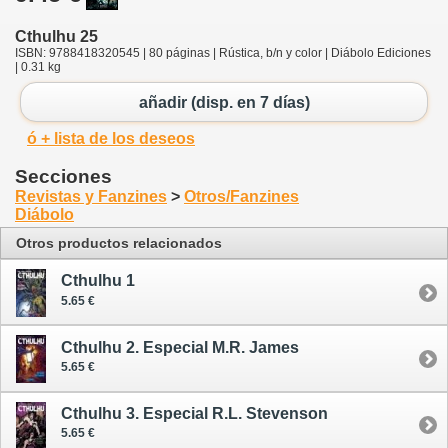
Cthulhu 25
ISBN: 9788418320545 | 80 páginas | Rústica, b/n y color | Diábolo Ediciones
| 0.31 kg
añadir (disp. en 7 días)
ó + lista de los deseos
Secciones
Revistas y Fanzines
>
Otros/Fanzines
Diábolo
Otros productos relacionados
Cthulhu 1
5.65 €
Cthulhu 2. Especial M.R. James
5.65 €
Cthulhu 3. Especial R.L. Stevenson
5.65 €