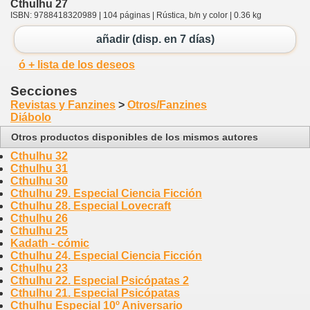
Cthulhu 27
ISBN: 9788418320989 | 104 páginas | Rústica, b/n y color | 0.36 kg
añadir (disp. en 7 días)
ó + lista de los deseos
Secciones
Revistas y Fanzines
>
Otros/Fanzines
Diábolo
Otros productos disponibles de los mismos autores
Cthulhu 32
Cthulhu 31
Cthulhu 30
Cthulhu 29. Especial Ciencia Ficción
Cthulhu 28. Especial Lovecraft
Cthulhu 26
Cthulhu 25
Kadath - cómic
Cthulhu 24. Especial Ciencia Ficción
Cthulhu 23
Cthulhu 22. Especial Psicópatas 2
Cthulhu 21. Especial Psicópatas
Cthulhu Especial 10º Aniversario