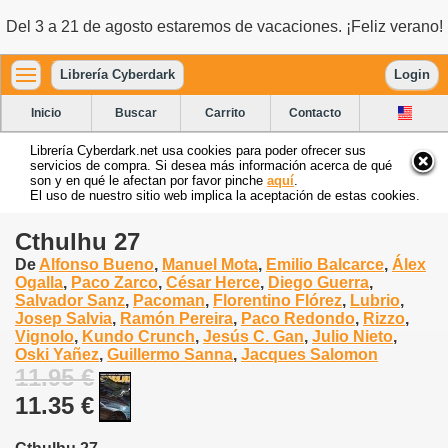
Del 3 a 21 de agosto estaremos de vacaciones. ¡Feliz verano!
Librería Cyberdark
Login
Inicio
Buscar
Carrito
Contacto
Librería Cyberdark.net usa cookies para poder ofrecer sus
servicios de compra. Si desea más información acerca de qué
son y en qué le afectan por favor pinche
aquí
.
El uso de nuestro sitio web implica la aceptación de estas cookies.
Cthulhu 27
De
Alfonso Bueno
,
Manuel Mota
,
Emilio Balcarce
,
Álex
Ogalla
,
Paco Zarco
,
César Herce
,
Diego Guerra
,
Salvador Sanz
,
Pacoman
,
Florentino Flórez
,
Lubrio
,
Josep Salvia
,
Ramón Pereira
,
Paco Redondo
,
Rizzo
,
Vignolo
,
Kundo Crunch
,
Jesús C. Gan
,
Julio Nieto
,
Oski Yañez
,
Guillermo Sanna
,
Jacques Salomon
11.95 €
11.35 €