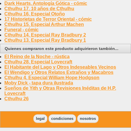
Dark Hearts. Antología Gótica - cómic
Cthulhu 17. 10 años de Cthulhu
Cthulhu 16. Especial Otoño
17 Historietas de Terror Oriental - cómic
Cthulhu 15. Especial Arthur Machen
Funeral - cómic
Cthulhu 14. Especial Ray Bradbury 2
Cthulhu 13. Especial Ray Bradbury 1
Quienes compraron este producto adquirieron también...
El Reino de la Noche - rústica
Cthulhu 28. Especial Lovecraft
El Habitante del Lago y Otros Indeseables Vecinos
El Wendigo y Otros Relatos Extraños y Macabros
Cthulhu 4. Especial William Hope Hodgson
Moby Dick - tapa dura ilustrada
Sueños de Yith y Otras Revisiones Inéditas de H.P.
Lovecraft
Cthulhu 26
legal
condiciones
nosotros