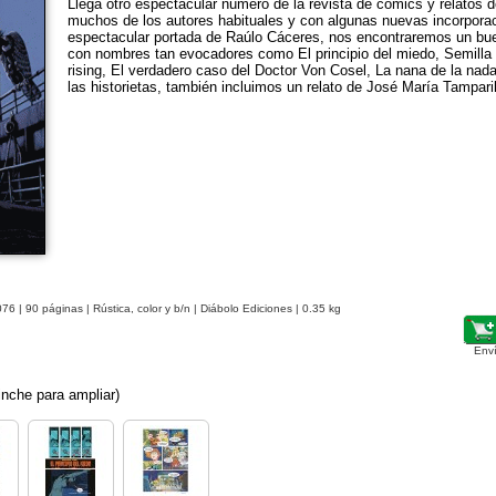
Llega otro espectacular número de la revista de cómics y relatos d
muchos de los autores habituales y con algunas nuevas incorpora
espectacular portada de Raúlo Cáceres, nos encontraremos un bue
con nombres tan evocadores como El principio del miedo, Semilla
rising, El verdadero caso del Doctor Von Cosel, La nana de la n
las historietas, también incluimos un relato de José María Tamparil
076
| 90 páginas | Rústica, color y b/n | Diábolo Ediciones | 0.35 kg
Env
nche para ampliar)