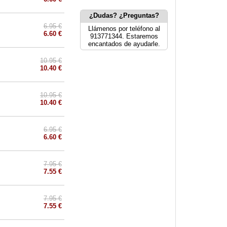
¿Dudas? ¿Preguntas?
6.95 €
Llámenos por teléfono al
6.60 €
913771344. Estaremos
encantados de ayudarle.
10.95 €
10.40 €
10.95 €
10.40 €
6.95 €
6.60 €
7.95 €
7.55 €
7.95 €
7.55 €