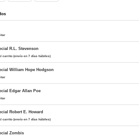
dos
itar
ecial R.L. Stevenson
l carrito
(envío en 7 días hábiles)
ecial William Hope Hodgson
itar
ecial Edgar Allan Poe
itar
ecial Robert E. Howard
l carrito
(envío en 7 días hábiles)
ecial Zombis