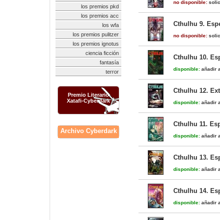
no disponible:
solic
los premios pkd
los premios acc
Cthulhu 9. Esp
los wfa
los premios pulitzer
no disponible:
solic
los premios ignotus
ciencia ficción
Cthulhu 10. Esp
fantasía
disponible:
añadir a
terror
Cthulhu 12. Ex
Premio Literario
Xatafi-Cyberdark
disponible:
añadir a
Cthulhu 11. Es
Archivo Cyberdark
disponible:
añadir a
Cthulhu 13. Es
disponible:
añadir a
Cthulhu 14. Es
disponible:
añadir a