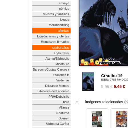
ensayo
cómics
revistas y fanzines
juegos
merchandising
ofertas
Liquidaciones y ofertas
Ejemplares firmados
editoriales
Cyberdark
Alamut/Bibliópolis
Minotauro
Barsoom/Costas Carcosa
Ediciones B
Cthulhu 19
ISBN:
9788494903
Valdemar
Dilatando Mentes
9.95 €
9.45
€
Biblioteca del Laberinto
PRH/Debolsillo
Imágenes relacionadas (pi
Hidra
Alianza
Nocturna
Dolmen
Biblioteca Carfax