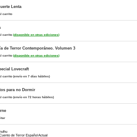
Muerte Lenta
l carrito
a
l carrito
(
disponible en otras ediciones
)
ía de Terror Contemporáneo. Volumen 3
l carrito
(
disponible en otras ediciones
)
ecial Lovecraft
l carrito
(envío en 7 días hábiles)
tos para no Dormir
l carrito
(envío en 72 horas hábiles)
rne
itar
hulhu
 Cuento de Terror Español Actual