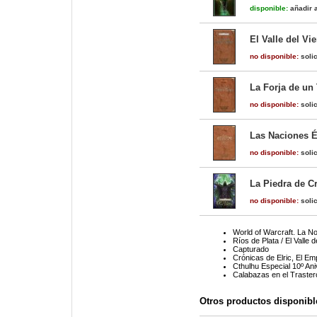
disponible:
añadir a
El Valle del Vi
no disponible:
solic
La Forja de un 
no disponible:
solic
Las Naciones Él
no disponible:
solic
La Piedra de Cr
no disponible:
solic
World of Warcraft. La N
Ríos de Plata / El Valle 
Capturado
Crónicas de Elric, El Em
Cthulhu Especial 10º Ani
Calabazas en el Traster
Otros productos disponibl