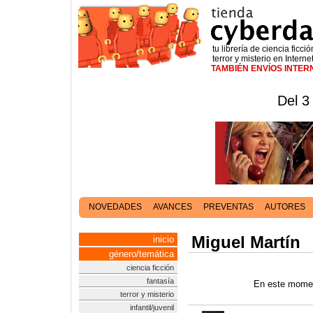
tu librería de ciencia ficció
terror y misterio en Interne
TAMBIÉN ENVÍOS INTE
Del 3
NOVEDADES
AVANCES
PREVENTAS
AUTORES
Miguel Martín
inicio
género/temática
ciencia ficción
fantasía
En este momen
terror y misterio
infantil/juvenil