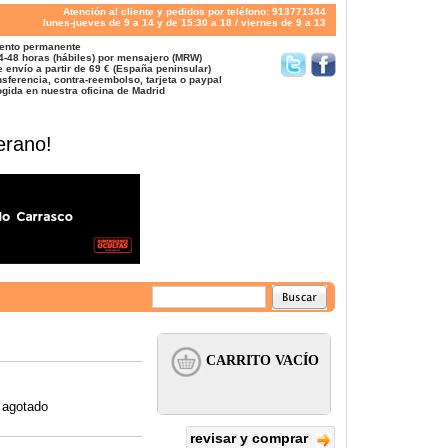
Atención al cliente y pedidos por teléfono: 913771344
lunes-jueves de 9 a 14 y de 15:30 a 18 / viernes de 9 a 13
ento permanente
4-48 horas (hábiles) por mensajero (MRW)
 envío a partir de 69 € (España peninsular)
sferencia, contra-reembolso, tarjeta o paypal
gida en nuestra oficina de Madrid
erano!
 agotado
revisar y comprar