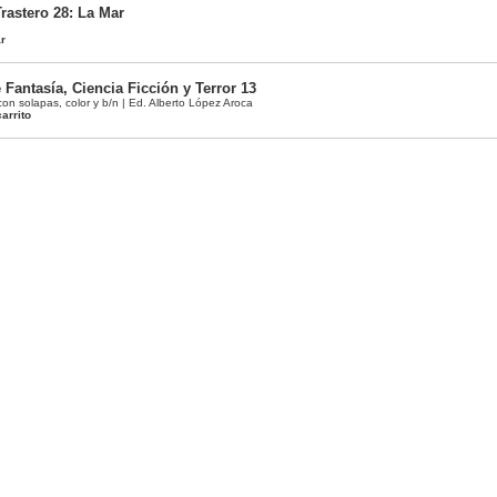
rastero 28: La Mar
ar
e Fantasía, Ciencia Ficción y Terror 13
con solapas, color y b/n | Ed. Alberto López Aroca
arrito