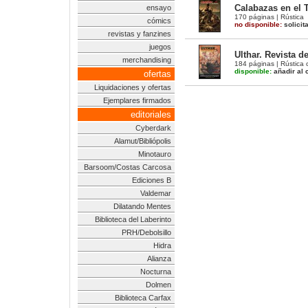
Calabazas en el T
ensayo
170 páginas | Rústica
cómics
no disponible:
solicit
revistas y fanzines
juegos
Ulthar. Revista d
merchandising
184 páginas | Rústica 
disponible:
añadir al c
ofertas
Liquidaciones y ofertas
Ejemplares firmados
editoriales
Cyberdark
Alamut/Bibliópolis
Minotauro
Barsoom/Costas Carcosa
Ediciones B
Valdemar
Dilatando Mentes
Biblioteca del Laberinto
PRH/Debolsillo
Hidra
Alianza
Nocturna
Dolmen
Biblioteca Carfax