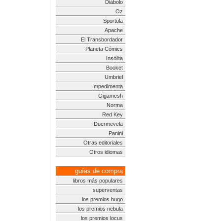
Diábolo
Oz
Sportula
Apache
El Transbordador
Planeta Cómics
Insólita
Booket
Umbriel
Impedimenta
Gigamesh
Norma
Red Key
Duermevela
Panini
Otras editoriales
Otros idiomas
guías de compra
libros más populares
superventas
los premios hugo
los premios nebula
los premios locus