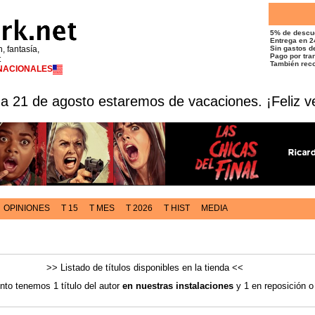
5% de descu
Entrega en 2
n, fantasía,
Sin gastos de
Pago por tran
t
También reco
RNACIONALES
 a 21 de agosto estaremos de vacaciones. ¡Feliz v
OPINIONES
T 15
T MES
T 2026
T HIST
MEDIA
>> Listado de títulos disponibles en la tienda <<
to tenemos 1 título del autor
en nuestras instalaciones
y 1 en reposición o