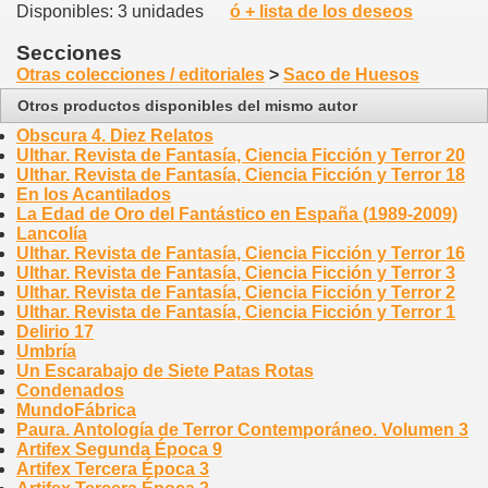
Disponibles: 3 unidades
ó + lista de los deseos
Secciones
Otras colecciones / editoriales
>
Saco de Huesos
Otros productos disponibles del mismo autor
Obscura 4. Diez Relatos
Ulthar. Revista de Fantasía, Ciencia Ficción y Terror 20
Ulthar. Revista de Fantasía, Ciencia Ficción y Terror 18
En los Acantilados
La Edad de Oro del Fantástico en España (1989-2009)
Lancolía
Ulthar. Revista de Fantasía, Ciencia Ficción y Terror 16
Ulthar. Revista de Fantasía, Ciencia Ficción y Terror 3
Ulthar. Revista de Fantasía, Ciencia Ficción y Terror 2
Ulthar. Revista de Fantasía, Ciencia Ficción y Terror 1
Delirio 17
Umbría
Un Escarabajo de Siete Patas Rotas
Condenados
MundoFábrica
Paura. Antología de Terror Contemporáneo. Volumen 3
Artifex Segunda Época 9
Artifex Tercera Época 3