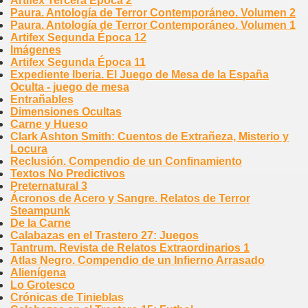
Artifex Tercera Época 2
Paura. Antología de Terror Contemporáneo. Volumen 2
Paura. Antología de Terror Contemporáneo. Volumen 1
Artifex Segunda Época 12
Imágenes
Artifex Segunda Época 11
Expediente Iberia. El Juego de Mesa de la España
Oculta - juego de mesa
Entrañables
Dimensiones Ocultas
Carne y Hueso
Clark Ashton Smith: Cuentos de Extrañeza, Misterio y
Locura
Reclusión. Compendio de un Confinamiento
Textos No Predictivos
Preternatural 3
Ácronos de Acero y Sangre. Relatos de Terror
Steampunk
De la Carne
Calabazas en el Trastero 27: Juegos
Tantrum. Revista de Relatos Extraordinarios 1
Atlas Negro. Compendio de un Infierno Arrasado
Alienígena
Lo Grotesco
Crónicas de Tinieblas