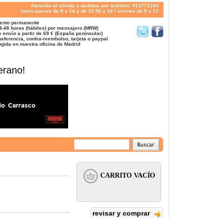
Atención al cliente y pedidos por teléfono: 913771344
lunes-jueves de 9 a 14 y de 15:30 a 18 / viernes de 9 a 13
ento permanente
4-48 horas (hábiles) por mensajero (MRW)
 envío a partir de 69 € (España peninsular)
sferencia, contra-reembolso, tarjeta o paypal
gida en nuestra oficina de Madrid
erano!
revisar y comprar