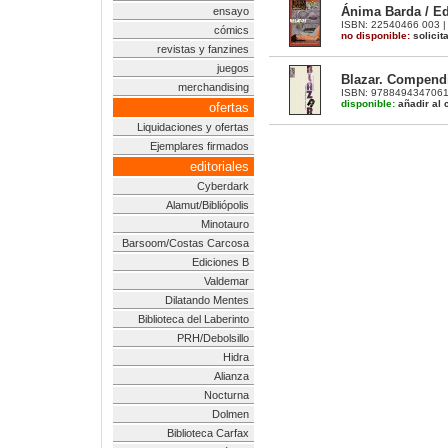
Ánima Barda / Ed
ensayo
ISBN: 22540466 003 | 1
cómics
no disponible:
solicit
revistas y fanzines
juegos
Blazar. Compendi
merchandising
ISBN: 9788494347061 |
disponible:
añadir al c
ofertas
Liquidaciones y ofertas
Ejemplares firmados
editoriales
Cyberdark
Alamut/Bibliópolis
Minotauro
Barsoom/Costas Carcosa
Ediciones B
Valdemar
Dilatando Mentes
Biblioteca del Laberinto
PRH/Debolsillo
Hidra
Alianza
Nocturna
Dolmen
Biblioteca Carfax