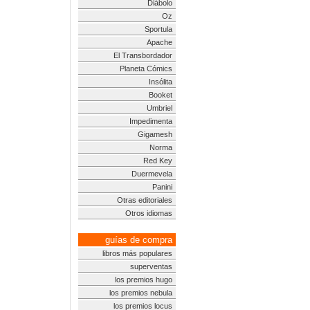
Diábolo
Oz
Sportula
Apache
El Transbordador
Planeta Cómics
Insólita
Booket
Umbriel
Impedimenta
Gigamesh
Norma
Red Key
Duermevela
Panini
Otras editoriales
Otros idiomas
guías de compra
libros más populares
superventas
los premios hugo
los premios nebula
los premios locus