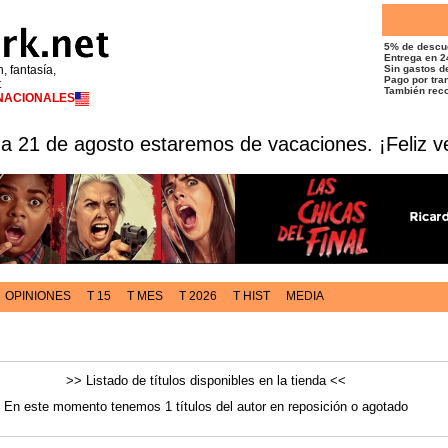
5% de descu
Entrega en 2
n, fantasía,
Sin gastos de
Pago por tran
t
También reco
RNACIONALES
 a 21 de agosto estaremos de vacaciones. ¡Feliz v
OPINIONES
T 15
T MES
T 2026
T HIST
MEDIA
>> Listado de títulos disponibles en la tienda <<
En este momento tenemos 1 títulos del autor en reposición o agotado