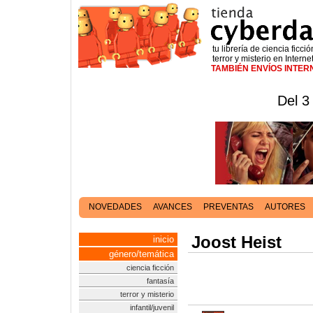
tu librería de ciencia ficció
terror y misterio en Interne
TAMBIÉN ENVÍOS INTE
Del 3
NOVEDADES
AVANCES
PREVENTAS
AUTORES
Joost Heist
inicio
género/temática
ciencia ficción
fantasía
terror y misterio
infantil/juvenil