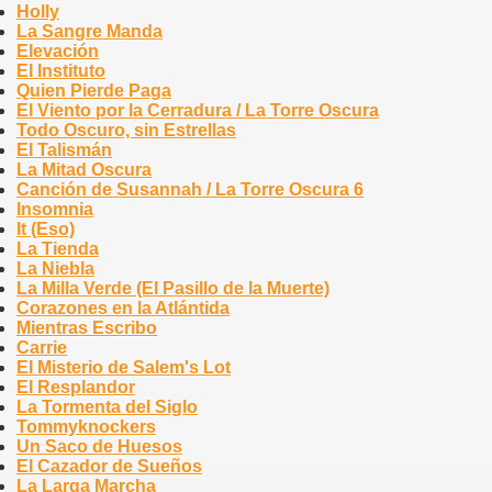
Holly
La Sangre Manda
Elevación
El Instituto
Quien Pierde Paga
El Viento por la Cerradura / La Torre Oscura
Todo Oscuro, sin Estrellas
El Talismán
La Mitad Oscura
Canción de Susannah / La Torre Oscura 6
Insomnia
It (Eso)
La Tienda
La Niebla
La Milla Verde (El Pasillo de la Muerte)
Corazones en la Atlántida
Mientras Escribo
Carrie
El Misterio de Salem's Lot
El Resplandor
La Tormenta del Siglo
Tommyknockers
Un Saco de Huesos
El Cazador de Sueños
La Larga Marcha