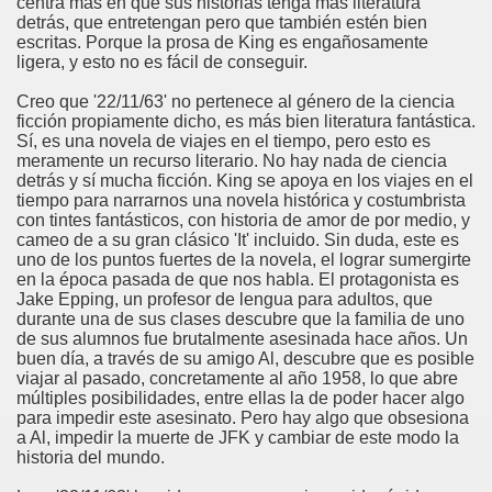
centra más en que sus historias tenga más literatura
detrás, que entretengan pero que también estén bien
escritas. Porque la prosa de King es engañosamente
ligera, y esto no es fácil de conseguir.
Creo que '22/11/63' no pertenece al género de la ciencia
ficción propiamente dicho, es más bien literatura fantástica.
Sí, es una novela de viajes en el tiempo, pero esto es
meramente un recurso literario. No hay nada de ciencia
detrás y sí mucha ficción. King se apoya en los viajes en el
tiempo para narrarnos una novela histórica y costumbrista
con tintes fantásticos, con historia de amor de por medio, y
cameo de a su gran clásico 'It' incluido. Sin duda, este es
uno de los puntos fuertes de la novela, el lograr sumergirte
en la época pasada de que nos habla. El protagonista es
Jake Epping, un profesor de lengua para adultos, que
durante una de sus clases descubre que la familia de uno
de sus alumnos fue brutalmente asesinada hace años. Un
buen día, a través de su amigo Al, descubre que es posible
viajar al pasado, concretamente al año 1958, lo que abre
múltiples posibilidades, entre ellas la de poder hacer algo
para impedir este asesinato. Pero hay algo que obsesiona
a Al, impedir la muerte de JFK y cambiar de este modo la
historia del mundo.