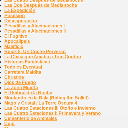
Las Cuatro Después de Medianoche
Las Dos Después de Medianoche
La Expedición
Posesión
Desesperación
Pesadillas y Alucinaciones I
Pesadillas y Alucinaciones II
El Fugitivo
Apocalipsis
Maleficio
Buick 8: Un Coche Perverso
La Chica que Amaba a Tom Gordon
Historias Fantásticas
Todo es Eventual
Carretera Maldita
Christine
Ojos de Fuego
La Zona Muerta
El Umbral de la Noche
Montando en la Bala (Riding the Bullet)
Mago y Cristal / La Torre Oscura 4
Las Cuatro Estaciones II: Otoño e Invierno
Las Cuatro Estaciones I: Primavera y Verano
Cementerio de Animales
Cujo