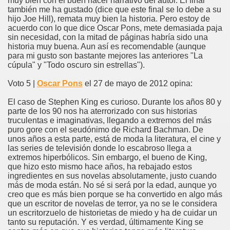
muy bien con el buen hacer narrativo del autor. El final
también me ha gustado (dice que este final se lo debe a su
hijo Joe Hill), remata muy bien la historia. Pero estoy de
acuerdo con lo que dice Oscar Pons, mete demasiada paja
sin necesidad, con la mitad de páginas habría sido una
historia muy buena. Aun así es recomendable (aunque
para mi gusto son bastante mejores las anteriores "La
cúpula" y "Todo oscuro sin estrellas").
Voto 5 |
Oscar Pons
el 27 de mayo de 2012 opina:
El caso de Stephen King es curioso. Durante los años 80 y
parte de los 90 nos ha aterrorizado con sus historias
truculentas e imaginativas, llegando a extremos del más
puro gore con el seudónimo de Richard Bachman. De
unos años a esta parte, está de moda la literatura, el cine y
las series de televisión donde lo escabroso llega a
extremos hiperbólicos. Sin embargo, el bueno de King,
que hizo esto mismo hace años, ha rebajado estos
ingredientes en sus novelas absolutamente, justo cuando
más de moda están. No sé si será por la edad, aunque yo
creo que es más bien porque se ha convertido en algo más
que un escritor de novelas de terror, ya no se le considera
un escritorzuelo de historietas de miedo y ha de cuidar un
tanto su reputación. Y es verdad, últimamente King se