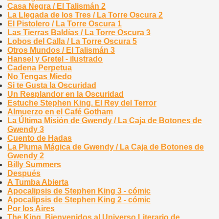
Casa Negra / El Talismán 2
La Llegada de los Tres / La Torre Oscura 2
El Pistolero / La Torre Oscura 1
Las Tierras Baldías / La Torre Oscura 3
Lobos del Calla / La Torre Oscura 5
Otros Mundos / El Talismán 3
Hansel y Gretel - ilustrado
Cadena Perpetua
No Tengas Miedo
Si te Gusta la Oscuridad
Un Resplandor en la Oscuridad
Estuche Stephen King. El Rey del Terror
Almuerzo en el Café Gotham
La Última Misión de Gwendy / La Caja de Botones de
Gwendy 3
Cuento de Hadas
La Pluma Mágica de Gwendy / La Caja de Botones de
Gwendy 2
Billy Summers
Después
A Tumba Abierta
Apocalipsis de Stephen King 3 - cómic
Apocalipsis de Stephen King 2 - cómic
Por los Aires
The King. Bienvenidos al Universo Literario de