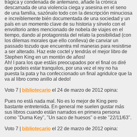
trágica y condenada de antemano, añade la crónica
descarnada de una violencia ciega y asesina en el seno
de una familia, sazónalo todo con la descripción minuciosa
e increiblemente bién documentada de una sociedad y un
país en un momento clave de su historia y sírvelo con el
envoltorio antes mencionado de nobela de viajes en el
tiempo, dando al protagonista del relato la posibilidad (con
los dilemas morales que ello conlleva) de canviar un
passado tozudo que encuentra mil maneras para resistirse
a ser alterado. Haz este coctel y tendrás el mejor libro de
Stephen King en un montón de años!
Ah! I para los que estáis preocupados por el final os diré
que podeis estar tranquilos, por una vez el rey no ha
puesta la pata y ha confeccionado un final agridulce que la
va al libro como anillo al dedo!
Voto 7 |
bibliotecario
el 24 de marzo de 2012 opina:
Pues no está nada mal. No es lo mejor de King pero
bastante entretenida. En general me suelen gustar más
sus libros cuando están narrados en primera persona
como "Duma Key", "Un saco de huesos" o este "22/11/63".
Voto 7 |
bibliotecario
el 22 de marzo de 2012 opina: