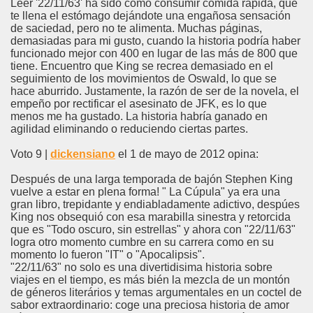
Leer '22/11/63' ha sido como consumir comida rápida, que
te llena el estómago dejándote una engañosa sensación
de saciedad, pero no te alimenta. Muchas páginas,
demasiadas para mi gusto, cuando la historia podría haber
funcionado mejor con 400 en lugar de las más de 800 que
tiene. Encuentro que King se recrea demasiado en el
seguimiento de los movimientos de Oswald, lo que se
hace aburrido. Justamente, la razón de ser de la novela, el
empeño por rectificar el asesinato de JFK, es lo que
menos me ha gustado. La historia habría ganado en
agilidad eliminando o reduciendo ciertas partes.
Voto 9 |
dickensiano
el 1 de mayo de 2012 opina:
Después de una larga temporada de bajón Stephen King
vuelve a estar en plena forma! " La Cúpula" ya era una
gran libro, trepidante y endiabladamente adictivo, despúes
King nos obsequió con esa marabilla sinestra y retorcida
que es "Todo oscuro, sin estrellas" y ahora con "22/11/63"
logra otro momento cumbre en su carrera como en su
momento lo fueron "IT" o "Apocalipsis".
"22/11/63" no solo es una divertidisima historia sobre
viajes en el tiempo, es más bién la mezcla de un montón
de géneros literários y temas argumentales en un coctel de
sabor extraordinario: coge una preciosa historia de amor