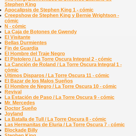
Stephen King
Apocalipsis de Stephen King 1 - cómic
Creepshow de Stephen King y Bernie Wrightson -
cómic
N - cómic
La Caja de Botones de Gwendy
El Visitante
Bellas Durmientes
Fin de Guardia
El Hombre del Traje Negro
El Pistolero / La Torre Oscura Integral 2 - cómic
La Canción de Roland / La Torre Oscura Integral 1 -
cómic
Últimos Disparos / La Torre Oscura 11 - cómic
El Bazar de los Malos Sueños
El Hombre de Negro / La Torre Oscura 10 - cómic
Revival
La Estación de Paso / La Torre Oscura 9 - cómic
Mr. Mercedes
Doctor Sueño
Joyland
La Batalla de Tull / La Torre Oscura 8 - cómic
Las Hermanitas de Eluria / La Torre Oscura 7 - cómic
Blockade Billy
Stephen King