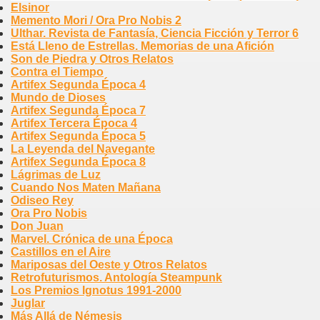
Elsinor
Memento Mori / Ora Pro Nobis 2
Ulthar. Revista de Fantasía, Ciencia Ficción y Terror 6
Está Lleno de Estrellas. Memorias de una Afición
Son de Piedra y Otros Relatos
Contra el Tiempo
Artifex Segunda Época 4
Mundo de Dioses
Artifex Segunda Época 7
Artifex Tercera Época 4
Artifex Segunda Época 5
La Leyenda del Navegante
Artifex Segunda Época 8
Lágrimas de Luz
Cuando Nos Maten Mañana
Odiseo Rey
Ora Pro Nobis
Don Juan
Marvel. Crónica de una Época
Castillos en el Aire
Mariposas del Oeste y Otros Relatos
Retrofuturismos. Antología Steampunk
Los Premios Ignotus 1991-2000
Juglar
Más Allá de Némesis