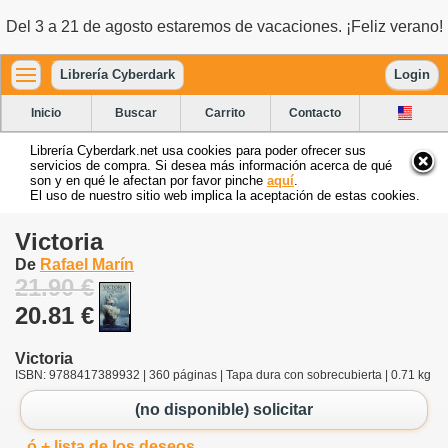
Del 3 a 21 de agosto estaremos de vacaciones. ¡Feliz verano!
Librería Cyberdark
Login
Inicio
Buscar
Carrito
Contacto
Librería Cyberdark.net usa cookies para poder ofrecer sus
servicios de compra. Si desea más información acerca de qué
son y en qué le afectan por favor pinche
aquí
.
El uso de nuestro sitio web implica la aceptación de estas cookies.
Victoria
De
Rafael Marín
21.90 €
20.81 €
Victoria
ISBN: 9788417389932 | 360 páginas | Tapa dura con sobrecubierta | 0.71 kg
(no disponible) solicitar
ó + lista de los deseos