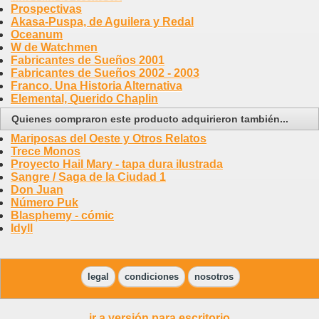
Prospectivas
Akasa-Puspa, de Aguilera y Redal
Oceanum
W de Watchmen
Fabricantes de Sueños 2001
Fabricantes de Sueños 2002 - 2003
Franco. Una Historia Alternativa
Elemental, Querido Chaplin
Quienes compraron este producto adquirieron también...
Mariposas del Oeste y Otros Relatos
Trece Monos
Proyecto Hail Mary - tapa dura ilustrada
Sangre / Saga de la Ciudad 1
Don Juan
Número Puk
Blasphemy - cómic
Idyll
legal
condiciones
nosotros
ir a versión para escritorio