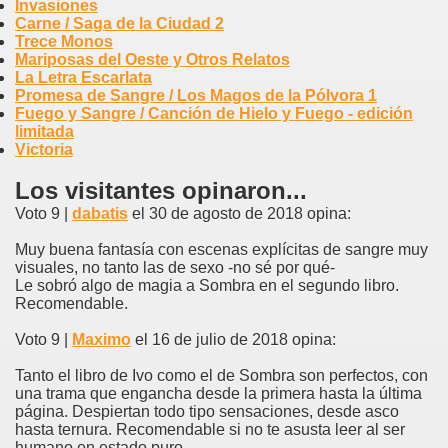
Invasiones
Carne / Saga de la Ciudad 2
Trece Monos
Mariposas del Oeste y Otros Relatos
La Letra Escarlata
Promesa de Sangre / Los Magos de la Pólvora 1
Fuego y Sangre / Canción de Hielo y Fuego - edición
limitada
Victoria
Los visitantes opinaron...
Voto 9 |
dabatis
el 30 de agosto de 2018 opina:
Muy buena fantasía con escenas explícitas de sangre muy
visuales, no tanto las de sexo -no sé por qué-
Le sobró algo de magia a Sombra en el segundo libro.
Recomendable.
Voto 9 |
Maximo
el 16 de julio de 2018 opina:
Tanto el libro de Ivo como el de Sombra son perfectos, con
una trama que engancha desde la primera hasta la última
página. Despiertan todo tipo sensaciones, desde asco
hasta ternura. Recomendable si no te asusta leer al ser
humano en estado puro.