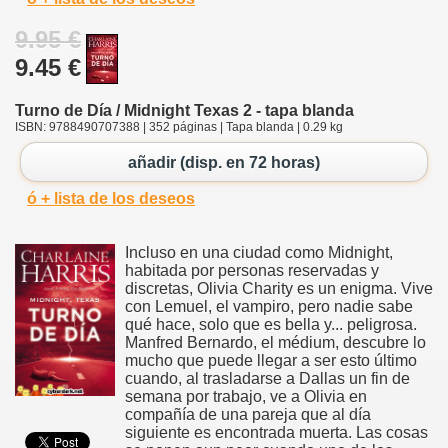
9.95 €
9.45 €
Turno de Día / Midnight Texas 2 - tapa blanda
ISBN: 9788490707388 | 352 páginas | Tapa blanda | 0.29 kg
añadir (disp. en 72 horas)
ó + lista de los deseos
Incluso en una ciudad como Midnight,
habitada por personas reservadas y
discretas, Olivia Charity es un enigma. Vive
con Lemuel, el vampiro, pero nadie sabe
qué hace, solo que es bella y... peligrosa.
Manfred Bernardo, el médium, descubre lo
mucho que puede llegar a ser esto último
cuando, al trasladarse a Dallas un fin de
semana por trabajo, ve a Olivia en
compañía de una pareja que al día
siguiente es encontrada muerta. Las cosas