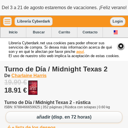
Del 3 a 21 de agosto estaremos de vacaciones. ¡Feliz verano!
Librería Cyberdark
Login
Inicio
Buscar
Carrito
Contacto
Librería Cyberdark.net usa cookies para poder ofrecer sus
servicios de compra. Si desea más información acerca de qué
son y en qué le afectan por favor pinche
aquí
.
El uso de nuestro sitio web implica la aceptación de estas cookies.
Turno de Día / Midnight Texas 2
De
Charlaine Harris
19.90 €
18.91 €
Turno de Día / Midnight Texas 2 - rústica
ISBN: 9788466659925 | 352 páginas | Rústica con solapas | 0.60 kg
añadir (disp. en 72 horas)
ó + lista de los deseos