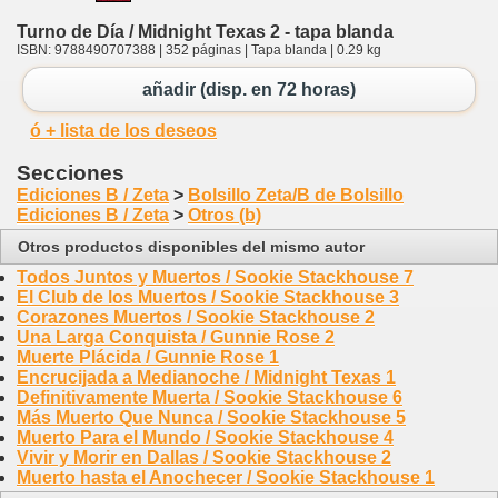
Turno de Día / Midnight Texas 2 - tapa blanda
ISBN: 9788490707388 | 352 páginas | Tapa blanda | 0.29 kg
añadir (disp. en 72 horas)
ó + lista de los deseos
Secciones
Ediciones B / Zeta
>
Bolsillo Zeta/B de Bolsillo
Ediciones B / Zeta
>
Otros (b)
Otros productos disponibles del mismo autor
Todos Juntos y Muertos / Sookie Stackhouse 7
El Club de los Muertos / Sookie Stackhouse 3
Corazones Muertos / Sookie Stackhouse 2
Una Larga Conquista / Gunnie Rose 2
Muerte Plácida / Gunnie Rose 1
Encrucijada a Medianoche / Midnight Texas 1
Definitivamente Muerta / Sookie Stackhouse 6
Más Muerto Que Nunca / Sookie Stackhouse 5
Muerto Para el Mundo / Sookie Stackhouse 4
Vivir y Morir en Dallas / Sookie Stackhouse 2
Muerto hasta el Anochecer / Sookie Stackhouse 1