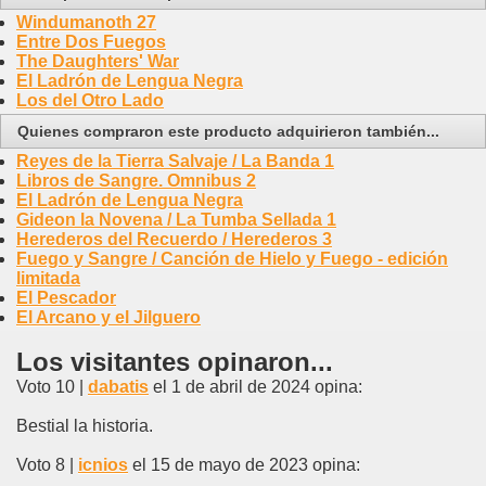
Windumanoth 27
Entre Dos Fuegos
The Daughters' War
El Ladrón de Lengua Negra
Los del Otro Lado
Quienes compraron este producto adquirieron también...
Reyes de la Tierra Salvaje / La Banda 1
Libros de Sangre. Omnibus 2
El Ladrón de Lengua Negra
Gideon la Novena / La Tumba Sellada 1
Herederos del Recuerdo / Herederos 3
Fuego y Sangre / Canción de Hielo y Fuego - edición
limitada
El Pescador
El Arcano y el Jilguero
Los visitantes opinaron...
Voto 10 |
dabatis
el 1 de abril de 2024 opina:
Bestial la historia.
Voto 8 |
icnios
el 15 de mayo de 2023 opina: