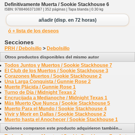
Definitivamente Muerta / Sookie Stackhouse 6
ISBN: 9788466371087 | 352 páginas | Tapa blanda | 0.30 kg
añadir (disp. en 72 horas)
ó + lista de los deseos
Secciones
PRH / Debolsillo
>
Debolsillo
Otros productos disponibles del mismo autor
Todos Juntos y Muertos / Sookie Stackhouse 7
El Club de los Muertos / Sookie Stackhouse 3
Corazones Muertos / Sookie Stackhouse 2
Una Larga Conquista / Gunnie Rose 2
Muerte Plácida / Gunnie Rose 1
Turno de Día / Midnight Texas 2
Encrucijada a Medianoche / Midnight Texas 1
Más Muerto Que Nunca / Sookie Stackhouse 5
Muerto Para el Mundo / Sookie Stackhouse 4
Vivir y Morir en Dallas / Sookie Stackhouse 2
Muerto hasta el Anochecer / Sookie Stackhouse 1
Quienes compraron este producto adquirieron también...