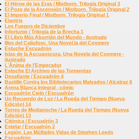
El Héroe de las Eras / Mistborn. Trilogía Original 3
El Pozo de la Ascensión / Mistborn. Trilogía Original 2
El Imperio Final / Mistborn. Trilogía Original 1
Elantris
Los Fuegos de Diciembre
Infortunio / Trilogía de la Brecha 1
El Libro Más Aburrido del Mundo - ilustrado
Illes del Caliufosc. Una Novel.la del Cosmere
Estuche Escuadrón
Islas de la Ascuaoscura. Una Novela del Cosmere -
ilustrado
L'Ànima de l'Emperador
Estuche El Archivo de las Tormentas
Desafiante / Escuadrón 4
Bastille Contra los Bibliotecarios Malvados / Alcatraz 6
Arena Blanca Integral - cómic
Escuadrón Cielo / Escuadrón
Un Recuerdo de Luz / La Rueda del Tiempo (Nueva
Edición) 14
Torres de Medianoche / La Rueda del Tiempo (Nueva
Edición) 13
Citónica / Escuadrón 3
Estelar / Escuadrón 2
Legión. Las Múltiples Vidas de Stephen Leeds
Escuadrón