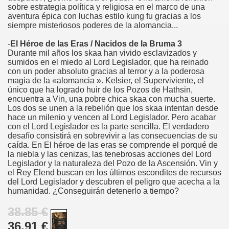
sobre estrategia política y religiosa en el marco de una
aventura épica con luchas estilo kung fu gracias a los
siempre misteriosos poderes de la alomancia...
-
El Héroe de las Eras / Nacidos de la Bruma 3
Durante mil años los skaa han vivido esclavizados y
sumidos en el miedo al Lord Legislador, que ha reinado
con un poder absoluto gracias al terror y a la poderosa
magia de la «alomancia ». Kelsier, el Superviviente, el
único que ha logrado huir de los Pozos de Hathsin,
encuentra a Vin, una pobre chica skaa con mucha suerte.
Los dos se unen a la rebelión que los skaa intentan desde
hace un milenio y vencen al Lord Legislador. Pero acabar
con el Lord Legislador es la parte sencilla. El verdadero
desafío consistirá en sobrevivir a las consecuencias de su
caída. En El héroe de las eras se comprende el porqué de
la niebla y las cenizas, las tenebrosas acciones del Lord
Legislador y la naturaleza del Pozo de la Ascensión. Vin y
el Rey Elend buscan en los últimos escondites de recursos
del Lord Legislador y descubren el peligro que acecha a la
humanidad. ¿Conseguirán detenerlo a tiempo?
38.85 €
36.91 €