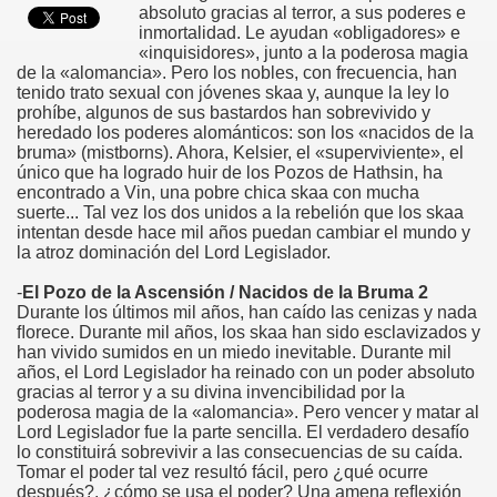
absoluto gracias al terror, a sus poderes e
inmortalidad. Le ayudan «obligadores» e
«inquisidores», junto a la poderosa magia
de la «alomancia». Pero los nobles, con frecuencia, han
tenido trato sexual con jóvenes skaa y, aunque la ley lo
prohíbe, algunos de sus bastardos han sobrevivido y
heredado los poderes alománticos: son los «nacidos de la
bruma» (mistborns). Ahora, Kelsier, el «superviviente», el
único que ha logrado huir de los Pozos de Hathsin, ha
encontrado a Vin, una pobre chica skaa con mucha
suerte... Tal vez los dos unidos a la rebelión que los skaa
intentan desde hace mil años puedan cambiar el mundo y
la atroz dominación del Lord Legislador.
-
El Pozo de la Ascensión / Nacidos de la Bruma 2
Durante los últimos mil años, han caído las cenizas y nada
ﬂorece. Durante mil años, los skaa han sido esclavizados y
han vivido sumidos en un miedo inevitable. Durante mil
años, el Lord Legislador ha reinado con un poder absoluto
gracias al terror y a su divina invencibilidad por la
poderosa magia de la «alomancia». Pero vencer y matar al
Lord Legislador fue la parte sencilla. El verdadero desafío
lo constituirá sobrevivir a las consecuencias de su caída.
Tomar el poder tal vez resultó fácil, pero ¿qué ocurre
después?, ¿cómo se usa el poder? Una amena reﬂexión