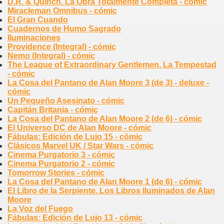
D.R. & Quinch. La Obra Totalmente Completa - cómic
Miracleman Omnibus - cómic
El Gran Cuando
Cuadernos de Humo Sagrado
Iluminaciones
Providence (Integral) - cómic
Nemo (Integral) - cómic
The League of Extraordinary Gentlemen. La Tempestad
- cómic
La Cosa del Pantano de Alan Moore 3 (de 3) - deluxe -
cómic
Un Pequeño Asesinato - cómic
Capitán Britania - cómic
La Cosa del Pantano de Alan Moore 2 (de 6) - cómic
El Universo DC de Alan Moore - cómic
Fábulas: Edición de Lujo 15 - cómic
Clásicos Marvel UK / Star Wars - cómic
Cinema Purgatorio 3 - cómic
Cinema Purgatorio 2 - cómic
Tomorrow Stories - cómic
La Cosa del Pantano de Alan Moore 1 (de 6) - cómic
El Libro de la Serpiente. Los Libros Iluminados de Alan
Moore
La Voz del Fuego
Fábulas: Edición de Lujo 13 - cómic