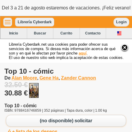
Del 3 a 21 de agosto estaremos de vacaciones. ¡Feliz verano!
Librería Cyberdark
Login
Inicio
Buscar
Carrito
Contacto
Librería Cyberdark.net usa cookies para poder ofrecer sus
servicios de compra. Si desea más información acerca de qué
son y en qué le afectan por favor pinche
aquí
.
El uso de nuestro sitio web implica la aceptación de estas cookies.
Top 10 - cómic
De
Alan Moore
,
Gene Ha
,
Zander Cannon
32.50 €
30.88 €
Top 10 - cómic
ISBN: 9788416746859 | 352 páginas | Tapa dura, color | 1.00 kg
(no disponible) solicitar
ó + lista de los deseos