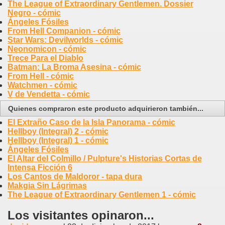
The League of Extraordinary Gentlemen. Dossier
Negro - cómic
Ángeles Fósiles
From Hell Companion - cómic
Star Wars: Devilworlds - cómic
Neonomicon - cómic
Trece Para el Diablo
Batman: La Broma Asesina - cómic
From Hell - cómic
Watchmen - cómic
V de Vendetta - cómic
Quienes compraron este producto adquirieron también...
El Extraño Caso de la Isla Panorama - cómic
Hellboy (Integral) 2 - cómic
Hellboy (Integral) 1 - cómic
Ángeles Fósiles
El Altar del Colmillo / Pulpture's Historias Cortas de
Intensa Ficción 6
Los Cantos de Maldoror - tapa dura
Makgia Sin Lágrimas
The League of Extraordinary Gentlemen 1 - cómic
Los visitantes opinaron...