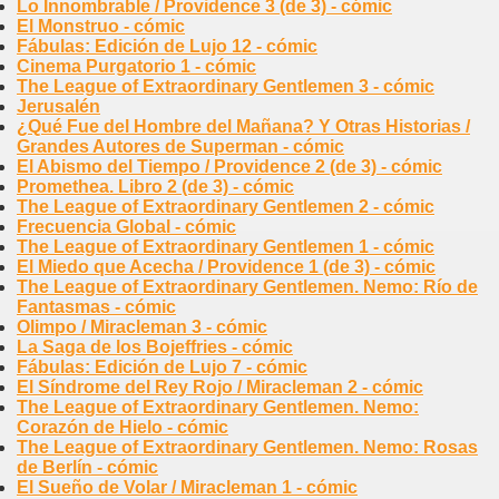
Lo Innombrable / Providence 3 (de 3) - cómic
El Monstruo - cómic
Fábulas: Edición de Lujo 12 - cómic
Cinema Purgatorio 1 - cómic
The League of Extraordinary Gentlemen 3 - cómic
Jerusalén
¿Qué Fue del Hombre del Mañana? Y Otras Historias /
Grandes Autores de Superman - cómic
El Abismo del Tiempo / Providence 2 (de 3) - cómic
Promethea. Libro 2 (de 3) - cómic
The League of Extraordinary Gentlemen 2 - cómic
Frecuencia Global - cómic
The League of Extraordinary Gentlemen 1 - cómic
El Miedo que Acecha / Providence 1 (de 3) - cómic
The League of Extraordinary Gentlemen. Nemo: Río de
Fantasmas - cómic
Olimpo / Miracleman 3 - cómic
La Saga de los Bojeffries - cómic
Fábulas: Edición de Lujo 7 - cómic
El Síndrome del Rey Rojo / Miracleman 2 - cómic
The League of Extraordinary Gentlemen. Nemo:
Corazón de Hielo - cómic
The League of Extraordinary Gentlemen. Nemo: Rosas
de Berlín - cómic
El Sueño de Volar / Miracleman 1 - cómic