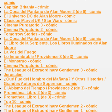
cómic
Capitán Britania - cómic
La Cosa del Pantano de Alan Moore 2 (de 6) - cómic
El Universo DC de Alan Moore - cómic
Clásicos Marvel UK / Star Wars - cómic
Cinema Purgatorio 3 - cómic
Cinema Purgatorio 2 - cómic
Tomorrow Stories - cómic
La Cosa del Pantano de Alan Moore 1 (de 6) - cómic
El Libro de la Serpiente. Los Libros Iluminados de Alan
Moore
La Voz del Fuego
Lo Innombrable / Providence 3 (de 3) - cómic
El Monstruo - cómic
Cinema Purgatorio 1 - cómic
The League of Extraordinary Gentlemen 3 - cómic
Jerusalén
¿Qué Fue del Hombre del Mañana? Y Otras Historias /
Grandes Autores de Superman - cómic
El Abismo del Tiempo / Providence 2 (de 3) - cómic
Promethea. Libro 2 (de 3) - cómic
Promethea. Libro 1 (de 3) - cómic
Top 10 - cómic
The League of Extraordinary Gentlemen 2 - cómic
The League of Extraordinary Gentlemen 1 - cómic