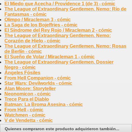
El Miedo que Acecha / Providence 1 (de 3) - cómic
The League of Extraordinary Gentlemen. Nemo: Río de
Fantasmas - cómic
Olimpo / Miracleman 3 - cómic
La Saga de los Bojeffries - cómic
El Síndrome del Rey Rojo / Miracleman 2 - cómic
The League of Extraordinary Gentlemen. Nemo:
Corazón de Hielo - cómic
The League of Extraordinary Gentlemen. Nemo: Rosas
de Berlín - cómic
El Sueño de Volar / Miracleman 1 - cómic
The League of Extraordinary Gentlemen. Dossier
Negro - cómic
Ángeles Fósiles
From Hell Companion - cómic
Star Wars: Devilworlds - cómic
Alan Moore: Storyteller
Neonomicon - cómic
Trece Para el Diablo
Batman: La Broma Asesina - cómic
From Hell - cómic
Watchmen - cómic
V de Vendetta - cómic
Quienes compraron este producto adquirieron también...