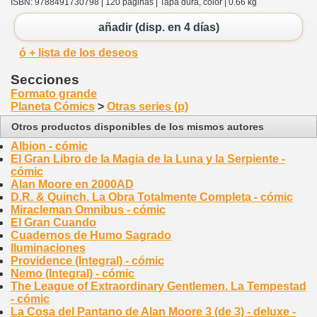
ISBN: 9788491730798 | 120 páginas | Tapa dura, color | 0.66 kg
añadir (disp. en 4 días)
ó + lista de los deseos
Secciones
Formato grande
Planeta Cómics
>
Otras series (p)
Otros productos disponibles de los mismos autores
Albion - cómic
El Gran Libro de la Magia de la Luna y la Serpiente -
cómic
Alan Moore en 2000AD
D.R. & Quinch. La Obra Totalmente Completa - cómic
Miracleman Omnibus - cómic
El Gran Cuando
Cuadernos de Humo Sagrado
Iluminaciones
Providence (Integral) - cómic
Nemo (Integral) - cómic
The League of Extraordinary Gentlemen. La Tempestad
- cómic
La Cosa del Pantano de Alan Moore 3 (de 3) - deluxe -