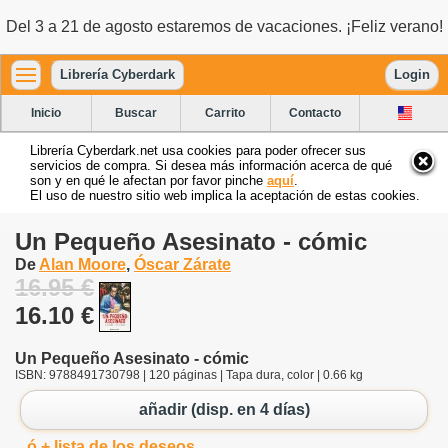
Del 3 a 21 de agosto estaremos de vacaciones. ¡Feliz verano!
Librería Cyberdark
Login
Inicio
Buscar
Carrito
Contacto
Librería Cyberdark.net usa cookies para poder ofrecer sus
servicios de compra. Si desea más información acerca de qué
son y en qué le afectan por favor pinche
aquí
.
El uso de nuestro sitio web implica la aceptación de estas cookies.
Un Pequeño Asesinato - cómic
De
Alan Moore
,
Óscar Zárate
16.95 €
16.10 €
Un Pequeño Asesinato - cómic
ISBN: 9788491730798 | 120 páginas | Tapa dura, color | 0.66 kg
añadir (disp. en 4 días)
ó + lista de los deseos