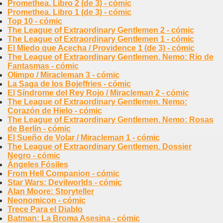
Promethea. Libro 2 (de 3) - cómic
Promethea. Libro 1 (de 3) - cómic
Top 10 - cómic
The League of Extraordinary Gentlemen 2 - cómic
The League of Extraordinary Gentlemen 1 - cómic
El Miedo que Acecha / Providence 1 (de 3) - cómic
The League of Extraordinary Gentlemen. Nemo: Río de
Fantasmas - cómic
Olimpo / Miracleman 3 - cómic
La Saga de los Bojeffries - cómic
El Síndrome del Rey Rojo / Miracleman 2 - cómic
The League of Extraordinary Gentlemen. Nemo:
Corazón de Hielo - cómic
The League of Extraordinary Gentlemen. Nemo: Rosas
de Berlín - cómic
El Sueño de Volar / Miracleman 1 - cómic
The League of Extraordinary Gentlemen. Dossier
Negro - cómic
Ángeles Fósiles
From Hell Companion - cómic
Star Wars: Devilworlds - cómic
Alan Moore: Storyteller
Neonomicon - cómic
Trece Para el Diablo
Batman: La Broma Asesina - cómic