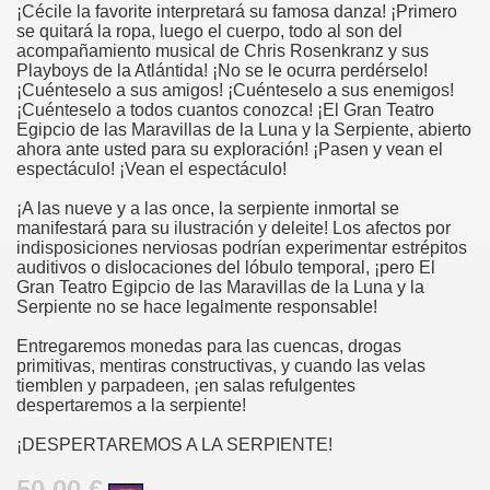
¡Cécile la favorite interpretará su famosa danza! ¡Primero
se quitará la ropa, luego el cuerpo, todo al son del
acompañamiento musical de Chris Rosenkranz y sus
Playboys de la Atlántida! ¡No se le ocurra perdérselo!
¡Cuénteselo a sus amigos! ¡Cuénteselo a sus enemigos!
¡Cuénteselo a todos cuantos conozca! ¡El Gran Teatro
Egipcio de las Maravillas de la Luna y la Serpiente, abierto
ahora ante usted para su exploración! ¡Pasen y vean el
espectáculo! ¡Vean el espectáculo!
¡A las nueve y a las once, la serpiente inmortal se
manifestará para su ilustración y deleite! Los afectos por
indisposiciones nerviosas podrían experimentar estrépitos
auditivos o dislocaciones del lóbulo temporal, ¡pero El
Gran Teatro Egipcio de las Maravillas de la Luna y la
Serpiente no se hace legalmente responsable!
Entregaremos monedas para las cuencas, drogas
primitivas, mentiras constructivas, y cuando las velas
tiemblen y parpadeen, ¡en salas refulgentes
despertaremos a la serpiente!
¡DESPERTAREMOS A LA SERPIENTE!
50.00 €