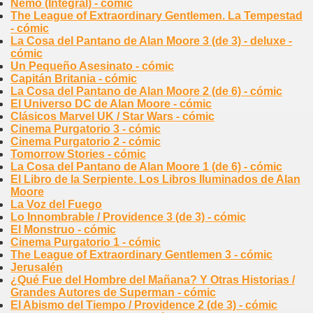
Nemo (Integral) - cómic
The League of Extraordinary Gentlemen. La Tempestad
- cómic
La Cosa del Pantano de Alan Moore 3 (de 3) - deluxe -
cómic
Un Pequeño Asesinato - cómic
Capitán Britania - cómic
La Cosa del Pantano de Alan Moore 2 (de 6) - cómic
El Universo DC de Alan Moore - cómic
Clásicos Marvel UK / Star Wars - cómic
Cinema Purgatorio 3 - cómic
Cinema Purgatorio 2 - cómic
Tomorrow Stories - cómic
La Cosa del Pantano de Alan Moore 1 (de 6) - cómic
El Libro de la Serpiente. Los Libros Iluminados de Alan
Moore
La Voz del Fuego
Lo Innombrable / Providence 3 (de 3) - cómic
El Monstruo - cómic
Cinema Purgatorio 1 - cómic
The League of Extraordinary Gentlemen 3 - cómic
Jerusalén
¿Qué Fue del Hombre del Mañana? Y Otras Historias /
Grandes Autores de Superman - cómic
El Abismo del Tiempo / Providence 2 (de 3) - cómic