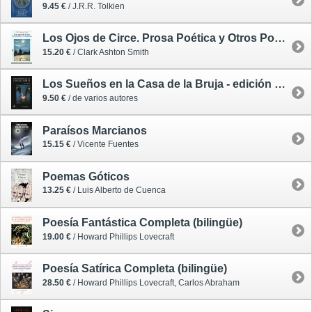
9.45 €
/ J.R.R. Tolkien
Los Ojos de Circe. Prosa Poética y Otros Poemas
15.20 €
/ Clark Ashton Smith
Los Sueños en la Casa de la Bruja - edición bilingüe revisada
9.50 €
/ de varios autores
Paraísos Marcianos
15.15 €
/ Vicente Fuentes
Poemas Góticos
13.25 €
/ Luis Alberto de Cuenca
Poesía Fantástica Completa (bilingüe)
19.00 €
/ Howard Phillips Lovecraft
Poesía Satírica Completa (bilingüe)
28.50 €
/ Howard Phillips Lovecraft, Carlos Abraham