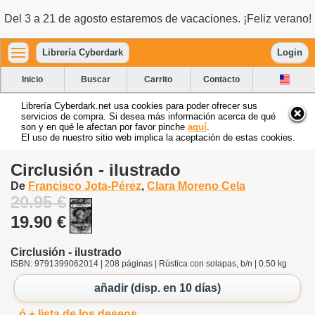
Del 3 a 21 de agosto estaremos de vacaciones. ¡Feliz verano!
Librería Cyberdark
Login
Inicio
Buscar
Carrito
Contacto
Librería Cyberdark.net usa cookies para poder ofrecer sus
servicios de compra. Si desea más información acerca de qué
son y en qué le afectan por favor pinche
aquí
.
El uso de nuestro sitio web implica la aceptación de estas cookies.
Circlusión - ilustrado
De
Francisco Jota-Pérez
,
Clara Moreno Cela
20.95 €
19.90 €
Circlusión - ilustrado
ISBN: 9791399062014 | 208 páginas | Rústica con solapas, b/n | 0.50 kg
añadir (disp. en 10 días)
ó + lista de los deseos