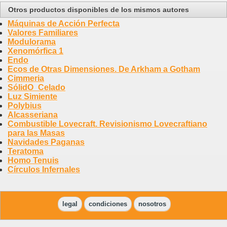
Otros productos disponibles de los mismos autores
Máquinas de Acción Perfecta
Valores Familiares
Modulorama
Xenomórfica 1
Endo
Ecos de Otras Dimensiones. De Arkham a Gotham
Cimmeria
SólidO_Celado
Luz Simiente
Polybius
Alcasseriana
Combustible Lovecraft. Revisionismo Lovecraftiano
para las Masas
Navidades Paganas
Teratoma
Homo Tenuis
Círculos Infernales
legal
condiciones
nosotros