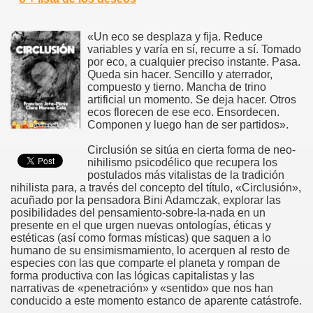
«Un eco se desplaza y fija. Reduce
variables y varía en sí, recurre a sí. Tomado
por eco, a cualquier preciso instante. Pasa.
Queda sin hacer. Sencillo y aterrador,
compuesto y tierno. Mancha de trino
artificial un momento. Se deja hacer. Otros
ecos florecen de ese eco. Ensordecen.
Componen y luego han de ser partidos».
Circlusión se sitúa en cierta forma de neo-
nihilismo psicodélico que recupera los
postulados más vitalistas de la tradición
nihilista para, a través del concepto del título, «Circlusión»,
acuñado por la pensadora Bini Adamczak, explorar las
posibilidades del pensamiento-sobre-la-nada en un
presente en el que urgen nuevas ontologías, éticas y
estéticas (así como formas místicas) que saquen a lo
humano de su ensimismamiento, lo acerquen al resto de
especies con las que comparte el planeta y rompan de
forma productiva con las lógicas capitalistas y las
narrativas de «penetración» y «sentido» que nos han
conducido a este momento estanco de aparente catástrofe.