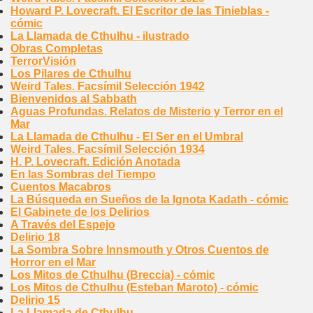
Howard P. Lovecraft. El Escritor de las Tinieblas -
cómic
La Llamada de Cthulhu - ilustrado
Obras Completas
TerrorVisión
Los Pilares de Cthulhu
Weird Tales. Facsímil Selección 1942
Bienvenidos al Sabbath
Aguas Profundas. Relatos de Misterio y Terror en el
Mar
La Llamada de Cthulhu - El Ser en el Umbral
Weird Tales. Facsímil Selección 1934
H. P. Lovecraft. Edición Anotada
En las Sombras del Tiempo
Cuentos Macabros
La Búsqueda en Sueños de la Ignota Kadath - cómic
El Gabinete de los Delirios
A Través del Espejo
Delirio 18
La Sombra Sobre Innsmouth y Otros Cuentos de
Horror en el Mar
Los Mitos de Cthulhu (Breccia) - cómic
Los Mitos de Cthulhu (Esteban Maroto) - cómic
Delirio 15
La Llamada de Cthulhu