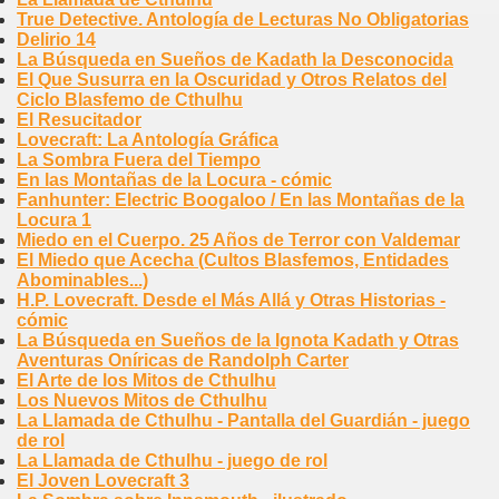
True Detective. Antología de Lecturas No Obligatorias
Delirio 14
La Búsqueda en Sueños de Kadath la Desconocida
El Que Susurra en la Oscuridad y Otros Relatos del
Ciclo Blasfemo de Cthulhu
El Resucitador
Lovecraft: La Antología Gráfica
La Sombra Fuera del Tiempo
En las Montañas de la Locura - cómic
Fanhunter: Electric Boogaloo / En las Montañas de la
Locura 1
Miedo en el Cuerpo. 25 Años de Terror con Valdemar
El Miedo que Acecha (Cultos Blasfemos, Entidades
Abominables...)
H.P. Lovecraft. Desde el Más Allá y Otras Historias -
cómic
La Búsqueda en Sueños de la Ignota Kadath y Otras
Aventuras Oníricas de Randolph Carter
El Arte de los Mitos de Cthulhu
Los Nuevos Mitos de Cthulhu
La Llamada de Cthulhu - Pantalla del Guardián - juego
de rol
La Llamada de Cthulhu - juego de rol
El Joven Lovecraft 3