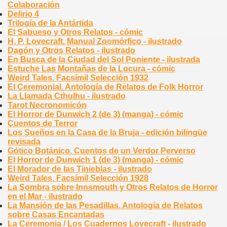
Colaboración
Delirio 4
Trilogía de la Antártida
El Sabueso y Otros Relatos - cómic
H. P. Lovecraft. Manual Zoomórfico - ilustrado
Dagón y Otros Relatos - ilustrado
En Busca de la Ciudad del Sol Poniente - ilustrada
Estuche Las Montañas de la Locura - cómic
Weird Tales. Facsímil Selección 1932
El Ceremonial. Antología de Relatos de Folk Horror
La Llamada Cthulhu - ilustrado
Tarot Necronomicón
El Horror de Dunwich 2 (de 3) (manga) - cómic
Cuentos de Terror
Los Sueños en la Casa de la Bruja - edición bilingüe
revisada
Gótico Botánico. Cuentos de un Verdor Perverso
El Horror de Dunwich 1 (de 3) (manga) - cómic
El Morador de las Tinieblas - ilustrado
Weird Tales. Facsímil Selección 1928
La Sombra sobre Innsmouth y Otros Relatos de Horror
en el Mar - ilustrado
La Mansión de las Pesadillas. Antología de Relatos
sobre Casas Encantadas
La Ceremonia / Los Cuadernos Lovecraft - ilustrado