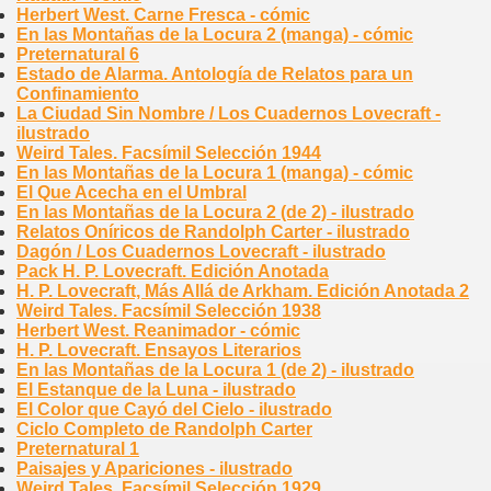
Herbert West. Carne Fresca - cómic
En las Montañas de la Locura 2 (manga) - cómic
Preternatural 6
Estado de Alarma. Antología de Relatos para un
Confinamiento
La Ciudad Sin Nombre / Los Cuadernos Lovecraft -
ilustrado
Weird Tales. Facsímil Selección 1944
En las Montañas de la Locura 1 (manga) - cómic
El Que Acecha en el Umbral
En las Montañas de la Locura 2 (de 2) - ilustrado
Relatos Oníricos de Randolph Carter - ilustrado
Dagón / Los Cuadernos Lovecraft - ilustrado
Pack H. P. Lovecraft. Edición Anotada
H. P. Lovecraft, Más Allá de Arkham. Edición Anotada 2
Weird Tales. Facsímil Selección 1938
Herbert West. Reanimador - cómic
H. P. Lovecraft. Ensayos Literarios
En las Montañas de la Locura 1 (de 2) - ilustrado
El Estanque de la Luna - ilustrado
El Color que Cayó del Cielo - ilustrado
Ciclo Completo de Randolph Carter
Preternatural 1
Paisajes y Apariciones - ilustrado
Weird Tales. Facsímil Selección 1929