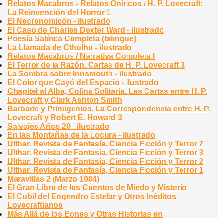
Relatos Macabros - Relatos Oníricos / H. P. Lovecraft:
La Reinvención del Horror 1
El Necronomicón - ilustrado
El Caso de Charles Dexter Ward - ilustrado
Poesía Satírica Completa (bilingüe)
La Llamada de Cthulhu - ilustrado
Relatos Macabros / Narrativa Completa I
El Terror de la Razón. Cartas de H. P. Lovecraft 3
La Sombra sobre Innsmouth - ilustrado
El Color que Cayó del Espacio - ilustrado
Chapitel al Alba, Colina Solitaria. Las Cartas entre H. P.
Lovecraft y Clark Ashton Smith
Barbarie y Primigenios. La Correspondencia entre H. P.
Lovecraft y Robert E. Howard 3
Salvajes Años 20 - ilustrado
En las Montañas de la Locura - ilustrado
Ulthar. Revista de Fantasía, Ciencia Ficción y Terror 7
Ulthar. Revista de Fantasía, Ciencia Ficción y Terror 3
Ulthar. Revista de Fantasía, Ciencia Ficción y Terror 2
Ulthar. Revista de Fantasía, Ciencia Ficción y Terror 1
Maravillas 2 (Marzo 1984)
El Gran Libro de los Cuentos de Miedo y Misterio
El Cubil del Engendro Estelar y Otros Inéditos
Lovecraftianos
Más Allá de los Eones y Otras Historias en