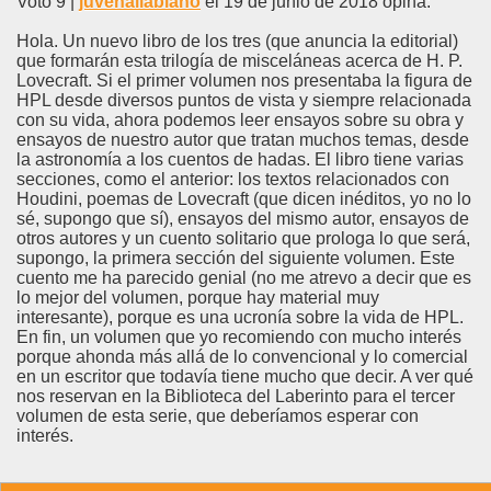
Voto 9 |
juvenallabiano
el 19 de junio de 2018 opina:
Hola. Un nuevo libro de los tres (que anuncia la editorial)
que formarán esta trilogía de misceláneas acerca de H. P.
Lovecraft. Si el primer volumen nos presentaba la figura de
HPL desde diversos puntos de vista y siempre relacionada
con su vida, ahora podemos leer ensayos sobre su obra y
ensayos de nuestro autor que tratan muchos temas, desde
la astronomía a los cuentos de hadas. El libro tiene varias
secciones, como el anterior: los textos relacionados con
Houdini, poemas de Lovecraft (que dicen inéditos, yo no lo
sé, supongo que sí), ensayos del mismo autor, ensayos de
otros autores y un cuento solitario que prologa lo que será,
supongo, la primera sección del siguiente volumen. Este
cuento me ha parecido genial (no me atrevo a decir que es
lo mejor del volumen, porque hay material muy
interesante), porque es una ucronía sobre la vida de HPL.
En fin, un volumen que yo recomiendo con mucho interés
porque ahonda más allá de lo convencional y lo comercial
en un escritor que todavía tiene mucho que decir. A ver qué
nos reservan en la Biblioteca del Laberinto para el tercer
volumen de esta serie, que deberíamos esperar con
interés.