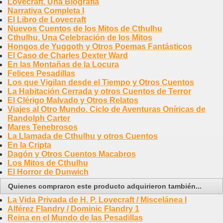
Lovecraft. Una Biografía
Narrativa Completa I
El Libro de Lovecraft
Nuevos Cuentos de los Mitos de Cthulhu
Cthulhu. Una Celebración de los Mitos
Hongos de Yuggoth y Otros Poemas Fantásticos
El Caso de Charles Dexter Ward
En las Montañas de la Locura
Felices Pesadillas
Los que Vigilan desde el Tiempo y Otros Cuentos
La Habitación Cerrada y otros Cuentos de Terror
El Clérigo Malvado y Otros Relatos
Viajes al Otro Mundo. Ciclo de Aventuras Oníricas de
Randolph Carter
Mares Tenebrosos
La Llamada de Cthulhu y otros Cuentos
En la Cripta
Dagón y Otros Cuentos Macabros
Los Mitos de Cthulhu
El Horror de Dunwich
Quienes compraron este producto adquirieron también...
La Vida Privada de H. P. Lovecraft / Miscelánea I
Alférez Flandry / Dominic Flandry 1
Reina en el Mundo de las Pesadillas