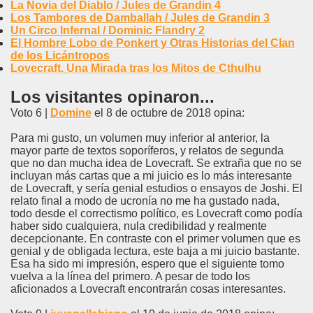
La Novia del Diablo / Jules de Grandin 4
Los Tambores de Damballah / Jules de Grandin 3
Un Circo Infernal / Dominic Flandry 2
El Hombre Lobo de Ponkert y Otras Historias del Clan
de los Licántropos
Lovecraft. Una Mirada tras los Mitos de Cthulhu
Los visitantes opinaron...
Voto 6 |
Domine
el 8 de octubre de 2018 opina:
Para mi gusto, un volumen muy inferior al anterior, la
mayor parte de textos soporíferos, y relatos de segunda
que no dan mucha idea de Lovecraft. Se extraña que no se
incluyan más cartas que a mi juicio es lo más interesante
de Lovecraft, y sería genial estudios o ensayos de Joshi. El
relato final a modo de ucronía no me ha gustado nada,
todo desde el correctismo político, es Lovecraft como podía
haber sido cualquiera, nula credibilidad y realmente
decepcionante. En contraste con el primer volumen que es
genial y de obligada lectura, este baja a mi juicio bastante.
Esa ha sido mi impresión, espero que el siguiente tomo
vuelva a la línea del primero. A pesar de todo los
aficionados a Lovecraft encontrarán cosas interesantes.