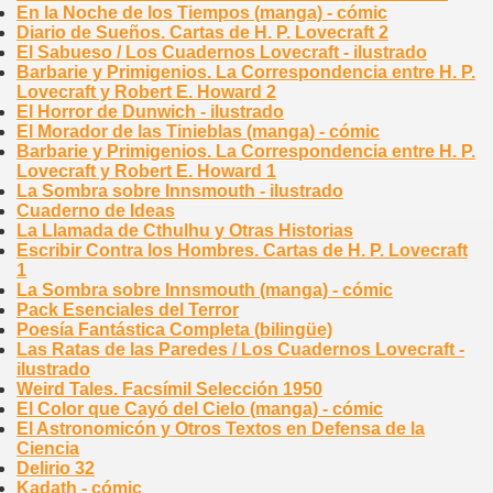
En la Noche de los Tiempos (manga) - cómic
Diario de Sueños. Cartas de H. P. Lovecraft 2
El Sabueso / Los Cuadernos Lovecraft - ilustrado
Barbarie y Primigenios. La Correspondencia entre H. P.
Lovecraft y Robert E. Howard 2
El Horror de Dunwich - ilustrado
El Morador de las Tinieblas (manga) - cómic
Barbarie y Primigenios. La Correspondencia entre H. P.
Lovecraft y Robert E. Howard 1
La Sombra sobre Innsmouth - ilustrado
Cuaderno de Ideas
La Llamada de Cthulhu y Otras Historias
Escribir Contra los Hombres. Cartas de H. P. Lovecraft
1
La Sombra sobre Innsmouth (manga) - cómic
Pack Esenciales del Terror
Poesía Fantástica Completa (bilingüe)
Las Ratas de las Paredes / Los Cuadernos Lovecraft -
ilustrado
Weird Tales. Facsímil Selección 1950
El Color que Cayó del Cielo (manga) - cómic
El Astronomicón y Otros Textos en Defensa de la
Ciencia
Delirio 32
Kadath - cómic