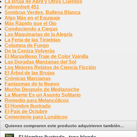
La Bruja de Abril y Otros Cuentos
Fahrenheit 451
Sombras Verdes, Ballena Blanca
Algo Más en el Equipaje
Más Rápido que el Ojo
Conduciendo a Ciegas
Las Maquinarias de la Alegría
La Feria de las Tinieblas
Columna de Fuego
De la Ceniza Volverás
El Maravilloso Traje de Color Vainilla
Las Doradas Manzanas del Sol
Los Mejores Relatos de Ciencia Ficción
El Árbol de las Brujas
Crónicas Marcianas
Fantasmas de lo Nuevo
Mucho Después de Medianoche
La Muerte Es un Asunto Solitario
Remedio para Melancólicos
El Hombre Ilustrado
El País de Octubre
Cementerio para Lunáticos
Quienes compraron este producto adquirieron también...