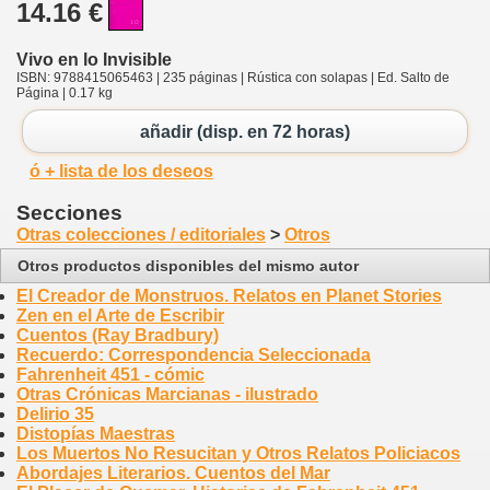
14.16 €
Vivo en lo Invisible
ISBN: 9788415065463 | 235 páginas | Rústica con solapas | Ed. Salto de
Página | 0.17 kg
añadir (disp. en 72 horas)
ó + lista de los deseos
Secciones
Otras colecciones / editoriales
>
Otros
Otros productos disponibles del mismo autor
El Creador de Monstruos. Relatos en Planet Stories
Zen en el Arte de Escribir
Cuentos (Ray Bradbury)
Recuerdo: Correspondencia Seleccionada
Fahrenheit 451 - cómic
Otras Crónicas Marcianas - ilustrado
Delirio 35
Distopías Maestras
Los Muertos No Resucitan y Otros Relatos Policiacos
Abordajes Literarios. Cuentos del Mar