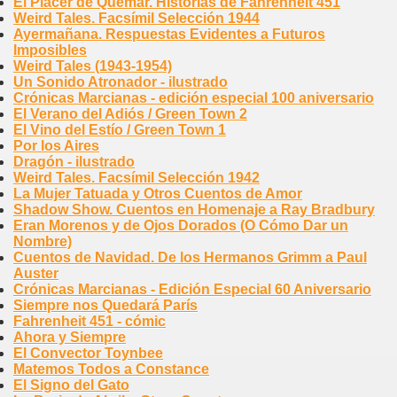
El Placer de Quemar. Historias de Fahrenheit 451
Weird Tales. Facsímil Selección 1944
Ayermañana. Respuestas Evidentes a Futuros
Imposibles
Weird Tales (1943-1954)
Un Sonido Atronador - ilustrado
Crónicas Marcianas - edición especial 100 aniversario
El Verano del Adiós / Green Town 2
El Vino del Estío / Green Town 1
Por los Aires
Dragón - ilustrado
Weird Tales. Facsímil Selección 1942
La Mujer Tatuada y Otros Cuentos de Amor
Shadow Show. Cuentos en Homenaje a Ray Bradbury
Eran Morenos y de Ojos Dorados (O Cómo Dar un
Nombre)
Cuentos de Navidad. De los Hermanos Grimm a Paul
Auster
Crónicas Marcianas - Edición Especial 60 Aniversario
Siempre nos Quedará París
Fahrenheit 451 - cómic
Ahora y Siempre
El Convector Toynbee
Matemos Todos a Constance
El Signo del Gato