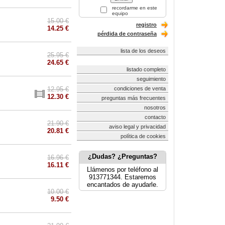
recordarme en este
equipo
15.00 €
registro
14.25 €
pérdida de contraseña
lista de los deseos
25.95 €
24.65 €
listado completo
seguimiento
12.95 €
condiciones de venta
12.30 €
preguntas más frecuentes
nosotros
contacto
21.90 €
aviso legal y privacidad
20.81 €
política de cookies
¿Dudas? ¿Preguntas?
16.96 €
16.11 €
Llámenos por teléfono al
913771344. Estaremos
encantados de ayudarle.
10.00 €
9.50 €