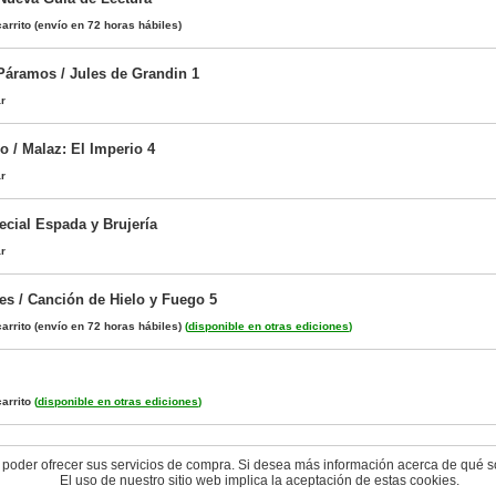
arrito
(envío en 72 horas hábiles)
 Páramos / Jules de Grandin 1
ar
o / Malaz: El Imperio 4
ar
cial Espada y Brujería
ar
s / Canción de Hielo y Fuego 5
arrito
(envío en 72 horas hábiles)
(
disponible en otras ediciones
)
arrito
(
disponible en otras ediciones
)
 poder ofrecer sus servicios de compra. Si desea más información acerca de qué s
El uso de nuestro sitio web implica la aceptación de estas cookies.
© 2004-2026 cyberdark.net - todos los derechos reservados