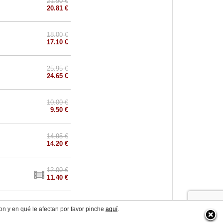
21.90 €
20.81 €
18.00 €
17.10 €
25.95 €
24.65 €
10.00 €
9.50 €
14.95 €
14.20 €
12.00 €
11.40 €
on y en qué le afectan por favor pinche
aquí
.