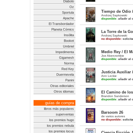
Diábolo
Oz
Tiempo de Odio /
Sportula
Andrzej Sapkowski
Apache
disponible:
añadir al c
El Transbordador
Planeta Cómics
La Torre de la Go
Insólita
Andrzej Sapkowski
no disponible:
solicit
Booket
Umbriel
Medio Rey / El M
Impedimenta
Joe Abercrombie
Gigamesh
disponible:
añadir al c
Norma
Red Key
Justicia Auxiliar
Duermevela
Ann Leckie
disponible:
añadir al c
Panini
Otras editoriales
Otros idiomas
El Camino de los
Brandon Sanderson
disponible:
añadir al c
guías de compra
libros más populares
Barsoom 26
superventas
de varios autores
no disponible:
solicit
los premios hugo
los premios nebula
los premios locus
Ciencia Ficción.