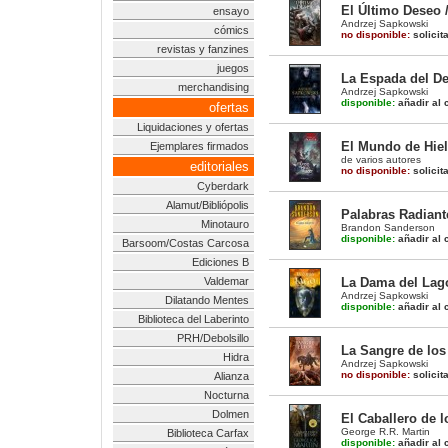
El Último Deseo /
ensayo
Andrzej Sapkowski
cómics
no disponible:
solicit
revistas y fanzines
juegos
La Espada del Des
merchandising
Andrzej Sapkowski
disponible:
añadir al c
ofertas
Liquidaciones y ofertas
El Mundo de Hie
Ejemplares firmados
de varios autores
editoriales
no disponible:
solicit
Cyberdark
Alamut/Bibliópolis
Palabras Radiant
Minotauro
Brandon Sanderson
disponible:
añadir al c
Barsoom/Costas Carcosa
Ediciones B
Valdemar
La Dama del Lago
Andrzej Sapkowski
Dilatando Mentes
disponible:
añadir al c
Biblioteca del Laberinto
PRH/Debolsillo
La Sangre de los 
Hidra
Andrzej Sapkowski
no disponible:
solicit
Alianza
Nocturna
Dolmen
El Caballero de 
George R.R. Martin
Biblioteca Carfax
disponible:
añadir al c