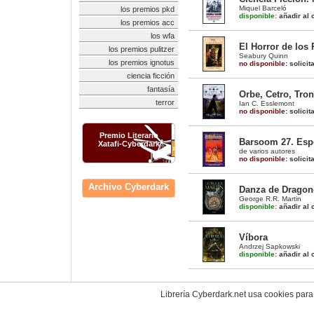
Miquel Barceló
los premios pkd
disponible:
añadir al c
los premios acc
los wfa
El Horror de los
los premios pulitzer
Seabury Quinn
los premios ignotus
no disponible:
solicit
ciencia ficción
fantasía
Orbe, Cetro, Tron
terror
Ian C. Esslemont
no disponible:
solicit
Premio Literario
Barsoom 27. Espe
Xatafi-Cyberdark
de varios autores
no disponible:
solicit
Archivo Cyberdark
Danza de Dragone
George R.R. Martin
disponible:
añadir al c
Víbora
Andrzej Sapkowski
disponible:
añadir al c
Librería Cyberdark.net usa cookies para