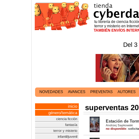
tu librería de ciencia ficció
terror y misterio en Interne
TAMBIÉN ENVÍOS INTE
Del 3
NOVEDADES
AVANCES
PREVENTAS
AUTORES
superventas 2
inicio
género/temática
ciencia ficción
Estación de Torm
fantasía
Andrzej Sapkowski
no disponible:
solicit
terror y misterio
infantil/juvenil