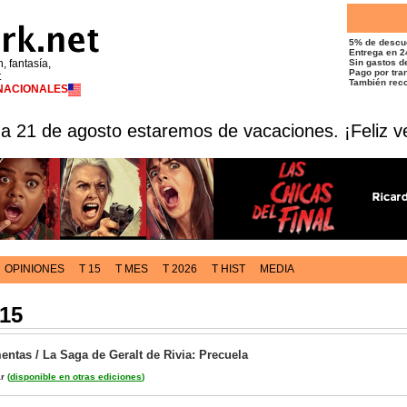
5% de descu
Entrega en 2
n, fantasía,
Sin gastos de
Pago por tran
t
También reco
RNACIONALES
 a 21 de agosto estaremos de vacaciones. ¡Feliz v
OPINIONES
T 15
T MES
T 2026
T HIST
MEDIA
015
entas / La Saga de Geralt de Rivia: Precuela
ar
(
disponible en otras ediciones
)