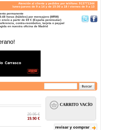
Atención al cliente y pedidos por teléfono: 913771344
lunes-jueves de 9 a 14 y de 15:30 a 18 / viernes de 9 a 13
ento permanente
4-48 horas (hábiles) por mensajero (MRW)
 envío a partir de 69 € (España peninsular)
sferencia, contra-reembolso, tarjeta o paypal
gida en nuestra oficina de Madrid
erano!
20.95 €
19.90 €
revisar y comprar