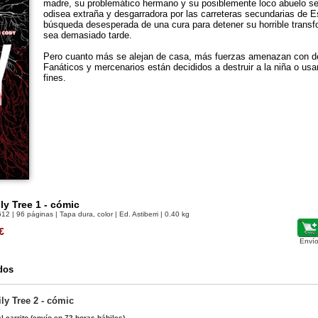
madre, su problemático hermano y su posiblemente loco abuelo s
odisea extraña y desgarradora por las carreteras secundarias de 
búsqueda desesperada de una cura para detener su horrible trans
sea demasiado tarde.
Pero cuanto más se alejan de casa, más fuerzas amenazan con des
Fanáticos y mercenarios están decididos a destruir a la niña o usa
fines.
ly Tree 1 - cómic
612
| 96 páginas | Tapa dura, color | Ed. Astiberri | 0.40 kg
€
Envío
dos
ly Tree 2 - cómic
l carrito
(envío en 72 horas hábiles)