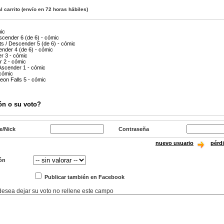
l carrito
(envío en 72 horas hábiles)
ic
cender 6 (de 6) - cómic
ts / Descender 5 (de 6) - cómic
ender 4 (de 6) - cómic
er 3 - cómic
r 2 - cómic
Ascender 1 - cómic
 cómic
on Falls 5 - cómic
ón o su voto?
e/Nick
Contraseña
nuevo usuario
pérd
ón
Publicar también en Facebook
 desea dejar su voto no rellene este campo