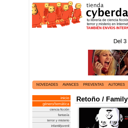
tu librería de ciencia ficció
terror y misterio en Interne
TAMBIÉN ENVÍOS INTE
Del 3
NOVEDADES
AVANCES
PREVENTAS
AUTORES
Retoño / Family
inicio
género/temática
ciencia ficción
fantasía
terror y misterio
infantil/juvenil