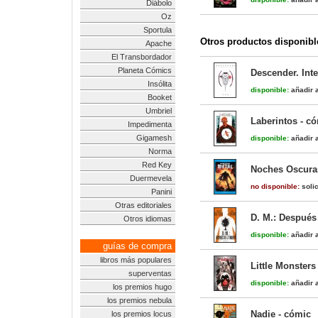
Diábolo
Oz
Sportula
Otros productos disponibl
Apache
El Transbordador
Planeta Cómics
Descender. Inte
Insólita
disponible:
añadir a
Booket
Umbriel
Laberintos - c
Impedimenta
Gigamesh
disponible:
añadir a
Norma
Red Key
Noches Oscuras
Duermevela
no disponible:
solic
Panini
Otras editoriales
D. M.: Después
Otros idiomas
disponible:
añadir a
guías de compra
libros más populares
Little Monsters
superventas
disponible:
añadir a
los premios hugo
los premios nebula
Nadie - cómic
los premios locus