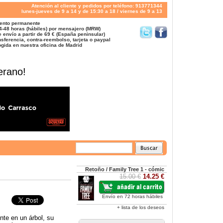
Atención al cliente y pedidos por teléfono: 913771344
lunes-jueves de 9 a 14 y de 15:30 a 18 / viernes de 9 a 13
ento permanente
4-48 horas (hábiles) por mensajero (MRW)
 envío a partir de 69 € (España peninsular)
sferencia, contra-reembolso, tarjeta o paypal
gida en nuestra oficina de Madrid
erano!
Retoño / Family Tree 1 - cómic
15.00 €
14.25 €
Envío en 72 horas hábiles
+ lista de los deseos
te en un árbol, su