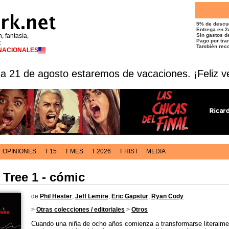
5% de descu
Entrega en 2
n, fantasía,
Sin gastos de
Pago por tran
t
También reco
RNACIONALES
 a 21 de agosto estaremos de vacaciones. ¡Feliz v
OPINIONES
T 15
T MES
T 2026
T HIST
MEDIA
 Tree 1 - cómic
de
Phil Hester
,
Jeff Lemire
,
Eric Gapstur
,
Ryan Cody
>
Otras colecciones / editoriales
>
Otros
Cuando una niña de ocho años comienza a transformarse literalmen