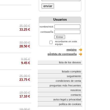
enviar
Usuarios
35.00 €
nombre/nick
33.25 €
contraseña
recordarme en este
30.00 €
equipo
28.50 €
registro
pérdida de contraseña
9.95 €
lista de los deseos
9.45 €
listado completo
25.00 €
seguimiento
23.75 €
condiciones de venta
preguntas más frecuentes
nosotros
18.00 €
contacto
17.10 €
aviso legal y privacidad
política de cookies
18.00 €