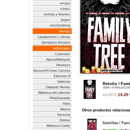
ensayo
cómics
revistas y fanzines
juegos
merchandising
ofertas
Liquidaciones y ofertas
Ejemplares firmados
editoriales
Cyberdark
Alamut/Bibliópolis
Minotauro
Barsoom/Costas Carcosa
Ediciones B
Valdemar
Retoño / Fami
Dilatando Mentes
ISBN:
9788418215
Biblioteca del Laberinto
15.00 €
14.25
PRH/Debolsillo
Hidra
Alianza
Otros productos relaciona
Nocturna
Dolmen
Semillas / Fami
Biblioteca Carfax
disponible:
añadir a