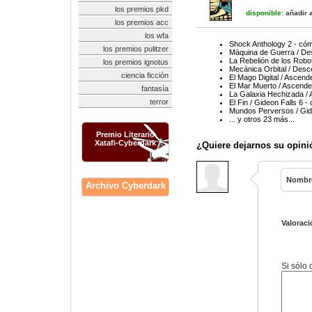
los premios pkd
disponible:
añadir a
los premios acc
los wfa
Shock Anthology 2 - cóm
los premios pulitzer
Máquina de Guerra / Des
La Rebelión de los Robo
los premios ignotus
Mecánica Orbital / Desc
ciencia ficción
El Mago Digital / Ascend
El Mar Muerto / Ascende
fantasía
La Galaxia Hechizada / 
terror
El Fin / Gideon Falls 6 -
Mundos Perversos / Gide
... y otros 23 más...
Premio Literario
Xatafi-Cyberdark
¿Quiere dejarnos su opini
Nombr
Archivo Cyberdark
Valoraci
Si sólo