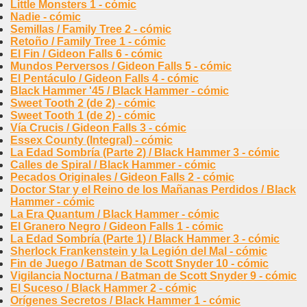
Little Monsters 1 - cómic
Nadie - cómic
Semillas / Family Tree 2 - cómic
Retoño / Family Tree 1 - cómic
El Fin / Gideon Falls 6 - cómic
Mundos Perversos / Gideon Falls 5 - cómic
El Pentáculo / Gideon Falls 4 - cómic
Black Hammer '45 / Black Hammer - cómic
Sweet Tooth 2 (de 2) - cómic
Sweet Tooth 1 (de 2) - cómic
Vía Crucis / Gideon Falls 3 - cómic
Essex County (Integral) - cómic
La Edad Sombría (Parte 2) / Black Hammer 3 - cómic
Calles de Spiral / Black Hammer - cómic
Pecados Originales / Gideon Falls 2 - cómic
Doctor Star y el Reino de los Mañanas Perdidos / Black
Hammer - cómic
La Era Quantum / Black Hammer - cómic
El Granero Negro / Gideon Falls 1 - cómic
La Edad Sombría (Parte 1) / Black Hammer 3 - cómic
Sherlock Frankenstein y la Legión del Mal - cómic
Fin de Juego / Batman de Scott Snyder 10 - cómic
Vigilancia Nocturna / Batman de Scott Snyder 9 - cómic
El Suceso / Black Hammer 2 - cómic
Orígenes Secretos / Black Hammer 1 - cómic