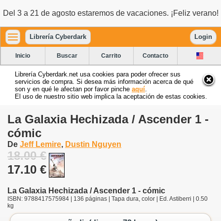
Del 3 a 21 de agosto estaremos de vacaciones. ¡Feliz verano!
Librería Cyberdark
Login
Inicio
Buscar
Carrito
Contacto
Librería Cyberdark.net usa cookies para poder ofrecer sus
servicios de compra. Si desea más información acerca de qué
son y en qué le afectan por favor pinche
aquí
.
El uso de nuestro sitio web implica la aceptación de estas cookies.
La Galaxia Hechizada / Ascender 1 -
cómic
De
Jeff Lemire
,
Dustin Nguyen
18.00 €
17.10 €
La Galaxia Hechizada / Ascender 1 - cómic
ISBN: 9788417575984 | 136 páginas | Tapa dura, color | Ed. Astiberri | 0.50
kg