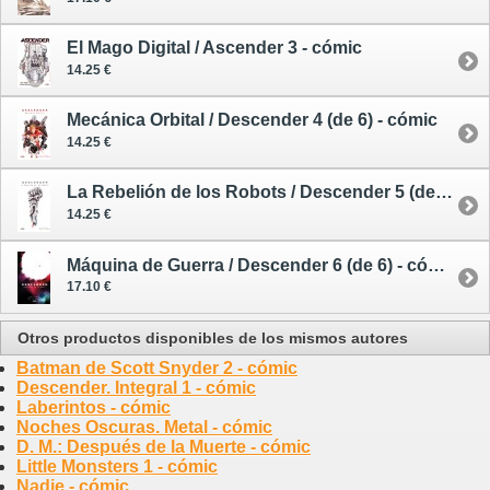
El Mago Digital / Ascender 3 - cómic
14.25 €
Mecánica Orbital / Descender 4 (de 6) - cómic
14.25 €
La Rebelión de los Robots / Descender 5 (de 6) - cómic
14.25 €
Máquina de Guerra / Descender 6 (de 6) - cómic
17.10 €
Otros productos disponibles de los mismos autores
Batman de Scott Snyder 2 - cómic
Descender. Integral 1 - cómic
Laberintos - cómic
Noches Oscuras. Metal - cómic
D. M.: Después de la Muerte - cómic
Little Monsters 1 - cómic
Nadie - cómic