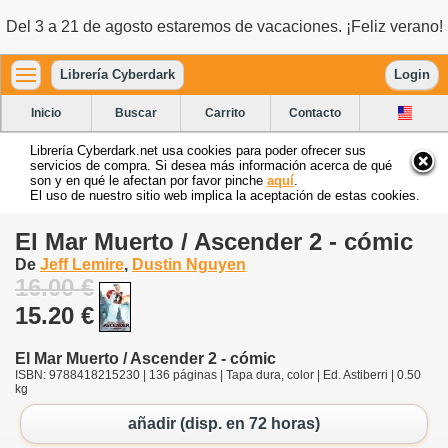
Del 3 a 21 de agosto estaremos de vacaciones. ¡Feliz verano!
Librería Cyberdark
Login
Inicio
Buscar
Carrito
Contacto
Librería Cyberdark.net usa cookies para poder ofrecer sus
servicios de compra. Si desea más información acerca de qué
son y en qué le afectan por favor pinche
aquí
.
El uso de nuestro sitio web implica la aceptación de estas cookies.
El Mar Muerto / Ascender 2 - cómic
De
Jeff Lemire
,
Dustin Nguyen
16.00 €
15.20 €
El Mar Muerto / Ascender 2 - cómic
ISBN: 9788418215230 | 136 páginas | Tapa dura, color | Ed. Astiberri | 0.50
kg
añadir (disp. en 72 horas)