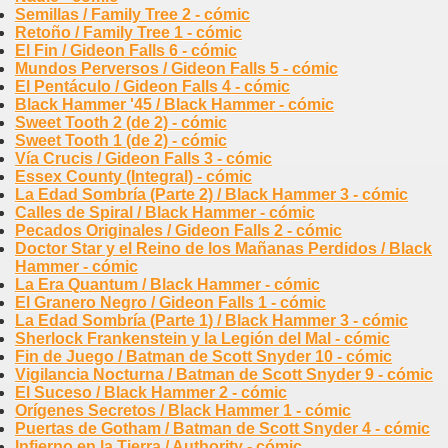
Semillas / Family Tree 2 - cómic
Retoño / Family Tree 1 - cómic
El Fin / Gideon Falls 6 - cómic
Mundos Perversos / Gideon Falls 5 - cómic
El Pentáculo / Gideon Falls 4 - cómic
Black Hammer '45 / Black Hammer - cómic
Sweet Tooth 2 (de 2) - cómic
Sweet Tooth 1 (de 2) - cómic
Vía Crucis / Gideon Falls 3 - cómic
Essex County (Integral) - cómic
La Edad Sombría (Parte 2) / Black Hammer 3 - cómic
Calles de Spiral / Black Hammer - cómic
Pecados Originales / Gideon Falls 2 - cómic
Doctor Star y el Reino de los Mañanas Perdidos / Black
Hammer - cómic
La Era Quantum / Black Hammer - cómic
El Granero Negro / Gideon Falls 1 - cómic
La Edad Sombría (Parte 1) / Black Hammer 3 - cómic
Sherlock Frankenstein y la Legión del Mal - cómic
Fin de Juego / Batman de Scott Snyder 10 - cómic
Vigilancia Nocturna / Batman de Scott Snyder 9 - cómic
El Suceso / Black Hammer 2 - cómic
Orígenes Secretos / Black Hammer 1 - cómic
Puertas de Gotham / Batman de Scott Snyder 4 - cómic
Infierno en la Tierra / Authority - cómic