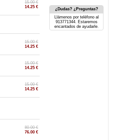
15.00 €
14.25 €
¿Dudas? ¿Preguntas?
Llámenos por teléfono al
913771344. Estaremos
encantados de ayudarle.
15.00 €
14.25 €
15.00 €
14.25 €
15.00 €
14.25 €
80.00 €
76.00 €