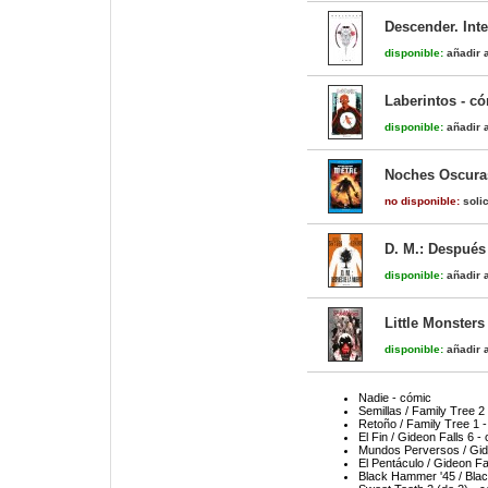
Descender. Inte
disponible:
añadir a
Laberintos - c
disponible:
añadir a
Noches Oscuras
no disponible:
solic
D. M.: Después
disponible:
añadir a
Little Monsters
disponible:
añadir a
Nadie - cómic
Semillas / Family Tree 2
Retoño / Family Tree 1 
El Fin / Gideon Falls 6 -
Mundos Perversos / Gide
El Pentáculo / Gideon Fa
Black Hammer '45 / Bla