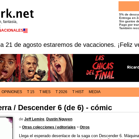
5% de descu
Entrega en 2
n, fantasía,
Sin gastos de
Pago por tran
t
También reco
RNACIONALES
 a 21 de agosto estaremos de vacaciones. ¡Feliz v
OPINIONES
T 15
T MES
T 2026
T HIST
MEDIA
ra / Descender 6 (de 6) - cómic
de
Jeff Lemire
,
Dustin Nguyen
>
Otras colecciones / editoriales
>
Otros
Llega el esperado desenlace de la saga con Descender 6. Máquina