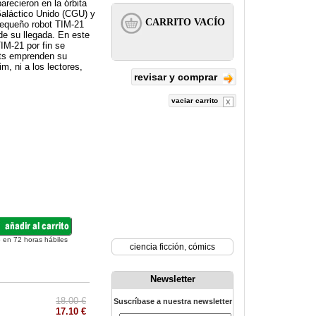
recieron en la órbita
Galáctico Unido (CGU) y
pequeño robot TIM-21
de su llegada. En este
IM-21 por fin se
ots emprenden su
m, ni a los lectores,
revisar y comprar
vaciar carrito
 en 72 horas hábiles
ciencia ficción
,
cómics
Newsletter
18.00 €
Suscríbase a nuestra newsletter
17.10 €