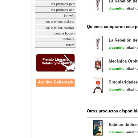
La Rebelión de 
los premios pkd
disponible:
añadir a
los premios acc
los wfa
los premios pulitzer
Quienes compraron este pr
los premios ignotus
ciencia ficción
fantasía
La Rebelión de 
terror
disponible:
añadir a
Premio Literario
Mecánica Orbita
Xatafi-Cyberdark
disponible:
añadir a
Archivo Cyberdark
Singularidades 
disponible:
añadir a
Otros productos disponibl
Batman de Scot
disponible:
añadir a