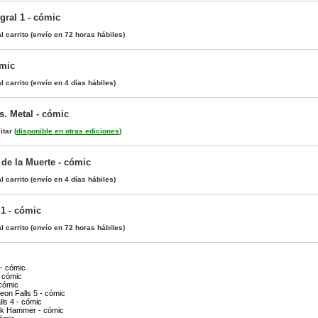
gral 1 - cómic
l carrito
(envío en 72 horas hábiles)
ómic
l carrito
(envío en 4 días hábiles)
. Metal - cómic
itar
(
disponible en otras ediciones
)
 de la Muerte - cómic
l carrito
(envío en 4 días hábiles)
 1 - cómic
l carrito
(envío en 72 horas hábiles)
 - cómic
- cómic
 cómic
on Falls 5 - cómic
lls 4 - cómic
ck Hammer - cómic