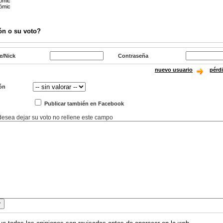
cómic
cómic
ón o su voto?
e/Nick
Contraseña
nuevo usuario
pérd
ón
Publicar también en Facebook
 desea dejar su voto no rellene este campo