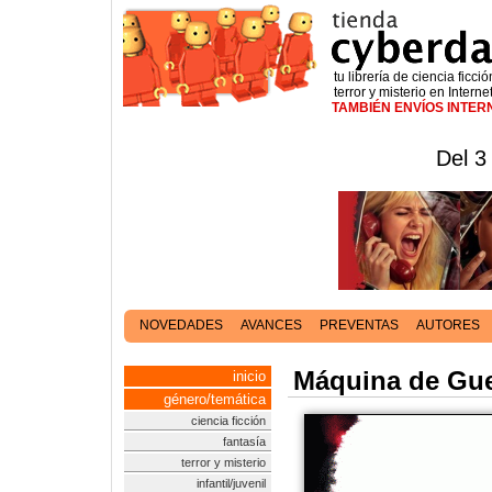
tu librería de ciencia ficció
terror y misterio en Interne
TAMBIÉN ENVÍOS INTE
Del 3
NOVEDADES
AVANCES
PREVENTAS
AUTORES
Máquina de Guer
inicio
género/temática
ciencia ficción
fantasía
terror y misterio
infantil/juvenil