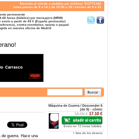
Atención al cliente y pedidos por teléfono: 913771344
lunes-jueves de 9 a 14 y de 15:30 a 18 / viernes de 9 a 13
ento permanente
4-48 horas (hábiles) por mensajero (MRW)
 envío a partir de 69 € (España peninsular)
sferencia, contra-reembolso, tarjeta o paypal
gida en nuestra oficina de Madrid
erano!
Máquina de Guerra / Descender 6
(de 6) - cómic
18.00 €
17.10 €
Envío en 72 horas hábiles
+ lista de los deseos
 de guerra. Hace una