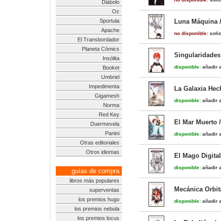
Diábolo
Oz
Sportula
Luna Máquina /
Apache
no disponible:
solic
El Transbordador
Planeta Cómics
Singularidades 
Insólita
disponible:
añadir a
Booket
Umbriel
Impedimenta
La Galaxia Hec
Gigamesh
disponible:
añadir a
Norma
Red Key
El Mar Muerto 
Duermevela
Panini
disponible:
añadir a
Otras editoriales
Otros idiomas
El Mago Digital
disponible:
añadir a
guías de compra
libros más populares
Mecánica Orbita
superventas
los premios hugo
disponible:
añadir a
los premios nebula
los premios locus