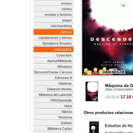
ensayo
cómics
revistas y fanzines
juegos
merchandising
ofertas
Liquidaciones y ofertas
Ejemplares firmados
editoriales
Cyberdark
Alamut/Bibliópolis
Minotauro
Barsoom/Costas Carcosa
Ediciones B
Valdemar
Máquina de Gu
Dilatando Mentes
ISBN:
9788416880
Biblioteca del Laberinto
18.00 €
17.10
PRH/Debolsillo
Hidra
Alianza
Otros productos relaciona
Nocturna
Dolmen
Estrellas de Ho
Biblioteca Carfax
no disponible:
solic