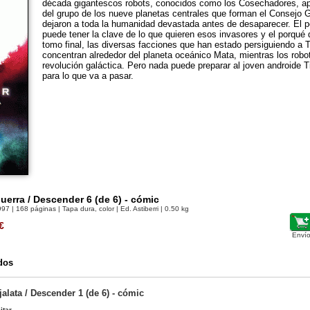
década gigantescos robots, conocidos como los Cosechadores, apa
del grupo de los nueve planetas centrales que forman el Consejo 
dejaron a toda la humanidad devastada antes de desaparecer. El 
puede tener la clave de lo que quieren esos invasores y el porqué 
tomo final, las diversas facciones que han estado persiguiendo a T
concentran alrededor del planeta oceánico Mata, mientras los rob
revolución galáctica. Pero nada puede preparar al joven androide Ti
para lo que va a pasar.
erra / Descender 6 (de 6) - cómic
997
| 168 páginas | Tapa dura, color | Ed. Astiberri | 0.50 kg
€
Envío
dos
jalata / Descender 1 (de 6) - cómic
itar