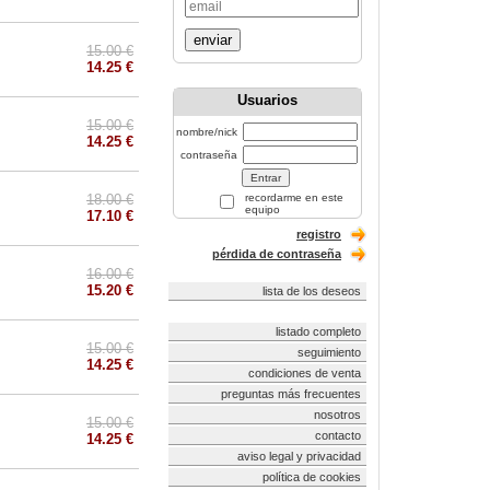
enviar
15.00 €
14.25 €
Usuarios
15.00 €
nombre/nick
14.25 €
contraseña
18.00 €
recordarme en este
equipo
17.10 €
registro
pérdida de contraseña
16.00 €
15.20 €
lista de los deseos
listado completo
15.00 €
seguimiento
14.25 €
condiciones de venta
preguntas más frecuentes
nosotros
15.00 €
contacto
14.25 €
aviso legal y privacidad
política de cookies